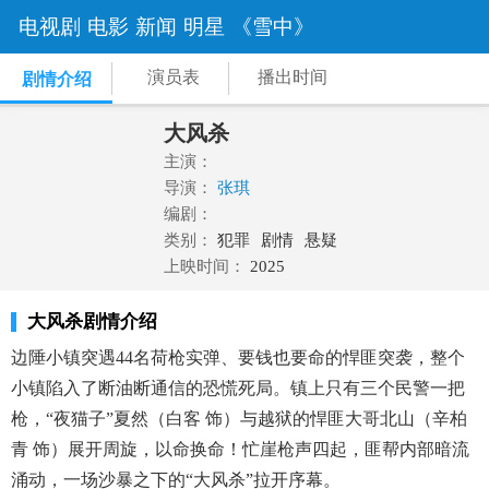
电视剧
电影
新闻
明星
《雪中》
演员表
播出时间
剧情介绍
大风杀
主演：
导演：
张琪
编剧：
类别：
犯罪
剧情
悬疑
上映时间：
2025
大风杀剧情介绍
边陲小镇突遇44名荷枪实弹、要钱也要命的悍匪突袭，整个
小镇陷入了断油断通信的恐慌死局。镇上只有三个民警一把
枪，“夜猫子”夏然（白客 饰）与越狱的悍匪大哥北山（辛柏
青 饰）展开周旋，以命换命！忙崖枪声四起，匪帮内部暗流
涌动，一场沙暴之下的“大风杀”拉开序幕。