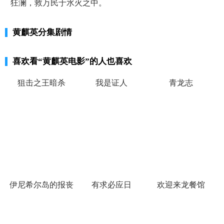
狂澜，救万民于水火之中。
黄麒英分集剧情
喜欢看
“黄麒英电影”
的人也喜欢
狙击之王暗杀
我是证人
青龙志
伊尼希尔岛的报丧
有求必应日
欢迎来龙餐馆
女妖