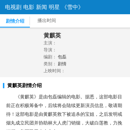
电视剧
电影
新闻
明星
《雪中》
播出时间
剧情介绍
黄麒英
主演：
导演：
编剧：
包磊
类别：
剧情
上映时间：
黄麒英剧情介绍
《黄麒英》是由包磊编辑的电影。据悉，这部电影目
前正在积极筹备中，后续将会陆续更新演员信息，敬请期
待！这部电影是由黄麒英救下被追杀的宝姐，之后发明戒
烟丸成立民团并协助林大人虎门销烟，大破白莲教，力挽