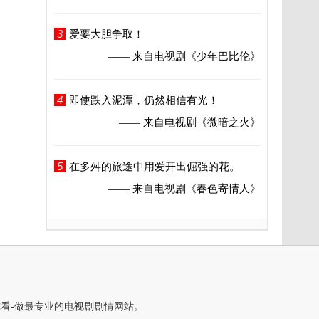
3
爱要大胆争取！
—— 来自电视剧
《少年巴比伦》
4
即使跌入泥潭，仍然相信有光！
—— 来自电视剧
《微暗之火》
5
在多舛的旅途中用爱开出倔强的花。
—— 来自电视剧
《春色寄情人》
你看-做最专业的电视剧剧情网站。