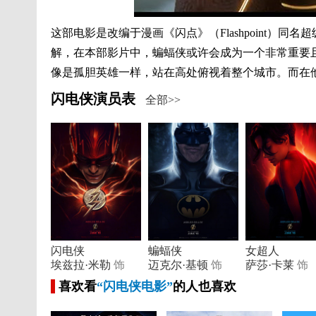
这部电影是改编于漫画《闪点》（Flashpoint）
解，在本部影片中，蝙蝠侠或许会成为一个非常重要
像是孤胆英雄一样，站在高处俯视着整个城市。而在
闪电侠演员表
全部>>
闪电侠
蝙蝠侠
女超人
埃兹拉·米勒
饰
迈克尔·基顿
饰
萨莎·卡莱
饰
喜欢看
“闪电侠电影”
的人也喜欢