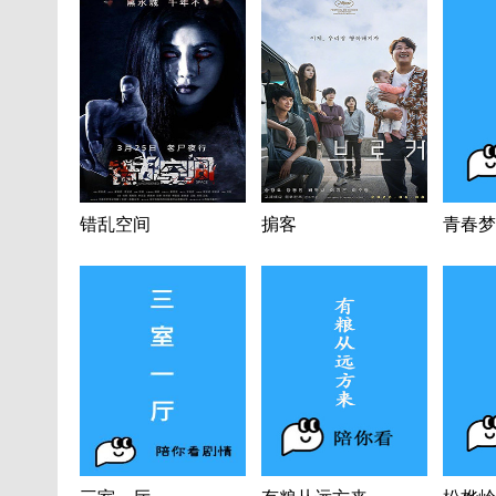
错乱空间
掮客
青春梦