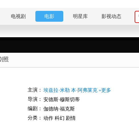
电视剧
电影
明星库
影视动态
剧照
主演：
埃兹拉·米勒
本·阿弗莱克
»更多
导演：
安德斯·穆斯切蒂
编剧：
伽德纳·福克斯
分类：
动作
科幻
剧情