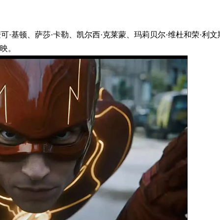
可·基顿、萨莎·卡勒、凯尔西·克莱蒙、玛莉贝尔·维杜和荣·利文
上映。