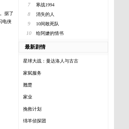
7
寒战1994
事。据了
8
消失的人
闪电侠
9
10间敢死队
10
给阿嬷的情书
最新剧情
星球大战：曼达洛人与古古
家弑服务
翘楚
家业
挽救计划
绵羊侦探团