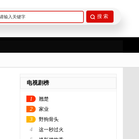
电视剧榜
1
翘楚
2
家业
3
野狗骨头
4
这一秒过火