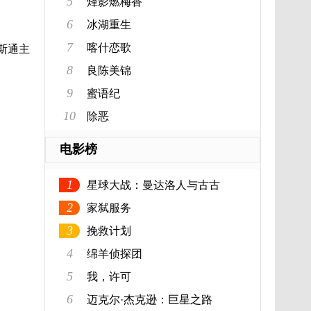
5
烽影燃梅香
6
冰湖重生
7
喀什恋歌
斯通主
8
良陈美锦
9
蜜语纪
10
除恶
电影榜
1
星球大战：曼达洛人与古古
2
家弑服务
3
挽救计划
4
绵羊侦探团
5
我，许可
6
迈克尔·杰克逊：巨星之路