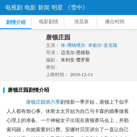
电视剧
电影
新闻
明星
《雪中》
电影剧情
演员表
播出时间
剧情介绍
唐顿庄园
主演：
休·博纳维尔
米歇尔·道克瑞
导演：
迈克尔·恩格勒
编剧：
朱利安·费罗斯
类别：
上映时间：
2019-12-13
唐顿庄园剧情介绍
唐顿庄园第六季
剧情新一季开始，唐顿上下似乎
人人都有烦心事。休斯太太开始为自己与卡森的婚事做着
心理上的准备。一个神秘女子出现在唐顿赛马会上，并勒
索玛丽，向她索要封口费。安娜对贝茨讲出了一直让自己