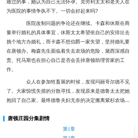
难过的事，她认为自己无法怀孕。克劳利太太和老夫人在
为医院的事情争执不下。一切会好起来吗?
医院改制问题的争论还在继续。卡森和休斯在商
量举行婚礼的具体事宜，休斯太太希望依自己的安排出去
挑个地方办婚礼，而卡森不想伯爵一家失望，坚持婚礼要
在唐顿办。梅森先生面临着失去农场的危险，黛西深感自
责。托马斯也在担心自己是否会丢掉唐顿助理管家的工
作。
众人在参加牲畜展的时候，发现玛丽哥尔德不见
了。大家惊慌失措的分散寻找，发现原来是德鲁太太把她
抱回了自己家。最终德鲁夫妇无奈的决定搬离紫杉农场....
唐顿庄园分集剧情
第1章