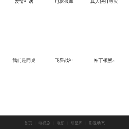
爱情神话
电影孤军
真人快打毁灭
我们是同桌
飞警战神
帕丁顿熊3
首页
|
电视剧
|
电影
|
明星库
|
影视动态