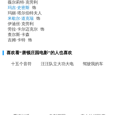
薇尔莉特·克劳利
玛吉·史密斯
饰
玛丽·塔尔伯特夫人
米歇尔·道克瑞
饰
伊迪丝·克劳利
劳拉·卡尔迈克尔
饰
查尔斯·卡森
吉姆·卡特
饰
喜欢看
“唐顿庄园电影”
的人也喜欢
十五个音符
汪汪队立大功大电
驾驶我的车
影2超能大冒险