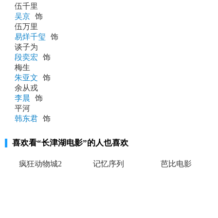
伍千里
吴京
饰
伍万里
易烊千玺
饰
谈子为
段奕宏
饰
梅生
朱亚文
饰
余从戎
李晨
饰
平河
韩东君
饰
喜欢看
“长津湖电影”
的人也喜欢
疯狂动物城2
记忆序列
芭比电影