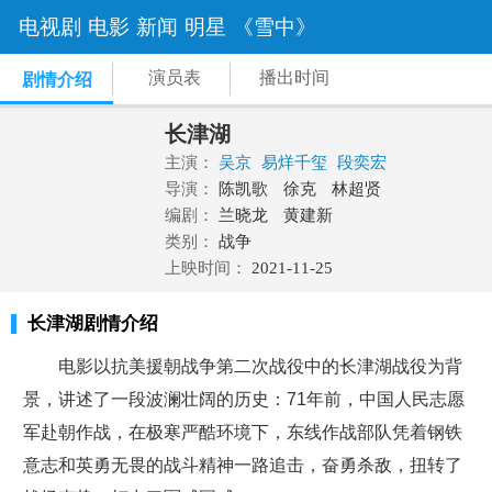
电视剧
电影
新闻
明星
《雪中》
演员表
播出时间
剧情介绍
长津湖
主演：
吴京
易烊千玺
段奕宏
导演：
陈凯歌
徐克
林超贤
编剧：
兰晓龙
黄建新
类别：
战争
上映时间：
2021-11-25
长津湖剧情介绍
电影以抗美援朝战争第二次战役中的长津湖战役为背
景，讲述了一段波澜壮阔的历史：71年前，中国人民志愿
军赴朝作战，在极寒严酷环境下，东线作战部队凭着钢铁
意志和英勇无畏的战斗精神一路追击，奋勇杀敌，扭转了