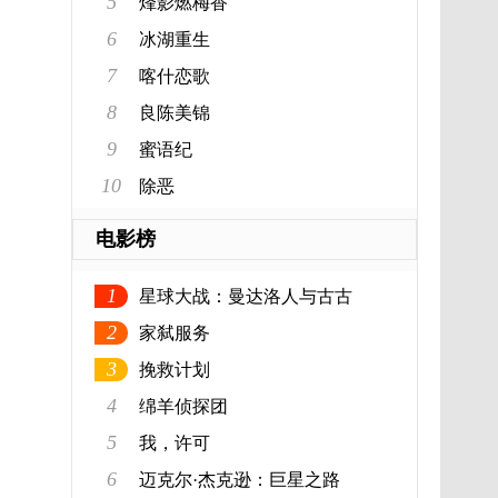
5
烽影燃梅香
6
冰湖重生
7
喀什恋歌
。
8
良陈美锦
9
蜜语纪
10
除恶
电影榜
1
星球大战：曼达洛人与古古
2
家弑服务
3
挽救计划
4
绵羊侦探团
5
我，许可
6
迈克尔·杰克逊：巨星之路