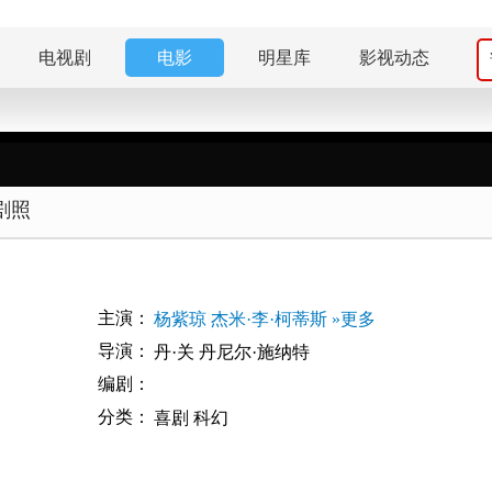
电视剧
电影
明星库
影视动态
剧照
主演：
杨紫琼
杰米·李·柯蒂斯
»更多
导演：
丹·关
丹尼尔·施纳特
编剧：
分类：
喜剧
科幻