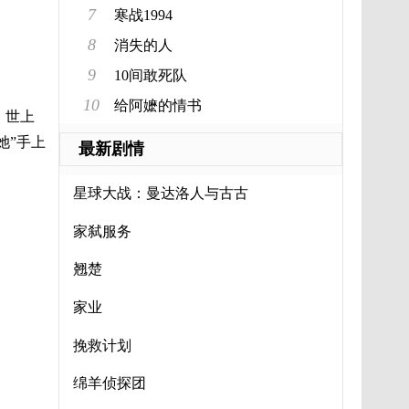
7
寒战1994
8
消失的人
9
10间敢死队
10
给阿嬷的情书
：世上
她”手上
最新剧情
星球大战：曼达洛人与古古
家弑服务
翘楚
家业
挽救计划
绵羊侦探团