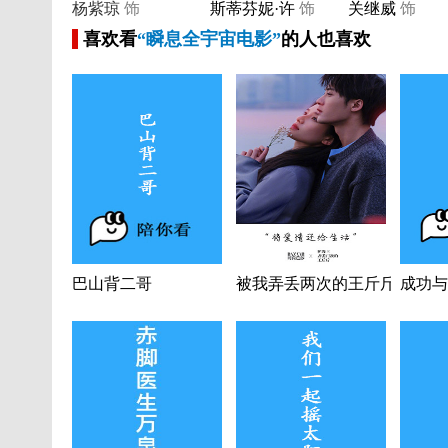
杨紫琼
饰
斯蒂芬妮·许
饰
关继威
饰
喜欢看
“瞬息全宇宙电影”
的人也喜欢
巴山背二哥
被我弄丢两次的王斤斤
成功与