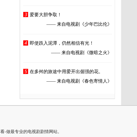
3
爱要大胆争取！
—— 来自电视剧
《少年巴比伦》
4
即使跌入泥潭，仍然相信有光！
—— 来自电视剧
《微暗之火》
5
在多舛的旅途中用爱开出倔强的花。
—— 来自电视剧
《春色寄情人》
你看-做最专业的电视剧剧情网站。