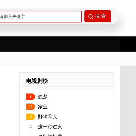
电视剧榜
1
翘楚
2
家业
3
野狗骨头
4
这一秒过火