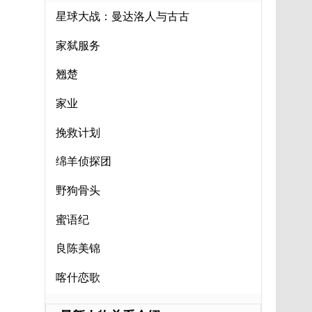
星球大战：曼达洛人与古古
家弑服务
翘楚
家业
挽救计划
绵羊侦探团
野狗骨头
蜜语纪
良陈美锦
喀什恋歌