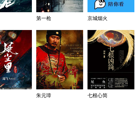
第一枪
京城烟火
朱元璋
七根心简