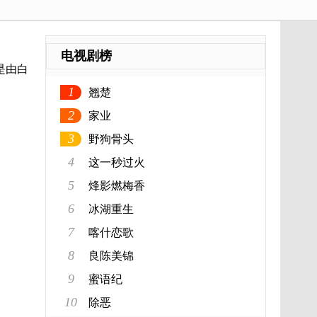
电视剧榜
是由白
1
翘楚
2
家业
3
野狗骨头
4
这一秒过火
5
烽影燃梅香
6
冰湖重生
7
喀什恋歌
8
良陈美锦
9
蜜语纪
10
除恶