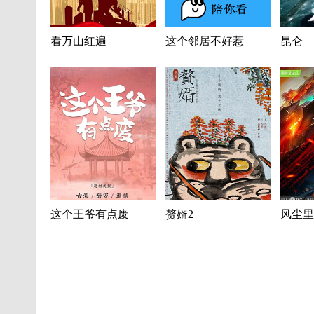
看万山红遍
这个邻居不好惹
昆仑
这个王爷有点废
赘婿2
风尘里