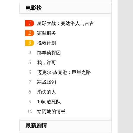
电影榜
1
星球大战：曼达洛人与古古
2
家弑服务
3
挽救计划
4
绵羊侦探团
5
我，许可
6
迈克尔·杰克逊：巨星之路
7
寒战1994
8
消失的人
9
10间敢死队
10
给阿嬷的情书
最新剧情