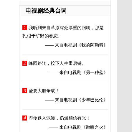
电视剧经典台词
1
我听到来自草原深处厚重的回响，那是
扎根于旷野的眷恋。
—— 来自电视剧
《我的阿勒泰》
2
峰回路转，按下人生重启键。
—— 来自电视剧
《另一种蓝》
3
爱要大胆争取！
—— 来自电视剧
《少年巴比伦》
4
即使跌入泥潭，仍然相信有光！
—— 来自电视剧
《微暗之火》