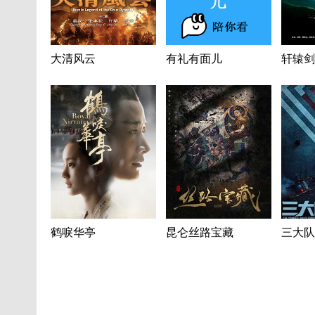
大清风云
有礼有面儿
轩辕剑
鹤唳华亭
昆仑丝路宝藏
三大队