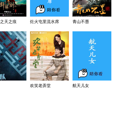
之天之痕
灶火屯里流水席
青山不墨
欢笑老弄堂
航天儿女