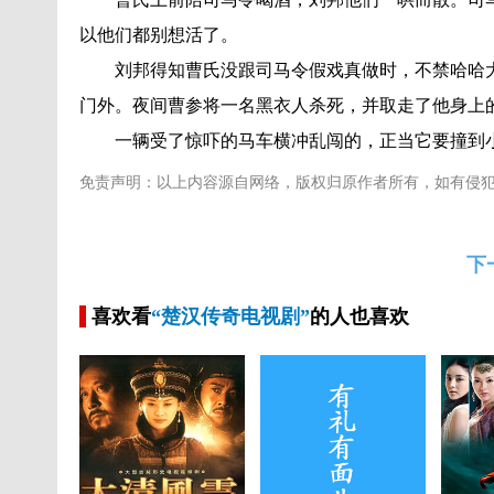
以他们都别想活了。
刘邦得知曹氏没跟司马令假戏真做时，不禁哈哈
门外。夜间曹参将一名黑衣人杀死，并取走了他身上
一辆受了惊吓的马车横冲乱闯的，正当它要撞到
免责声明：以上内容源自网络，版权归原作者所有，如有侵
下
喜欢看
“楚汉传奇电视剧”
的人也喜欢