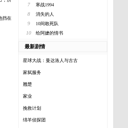
7
寒战1994
8
消失的人
他挡在
9
10间敢死队
10
给阿嬷的情书
最新剧情
星球大战：曼达洛人与古古
家弑服务
翘楚
家业
挽救计划
绵羊侦探团