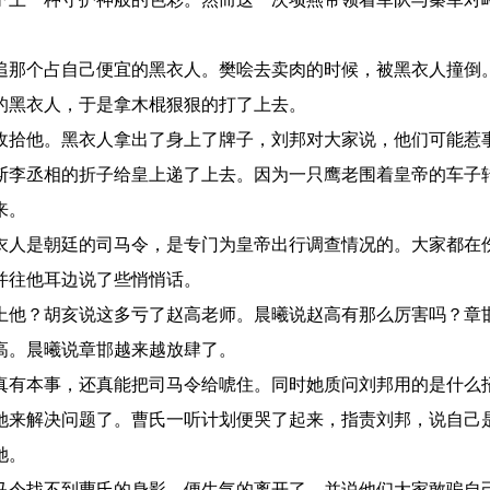
追那个占自己便宜的黑衣人。樊哙去卖肉的时候，被黑衣人撞倒
的黑衣人，于是拿木棍狠狠的打了上去。
收拾他。黑衣人拿出了身上了牌子，刘邦对大家说，他们可能惹
斯李丞相的折子给皇上递了上去。因为一只鹰老围着皇帝的车子
来。
衣人是朝廷的司马令，是专门为皇帝出行调查情况的。大家都在
并往他耳边说了些悄悄话。
上他？胡亥说这多亏了赵高老师。晨曦说赵高有那么厉害吗？章
高。晨曦说章邯越来越放肆了。
真有本事，还真能把司马令给唬住。同时她质问刘邦用的是什么
她来解决问题了。曹氏一听计划便哭了起来，指责刘邦，说自己
她。
马令找不到曹氏的身影，便生气的离开了，并说他们大家敢骗自