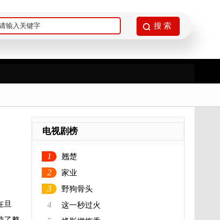
电视剧榜
1
翘楚
2
家业
3
野狗骨头
在旦
4
这一秒过火
峙了整