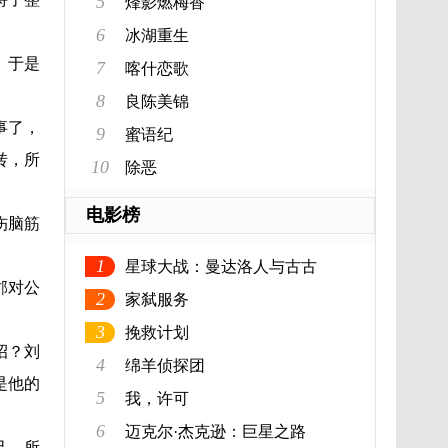
5
烽影燃梅香
6
冰湖重生
。于是
7
喀什恋歌
8
良陈美锦
事了，
9
蜜语纪
转，所
10
除恶
电影榜
伤脑筋
1
星球大战：曼达洛人与古古
邯对公
2
家弑服务
3
挽救计划
招？刘
4
绵羊侦探团
是他的
5
我，许可
6
迈克尔·杰克逊：巨星之路
己，所