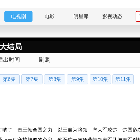
电视剧
电影
明星库
影视动态
)大结局
播出时间
剧照
第6集
第7集
第8集
第9集
第10集
第11集
打响了，秦王倾全国之力，以王翦为将领，率大军攻楚，楚国危
予上一种守护神般的色彩。然而这一次项燕带领着军队与秦军对