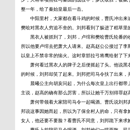
整一年，给了秦始皇最后一击。
中阳里村，大家都在看斗鸡的时候，曹氏冲出来
樊哙对黑衣人穷追不舍的。刘邦看到了躲进了稻草里
黑衣人被抓到了，刘邦，卢绾和樊哙曹氏轮番的
所以他要卢绾去把萧大人请来。赵高赵公公接过了李
以皇上不禁非常的恼火。这时章邯拉弓将鹰给射了下
萧何看过黑衣人的牌子之后便摇起了头。他说黑
的时候，刘邦却笑了起来。刘邦把司马令扶了出来，
晨曦公主向胡亥问起，为什么每次皇上出行都带
主说，赵高的确有那么厉害，所以让她千万别得罪赵
萧何带领着大家陪司马令一起喝酒。曹氏说刘邦
邦说这事因她而起，所以为了保全村人的命，只有拿
女人，他还要不要脸？看曹氏不同意，刘邦跪下来求
曹氏上前陪司马令喝酒，刘邦他们一哄而散。司