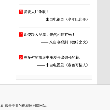
3
爱要大胆争取！
—— 来自电视剧
《少年巴比伦》
4
即使跌入泥潭，仍然相信有光！
—— 来自电视剧
《微暗之火》
5
在多舛的旅途中用爱开出倔强的花。
—— 来自电视剧
《春色寄情人》
你看-做最专业的电视剧剧情网站。