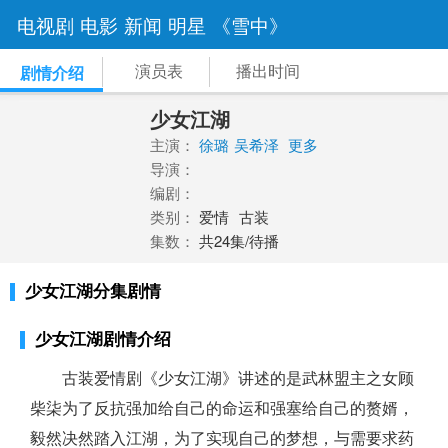
电视剧
电影
新闻
明星
《雪中》
演员表
播出时间
剧情介绍
少女江湖
主演：
徐璐
吴希泽
更多
导演：
编剧：
类别：
爱情
古装
集数：
共24集/待播
少女江湖分集剧情
少女江湖剧情介绍
古装爱情剧《少女江湖》讲述的是武林盟主之女顾
柴柒为了反抗强加给自己的命运和强塞给自己的赘婿，
毅然决然踏入江湖，为了实现自己的梦想，与需要求药