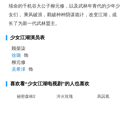
续命的千机谷大公子柳元修，以及武林年青代的少年少
女们， 乘风破浪，戳破种种阴谋诡计，改变江湖，成
长了为新一代武林盟主。
少女江湖演员表
顾柴柒
徐璐
饰
柳元修
吴希泽
饰
喜欢看
“少女江湖电视剧”
的人也喜欢
秘密森林2
淬火玫瑰
凤囚凰