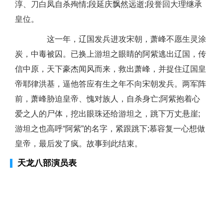
淳、刀白凤自杀殉情;段延庆飘然远逝;段誉回大理继承
皇位。
这一年，辽国发兵进攻宋朝，萧峰不愿生灵涂
炭，中毒被囚。已换上游坦之眼睛的阿紫逃出辽国，传
信中原，天下豪杰闻风而来，救出萧峰，并捉住辽国皇
帝耶律洪基，逼他答应有生之年不向宋朝发兵。两军阵
前，萧峰胁迫皇帝、愧对族人，自杀身亡;阿紫抱着心
爱之人的尸体，挖出眼珠还给游坦之，跳下万丈悬崖;
游坦之也高呼“阿紫”的名字，紧跟跳下;慕容复一心想做
皇帝，最后发了疯。故事到此结束。
天龙八部演员表