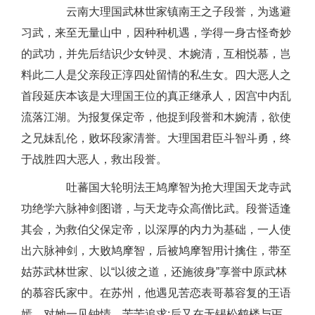
云南大理国武林世家镇南王之子段誉，为逃避
习武，来至无量山中，因种种机遇，学得一身古怪奇妙
的武功，并先后结识少女钟灵、木婉清，互相悦慕，岂
料此二人是父亲段正淳四处留情的私生女。四大恶人之
首段延庆本该是大理国王位的真正继承人，因宫中内乱
流落江湖。为报复保定帝，他捉到段誉和木婉清，欲使
之兄妹乱伦，败坏段家清誉。大理国君臣斗智斗勇，终
于战胜四大恶人，救出段誉。
吐蕃国大轮明法王鸠摩智为抢大理国天龙寺武
功绝学六脉神剑图谱，与天龙寺众高僧比武。段誉适逢
其会，为救伯父保定帝，以深厚的内力为基础，一人使
出六脉神剑，大败鸠摩智，后被鸠摩智用计擒住，带至
姑苏武林世家、以“以彼之道，还施彼身”享誉中原武林
的慕容氏家中。在苏州，他遇见苦恋表哥慕容复的王语
嫣，对她一见钟情，苦苦追求;后又在无锡松鹤楼与丐