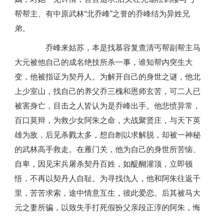
帮帮主、有中原武林“北乔峰”之誉的乔峰结为异姓兄
弟。
乔峰来姑苏，本是找慕容复查清丐帮副帮主马
大元被他自己的成名绝技所杀一事，谁知帮内突生大
变，他被指证为契丹人。为解开自己的身世之谜，他北
上少室山，找自己的养父乔三槐和恩师玄苦，可二人已
被害身亡，目击之人皆认为是乔峰出手。他悲愤异常，
百口莫辩，为救少女阿朱之命，大战聚贤庄，与天下英
雄为敌，后见杀戮太多，想自刎以求解脱，却被一神秘
的武林高手救走。在雁门关，他为自己的身世所苦恼、
自卑，因见宋兵屠杀契丹百姓，如醍醐灌顶，立即顿
悟，不再以契丹人自耻。为寻找仇人，他和阿朱往返千
里，苦苦求索，途中情意互生，彼此爱恋。后其被马大
元之妻所骗，以致失手打死假扮父亲段正淳的阿朱，悔