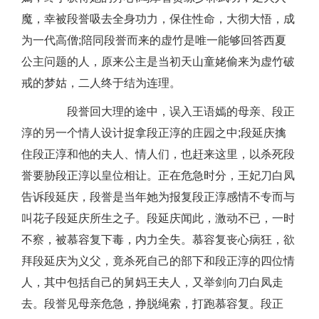
魔，幸被段誉吸去全身功力，保住性命，大彻大悟，成
为一代高僧;陪同段誉而来的虚竹是唯一能够回答西夏
公主问题的人，原来公主是当初天山童姥偷来为虚竹破
戒的梦姑，二人终于结为连理。
段誉回大理的途中，误入王语嫣的母亲、段正
淳的另一个情人设计捉拿段正淳的庄园之中;段延庆擒
住段正淳和他的夫人、情人们，也赶来这里，以杀死段
誉要胁段正淳以皇位相让。正在危急时分，王妃刀白凤
告诉段延庆，段誉是当年她为报复段正淳感情不专而与
叫花子段延庆所生之子。段延庆闻此，激动不已，一时
不察，被慕容复下毒，内力全失。慕容复丧心病狂，欲
拜段延庆为义父，竟杀死自己的部下和段正淳的四位情
人，其中包括自己的舅妈王夫人，又举剑向刀白凤走
去。段誉见母亲危急，挣脱绳索，打跑慕容复。段正