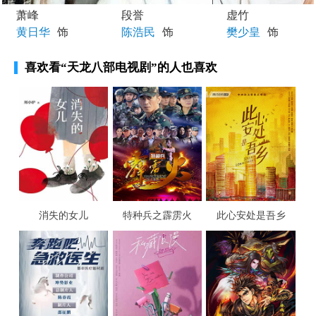
萧峰
段誉
虚竹
黄日华
饰
陈浩民
饰
樊少皇
饰
喜欢看
“天龙八部电视剧”
的人也喜欢
消失的女儿
特种兵之霹雳火
此心安处是吾乡