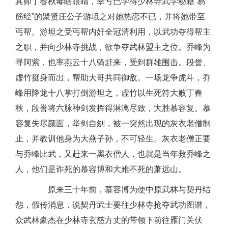
其师丁春秋毒瞎眼睛，幸亏已学得少林寺武学秘籍“易
筋经”的聚贤庄公子游坦之对她热恋不已，并将她带至
丐帮。游坦之受丐帮内奸全冠清利用，以武功夺得帮主
之职，并向少林寺挑战，欲争夺武林盟主之位。乔峰为
寻阿紫，也率燕云十八骑赶来，受到群雄围击。段誉、
虚竹挺身而出，帮助大哥共同御敌。一场龙争虎斗，乔
峰用降龙十八掌打倒游坦之，虚竹以生死符大败丁春
秋，段誉将六脉神剑发挥得淋漓尽致，大胜慕容复。慕
容复失尽颜面，举剑自刎，被一突然出现的灰衣老僧制
止，并教训他身为大燕子孙，不可轻生。灰衣老僧正要
与乔峰比武，又赶来一黑衣僧人，也就是当年救乔峰之
人，他们是诈死的慕容博和大难不死的萧远山。
原来三十年前，慕容博为使中原武林与契丹结
怨，假传消息，说契丹武士要往少林寺抢夺武功图谱，
众武林豪杰在少林寺玄慈方丈的带领下前往雁门关伏