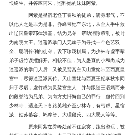
恨终生。并答应阿朱，照料她的妹妹阿紫。
阿紫是星宿老怪丁春秋的徒弟，满身邪气，不
以他人之是非为是非。乔峰带她至东北，从金人手中救
出辽国皇帝耶律洪基，结为兄弟，帮助消除叛乱，被封
为南院大王。逍遥派掌门人无崖子为寻找一个色艺双
全、聪明伶俐的徒弟，设下珍珑棋局，为少林寺虚字辈
弟子虚竹误撞解开。相貌不佳，为人愚直的小和尚成为
逍遥派的掌门人后，又被灵鹫宫主天山童姥带至西夏皇
宫中，尽得逍遥派真传。天山童姥与西夏王妃李秋水同
归于尽后，虚竹成为灵鹫宫主人，并与跟随王语嫣而来
的段誉结为兄弟。为向方丈忏悔自己的罪行，虚竹回到
少林寺，适逢天下各路英雄齐至少林寺，有丐帮、星宿
派、姑苏慕容、鸠摩智、大理段氏、四大恶人等等。
原来阿紫在乔峰处耐不住寂寞，跑出游玩，被