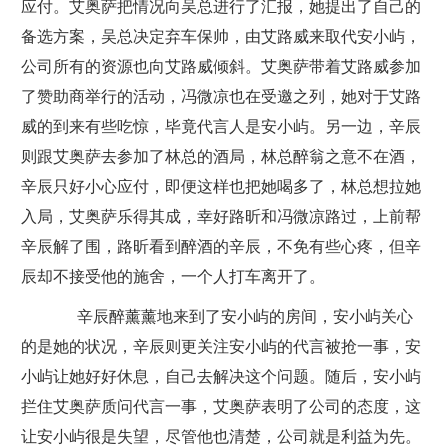
应付。艾奥萨把情况向吴总进行了汇报，她提出了自己的
备选方案，吴总决定弃车保帅，由艾路威来取代安小屿，
公司所有的资源也向艾路威倾斜。艾奥萨带着艾路威参加
了赞助商举行的活动，冯微凉也在受邀之列，她对于艾路
威的到来有些吃惊，毕竟代言人是安小屿。另一边，辛辰
则跟艾奥萨去参加了林总的酒局，林总醉翁之意不在酒，
辛辰只好小心应付，即便这样也把她喝多了，林总想拉她
入局，艾奥萨乐得其成，幸好路昕和冯微凉路过，上前帮
辛辰解了围，路昕看到醉酒的辛辰，不免有些心疼，但辛
辰却不接受他的施舍，一个人打车离开了。
辛辰醉薰薰地来到了安小屿的房间，安小屿关心
的是她的状况，辛辰则更关注安小屿的代言被抢一事，安
小屿让她好好休息，自己去解决这个问题。随后，安小屿
拦住艾奥萨质问代言一事，艾奥萨表明了公司的态度，这
让安小屿很是失望，尽管他也清楚，公司就是利益为先。