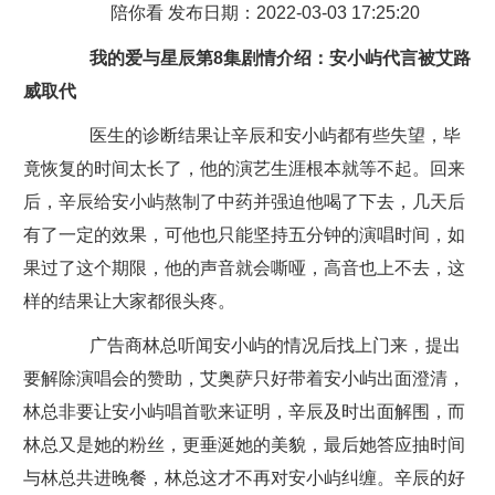
陪你看 发布日期：2022-03-03 17:25:20
我的爱与星辰第8集剧情介绍：安小屿代言被艾路
威取代
医生的诊断结果让辛辰和安小屿都有些失望，毕
竟恢复的时间太长了，他的演艺生涯根本就等不起。回来
后，辛辰给安小屿熬制了中药并强迫他喝了下去，几天后
有了一定的效果，可他也只能坚持五分钟的演唱时间，如
果过了这个期限，他的声音就会嘶哑，高音也上不去，这
样的结果让大家都很头疼。
广告商林总听闻安小屿的情况后找上门来，提出
要解除演唱会的赞助，艾奥萨只好带着安小屿出面澄清，
林总非要让安小屿唱首歌来证明，辛辰及时出面解围，而
林总又是她的粉丝，更垂涎她的美貌，最后她答应抽时间
与林总共进晚餐，林总这才不再对安小屿纠缠。辛辰的好