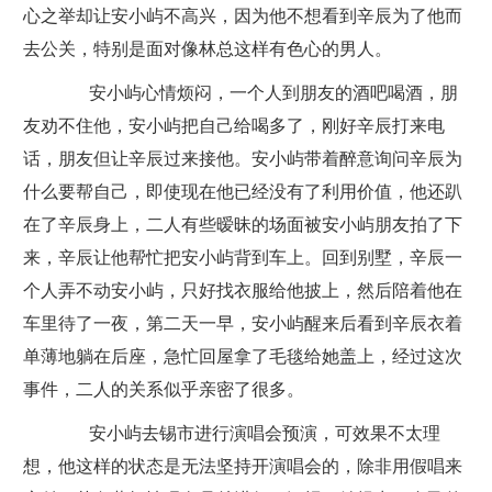
心之举却让安小屿不高兴，因为他不想看到辛辰为了他而
去公关，特别是面对像林总这样有色心的男人。
安小屿心情烦闷，一个人到朋友的酒吧喝酒，朋
友劝不住他，安小屿把自己给喝多了，刚好辛辰打来电
话，朋友但让辛辰过来接他。安小屿带着醉意询问辛辰为
什么要帮自己，即使现在他已经没有了利用价值，他还趴
在了辛辰身上，二人有些暧昧的场面被安小屿朋友拍了下
来，辛辰让他帮忙把安小屿背到车上。回到别墅，辛辰一
个人弄不动安小屿，只好找衣服给他披上，然后陪着他在
车里待了一夜，第二天一早，安小屿醒来后看到辛辰衣着
单薄地躺在后座，急忙回屋拿了毛毯给她盖上，经过这次
事件，二人的关系似乎亲密了很多。
安小屿去锡市进行演唱会预演，可效果不太理
想，他这样的状态是无法坚持开演唱会的，除非用假唱来