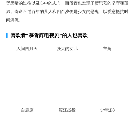
胥黑暗的过往以及心中的志向，而段胥也发现了贺思慕的坚守和孤
独。寿命不过百年的凡人和四百岁仍是少女的恶鬼，以爱意抵抗时
间洪流。
喜欢看
“慕胥辞电视剧”
的人也喜欢
人间四月天
强大的女儿
主角
白鹿原
渡江战役
少年派3