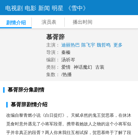
电视剧
电影
新闻
明星
《雪中》
演员表
播出时间
剧情介绍
慕胥辞
主演：
迪丽热巴
陈飞宇
魏哲鸣
更多
导演：
秦榛
编剧：
汤祈岑
类别：
爱情
神话魔幻
古装
集数：
/热播
慕胥辞分集剧情
慕胥辞剧情介绍
改编自黎青燃小说《白日提灯》。天赋卓然的鬼王贺思慕，在休沐
觅食时意外遇见了小将军段胥。携带着她故人之物的这个小将军似
乎并非真正的段胥？两人你来我往互相试探，贺思慕终于了解了段