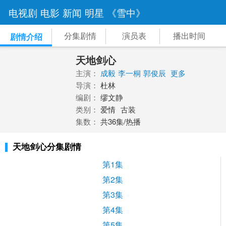
电视剧
电影
新闻
明星
《雪中》
分集剧情
演员表
播出时间
剧情介绍
天地剑心
主演：
成毅
李一桐
郭俊辰
更多
导演：
杜林
编剧：
缪文静
类别：
爱情
古装
集数：
共36集/热播
天地剑心分集剧情
第1集
第2集
第3集
第4集
第5集