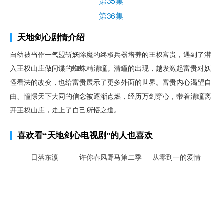
第35集
第36集
天地剑心剧情介绍
自幼被当作一气盟斩妖除魔的终极兵器培养的王权富贵，遇到了潜
入王权山庄做间谍的蜘蛛精清瞳。清瞳的出现，越发激起富贵对妖
怪看法的改变，也给富贵展示了更多外面的世界。富贵内心渴望自
由、憧憬天下大同的信念被逐渐点燃，经历万剑穿心，带着清瞳离
开王权山庄，走上了自己所悟之道。
喜欢看
“天地剑心电视剧”
的人也喜欢
日落东瀛
许你春风野马第二季
从零到一的爱情