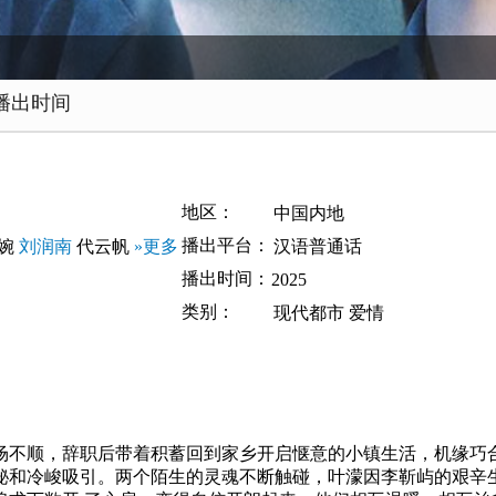
播出时间
地区：
中国内地
播出平台：
婉
刘润南
代云帆
»更多
汉语普通话
播出时间：
2025
类别：
现代都市
爱情
场不顺，辞职后带着积蓄回到家乡开启惬意的小镇生活，机缘巧
秘和冷峻吸引。两个陌生的灵魂不断触碰，叶濛因李靳屿的艰辛