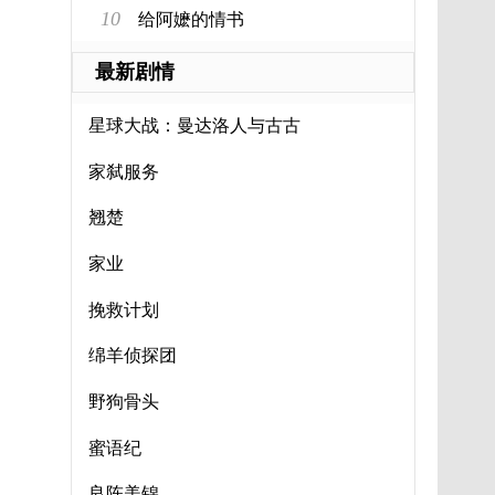
10
给阿嬷的情书
最新剧情
星球大战：曼达洛人与古古
家弑服务
翘楚
家业
挽救计划
绵羊侦探团
野狗骨头
蜜语纪
良陈美锦