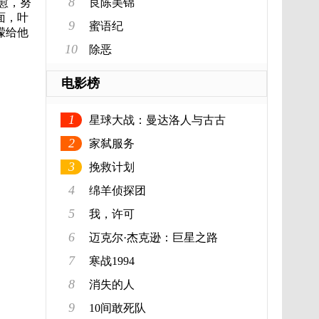
8
愈，努
良陈美锦
面，叶
9
蜜语纪
濛给他
。
10
除恶
电影榜
1
星球大战：曼达洛人与古古
2
家弑服务
3
挽救计划
4
绵羊侦探团
5
我，许可
6
迈克尔·杰克逊：巨星之路
7
寒战1994
8
消失的人
9
10间敢死队