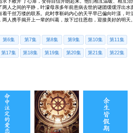
追求下敞开 了心扉，变得自信开朗起来。他们相互温暖、相互治
了两人之间的平静，叶濛母亲多年前患病去世的谜团缓缓浮出水
有着千丝万缕的联系。此时李靳屿内心的天平早已偏向叶漾，叶
，两人携手揭开上一辈的纠葛，放下过往恩怨，迎接美好的明天
第6集
第7集
第8集
第9集
第10集
第11集
第17集
第18集
第19集
第20集
第21集
第22集