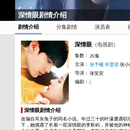
深情眼剧情介绍
剧情介绍
分集剧情
演员表
深情眼
（电视剧）
集数：
26
集
主演：
张予曦
毕雯珺
张小
导演：
张笑安
编剧：
|
深情眼剧情介绍
改编自耳东兔子的同名小说。年过三十的叶濛遭遇职
下，她偶遇了长着一双深情眼的李靳屿，并被他的神