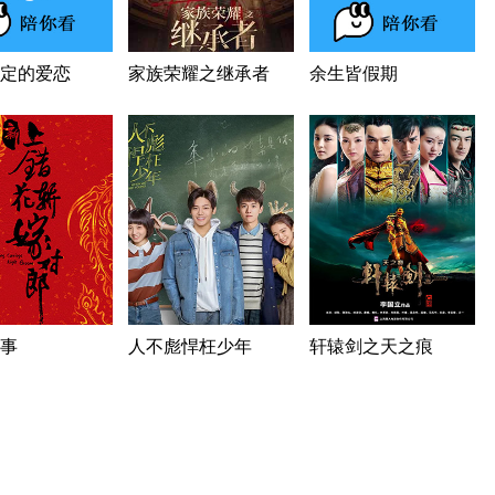
定的爱恋
家族荣耀之继承者
余生皆假期
事
人不彪悍枉少年
轩辕剑之天之痕