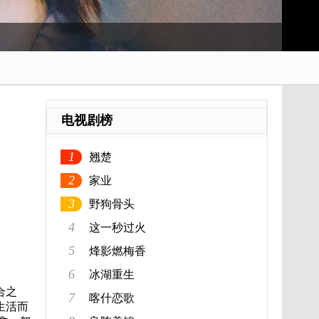
电视剧榜
1
翘楚
2
家业
3
野狗骨头
4
这一秒过火
5
烽影燃梅香
6
冰湖重生
合之
7
喀什恋歌
生活而