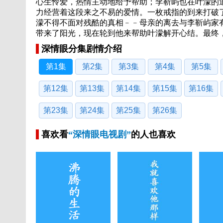
心生怜爱，热情主动地给予帮助；李靳屿也在叶濛的
力经营着这段来之不易的爱情。一枚戒指的到来打破
濛不得不面对残酷的真相﹣﹣母亲的离去与李靳屿家
带来了阳光，现在轮到他来帮助叶濛解开心结。最终
深情眼分集剧情介绍
第1集
第2集
第3集
第4集
第5集
第12集
第13集
第14集
第15集
第16集
第23集
第24集
第25集
第26集
喜欢看
“深情眼电视剧”
的人也喜欢