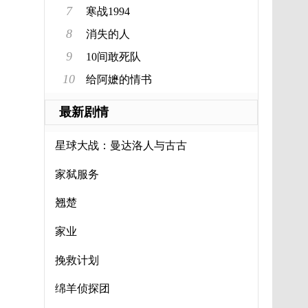
7
寒战1994
8
消失的人
9
10间敢死队
10
给阿嬷的情书
最新剧情
星球大战：曼达洛人与古古
家弑服务
翘楚
家业
挽救计划
绵羊侦探团