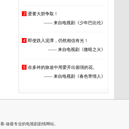
3
爱要大胆争取！
—— 来自电视剧
《少年巴比伦》
4
即使跌入泥潭，仍然相信有光！
—— 来自电视剧
《微暗之火》
5
在多舛的旅途中用爱开出倔强的花。
—— 来自电视剧
《春色寄情人》
你看-做最专业的电视剧剧情网站。