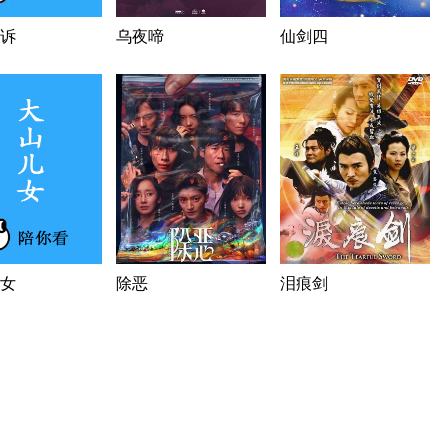
诉
乌夜啼
仙剑四
女
除恶
泪痕剑