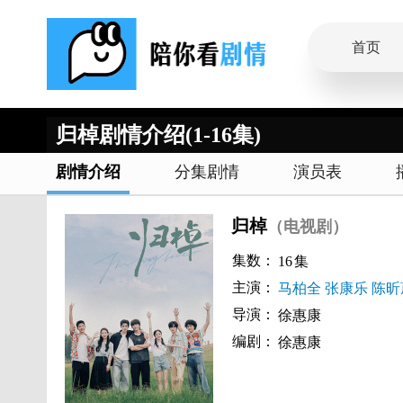
首页
归棹剧情介绍(1-16集)
剧情介绍
分集剧情
演员表
归棹
（电视剧）
集数：
16
集
主演：
马柏全
张康乐
陈昕
导演：
徐惠康
编剧：
徐惠康