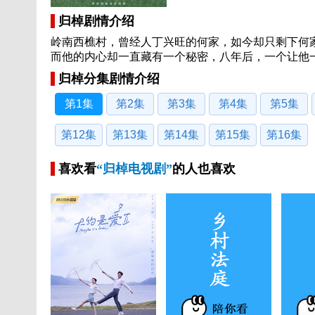
归棹剧情介绍
岭南西樵村，曾经人丁兴旺的何家，如今却只剩下何
而他的内心却一直藏有一个秘密，八年后，一个让他一
归棹分集剧情介绍
第1集
第2集
第3集
第4集
第5集
第12集
第13集
第14集
第15集
第16集
喜欢看
“归棹电视剧”
的人也喜欢