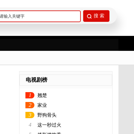
电视剧榜
1
翘楚
2
家业
3
野狗骨头
4
这一秒过火