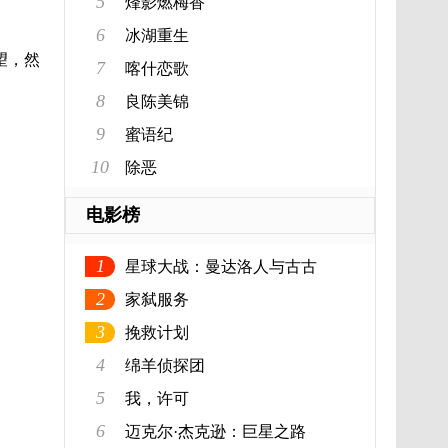
5
烽影燃梅香
6
冰湖重生
望，然
7
喀什恋歌
8
良陈美锦
9
蜜语纪
10
除恶
电影榜
1
星球大战：曼达洛人与古古
2
家弑服务
3
挽救计划
4
绵羊侦探团
5
我，许可
6
迈克尔·杰克逊：巨星之路