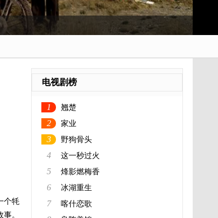
电视剧榜
1
翘楚
2
家业
3
野狗骨头
4
这一秒过火
5
烽影燃梅香
6
冰湖重生
一个牦
7
喀什恋歌
故事。