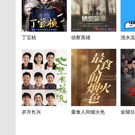
丁宝桢
侦察英雄
洮水流
岁月长兴
最食人间烟火色
金陵往