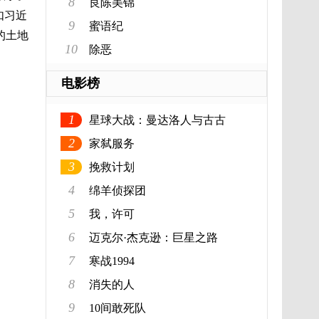
8
良陈美锦
如习近
9
蜜语纪
的土地
10
除恶
电影榜
1
星球大战：曼达洛人与古古
2
家弑服务
3
挽救计划
4
绵羊侦探团
5
我，许可
6
迈克尔·杰克逊：巨星之路
7
寒战1994
8
消失的人
9
10间敢死队