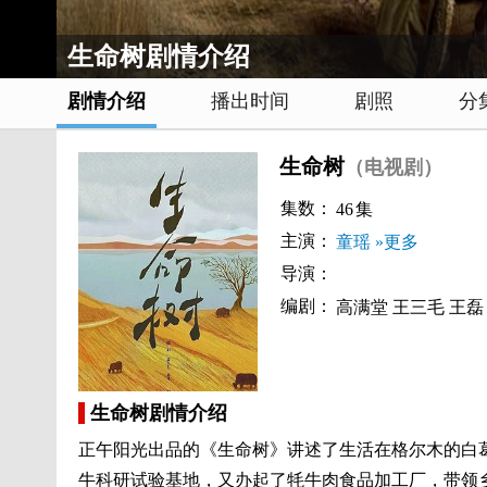
生命树剧情介绍
剧情介绍
播出时间
剧照
分
生命树
（电视剧）
集数：
46
集
主演：
童瑶
»更多
导演：
编剧：
高满堂
王三毛
王磊
生命树剧情介绍
正午阳光出品的《生命树》讲述了生活在格尔木的白
牛科研试验基地，又办起了牦牛肉食品加工厂，带领