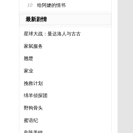
10
给阿嬷的情书
最新剧情
星球大战：曼达洛人与古古
家弑服务
翘楚
家业
挽救计划
绵羊侦探团
野狗骨头
蜜语纪
良陈美锦