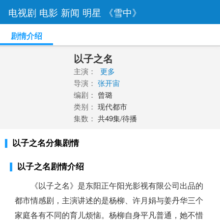
电视剧
电影
新闻
明星
《雪中》
剧情介绍
以子之名
主演：
更多
导演：
张开宙
编剧：
曾璐
类别：
现代都市
集数：
共49集/待播
以子之名分集剧情
以子之名剧情介绍
《以子之名》是东阳正午阳光影视有限公司出品的
都市情感剧，主演讲述的是杨柳、许月娟与姜丹华三个
家庭各有不同的育儿烦恼。杨柳自身平凡普通，她不惜