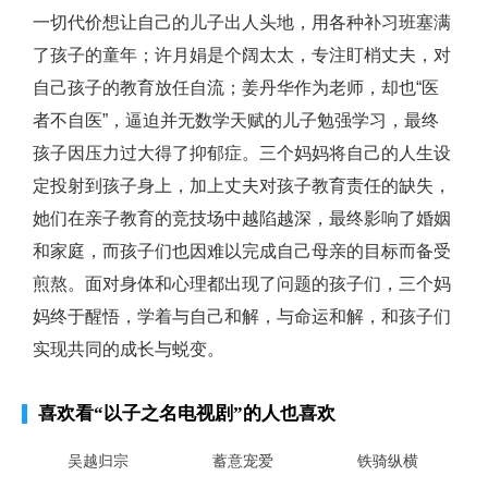
一切代价想让自己的儿子出人头地，用各种补习班塞满
了孩子的童年；许月娟是个阔太太，专注盯梢丈夫，对
自己孩子的教育放任自流；姜丹华作为老师，却也“医
者不自医”，逼迫并无数学天赋的儿子勉强学习，最终
孩子因压力过大得了抑郁症。三个妈妈将自己的人生设
定投射到孩子身上，加上丈夫对孩子教育责任的缺失，
她们在亲子教育的竞技场中越陷越深，最终影响了婚姻
和家庭，而孩子们也因难以完成自己母亲的目标而备受
煎熬。面对身体和心理都出现了问题的孩子们，三个妈
妈终于醒悟，学着与自己和解，与命运和解，和孩子们
实现共同的成长与蜕变。
喜欢看
“以子之名电视剧”
的人也喜欢
吴越归宗
蓄意宠爱
铁骑纵横