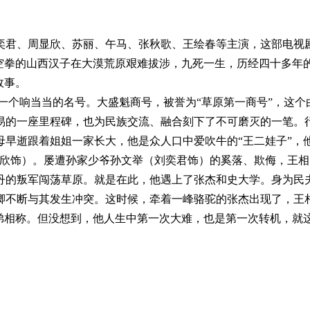
奕君、周显欣、苏丽、午马、张秋歌、王绘春等主演，这部电视
空拳的山西汉子在大漠荒原艰难拔涉，九死一生，历经四十多年
故事。
一个响当当的名号。大盛魁商号，被誉为“草原第一商号”，这个
易的一座里程碑，也为民族交流、融合刻下了不可磨灭的一笔。
早逝跟着姐姐一家长大，他是众人口中爱吹牛的“王二娃子”，他
显欣饰）。屡遭孙家少爷孙文举（刘奕君饰）的奚落、欺侮，王相
丹的叛军闯荡草原。就是在此，他遇上了张杰和史大学。身为民
卿不断与其发生冲突。这时候，牵着一峰骆驼的张杰出现了，王
兄弟相称。但没想到，他人生中第一次大难，也是第一次转机，就