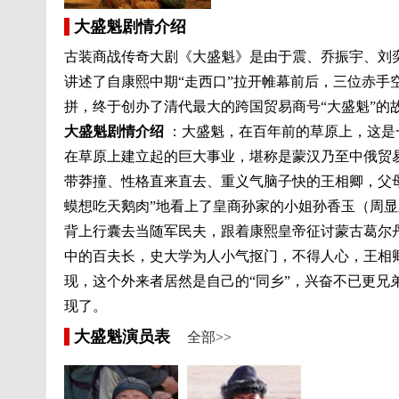
大盛魁剧情介绍
古装商战传奇大剧《大盛魁》是由于震、乔振宇、刘
讲述了自康熙中期“走西口”拉开帷幕前后，三位赤手
拼，终于创办了清代最大的跨国贸易商号“大盛魁”的
大盛魁剧情介绍
：大盛魁，在百年前的草原上，这是
在草原上建立起的巨大事业，堪称是蒙汉乃至中俄贸
带莽撞、性格直来直去、重义气脑子快的王相卿，父母
蟆想吃天鹅肉”地看上了皇商孙家的小姐孙香玉（周
背上行囊去当随军民夫，跟着康熙皇帝征讨蒙古葛尔
中的百夫长，史大学为人小气抠门，不得人心，王相
现，这个外来者居然是自己的“同乡”，兴奋不已更
现了。
大盛魁演员表
全部>>