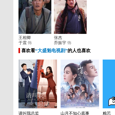
王相卿
张杰
于震
饰
乔振宇
饰
喜欢看
“大盛魁电视剧”
的人也喜欢
请叫我总监
山月不知心底事
粮芯