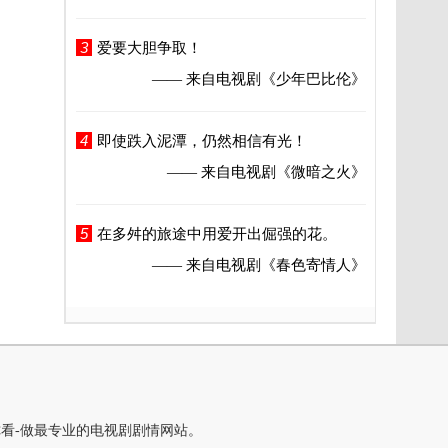
3
爱要大胆争取！
—— 来自电视剧
《少年巴比伦》
4
即使跌入泥潭，仍然相信有光！
—— 来自电视剧
《微暗之火》
5
在多舛的旅途中用爱开出倔强的花。
—— 来自电视剧
《春色寄情人》
你看-做最专业的电视剧剧情网站。