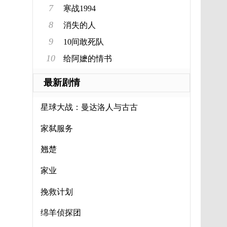
7
寒战1994
8
消失的人
9
10间敢死队
10
给阿嬷的情书
最新剧情
星球大战：曼达洛人与古古
家弑服务
翘楚
家业
挽救计划
绵羊侦探团