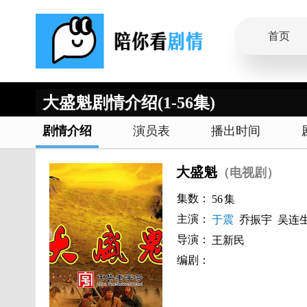
首页
大盛魁剧情介绍(1-56集)
剧情介绍
演员表
播出时间
大盛魁
（电视剧）
集数：
56
集
主演：
于震
乔振宇
吴连
导演：
王新民
编剧：