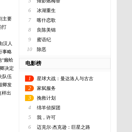
5
烽影燃梅香
6
冰湖重生
剧主要
7
喀什恋歌
的打
8
良陈美锦
9
蜜语纪
由汉人
10
除恶
行事略
“癞蛤
电影榜
卿决定
夫队伍
1
星球大战：曼达洛人与古古
相卿发
2
家弑服务
这样出
3
挽救计划
4
绵羊侦探团
5
我，许可
6
迈克尔·杰克逊：巨星之路