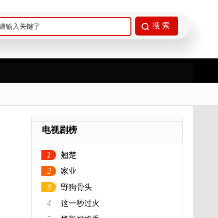
电视剧榜
1
翘楚
2
家业
3
野狗骨头
4
这一秒过火