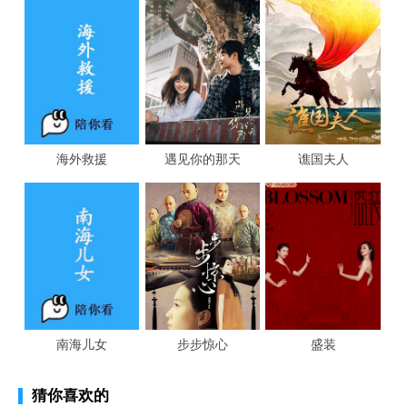
海外救援
遇见你的那天
谯国夫人
南海儿女
步步惊心
盛装
猜你喜欢的