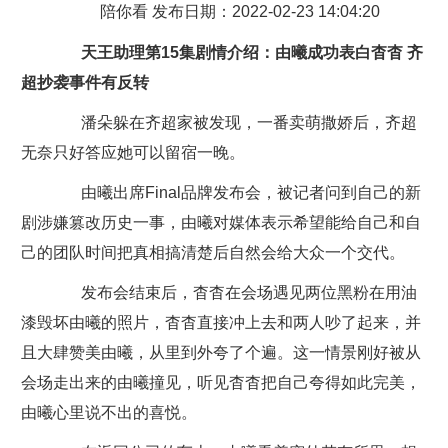
陪你看 发布日期：2022-02-23 14:04:20
天王助理第15集剧情介绍：由曦成功表白杳杳 齐
超抄袭事件有反转
潘朵躲在齐超家被发现，一番卖萌撒娇后，齐超
无奈只好答应她可以留宿一晚。
由曦出席Final品牌发布会，被记者问到自己的新
剧涉嫌篡改历史一事，由曦对媒体表示希望能给自己和自
己的团队时间把真相搞清楚后自然会给大众一个交代。
发布会结束后，杳杳在会场遇见两位黑粉在用油
漆毁坏由曦的照片，杳杳直接冲上去和两人吵了起来，并
且大肆赞美由曦，从里到外夸了个遍。这一情景刚好被从
会场走出来的由曦撞见，听见杳杳把自己夸得如此完美，
由曦心里说不出的喜悦。