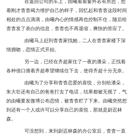
在返回公司的车上，由曦看着窗外若有所思，想
着刚才杳杳竭力维护自己的样子，回忆起和杳杳这段时间
相处的点点滴滴，由曦内心的情感再也控制不住，随后给
杳杳发了表白的信息，杳杳也不再退缩，爽快的答应了。
由曦马上赶到杳杳家找她，二人在杳杳家楼下深
情拥吻，恋情正式开始。
另一边，已经在齐超家住了一夜的潘朵，正找着
各种借口缠着齐超希望继续住下去，使得齐超十分无奈。
由曦为了分享和杳杳恋爱的喜悦，分别给潘朵，
朱大壮还有自己的爸爸打去了电话，结果都被无视了，气
的由曦要发微博公布恋情，被杳杳栏了下来。由曦突然想
到还有一个人或许可以分享自己的喜悦，那就是尉迟林
森。
可没想到，来到尉迟林森的办公室后，杳杳一直