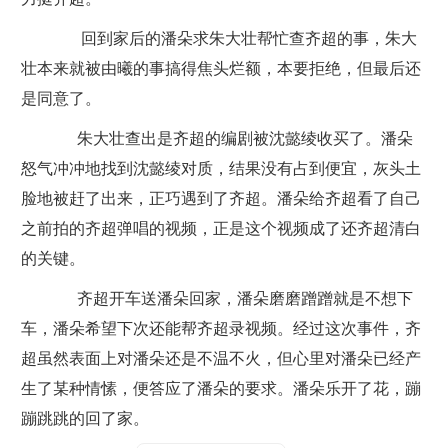
回到家后的潘朵求朱大壮帮忙查齐超的事，朱大
壮本来就被由曦的事搞得焦头烂额，本要拒绝，但最后还
是同意了。
朱大壮查出是齐超的编剧被沈懿绫收买了。潘朵
怒气冲冲地找到沈懿绫对质，结果没有占到便宜，灰头土
脸地被赶了出来，正巧遇到了齐超。潘朵给齐超看了自己
之前拍的齐超弹唱的视频，正是这个视频成了还齐超清白
的关键。
齐超开车送潘朵回家，潘朵磨磨蹭蹭就是不想下
车，潘朵希望下次还能帮齐超录视频。经过这次事件，齐
超虽然表面上对潘朵还是不温不火，但心里对潘朵已经产
生了某种情愫，便答应了潘朵的要求。潘朵乐开了花，蹦
蹦跳跳的回了家。