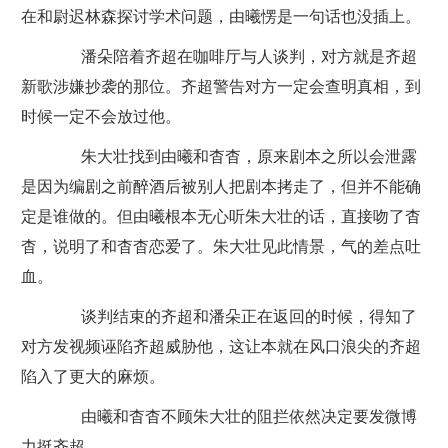
在和尉迟林森探讨学术问题，由曦愣是一句话也没插上。
潘朵陪着齐超在咖啡厅与人谈判，对方就是齐超
新歌涉嫌抄袭的那位。齐超警告对方一定会查明真相，到
时候一定不会放过他。
朱大壮找到由曦和杳杳，原来剧本之所以会泄露
是因为编剧之前醉酒后被别人把剧本拷走了，但并不能确
定是谁做的。但由曦根本无心听朱大壮的话，直接吻了杳
杳，说明了和杳杳恋爱了。朱大壮见此情景，气的差点吐
血。
谈判结束的齐超和潘朵正在返回的时候，得知了
对方发视频诬陷齐超威胁他，这让本就在风口浪尖的齐超
陷入了更大的麻烦。
由曦和杳杳不顾朱大壮的阻拦依然决定要发微博
力挺齐超。