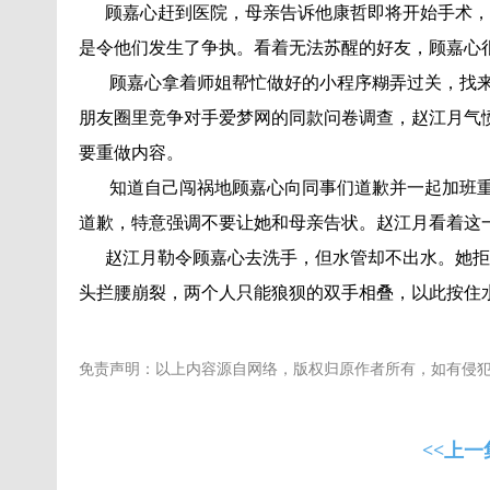
顾嘉心赶到医院，母亲告诉他康哲即将开始手术，
是令他们发生了争执。看着无法苏醒的好友，顾嘉心
顾嘉心拿着师姐帮忙做好的小程序糊弄过关，找来
朋友圈里竞争对手爱梦网的同款问卷调查，赵江月气
要重做内容。
知道自己闯祸地顾嘉心向同事们道歉并一起加班重
道歉，特意强调不要让她和母亲告状。赵江月看着这
赵江月勒令顾嘉心去洗手，但水管却不出水。她拒
头拦腰崩裂，两个人只能狼狈的双手相叠，以此按住
免责声明：以上内容源自网络，版权归原作者所有，如有侵
<<上一