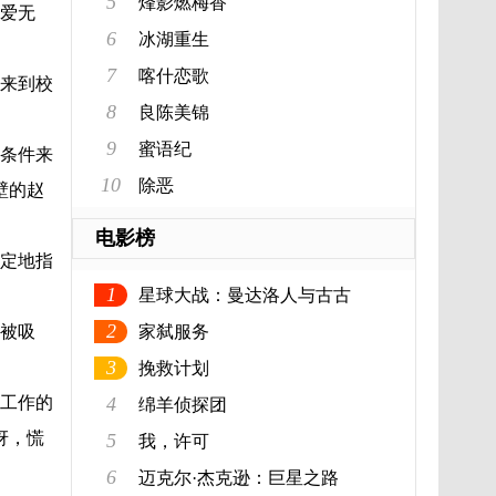
5
烽影燃梅香
爱无
6
冰湖重生
7
喀什恋歌
来到校
8
良陈美锦
9
蜜语纪
条件来
10
除恶
壁的赵
电影榜
定地指
1
星球大战：曼达洛人与古古
2
被吸
家弑服务
3
挽救计划
工作的
4
绵羊侦探团
讶，慌
5
我，许可
6
迈克尔·杰克逊：巨星之路