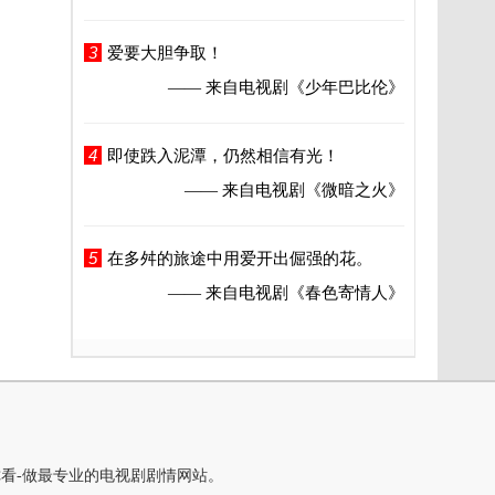
3
爱要大胆争取！
—— 来自电视剧
《少年巴比伦》
4
即使跌入泥潭，仍然相信有光！
—— 来自电视剧
《微暗之火》
5
在多舛的旅途中用爱开出倔强的花。
—— 来自电视剧
《春色寄情人》
你看-做最专业的电视剧剧情网站。