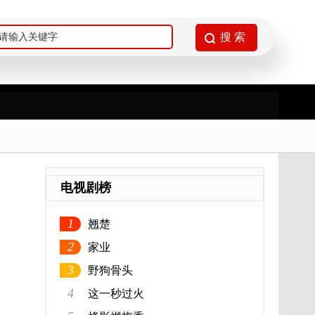
电视剧榜
1
翘楚
2
家业
3
野狗骨头
4
这一秒过火