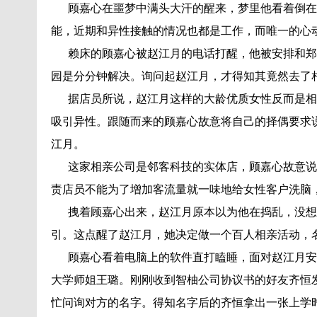
顾嘉心在噩梦中满头大汗的醒来，梦里他看着倒在
能，近期和异性接触的情况也都是工作，而唯一的心
赖床的顾嘉心被赵江月的电话打醒，他被安排和郑
园是分分钟解决。询问起赵江月，才得知其竟然去了
据店员所说，赵江月这样的大龄优质女性反而是相
吸引异性。跟随而来的顾嘉心故意将自己的择偶要求
江月。
这家相亲公司是邻客科技的实体店，顾嘉心故意说
责店员不能为了增加客流量就一味地给女性客户洗脑
拽着顾嘉心出来，赵江月原本以为他在捣乱，没想
引。这点醒了赵江月，她决定做一个百人相亲活动，
顾嘉心看着电脑上的软件直打瞌睡，面对赵江月安
大学师姐王璐。刚刚收到智柚公司协议书的好友齐恒
忙问询对方的名字。得知名字后的齐恒拿出一张上学