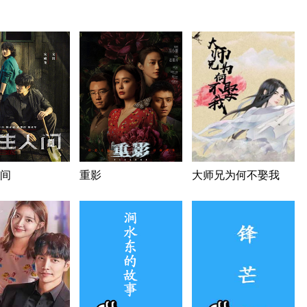
间
重影
大师兄为何不娶我