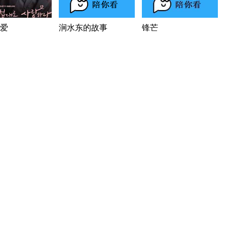
爱
涧水东的故事
锋芒