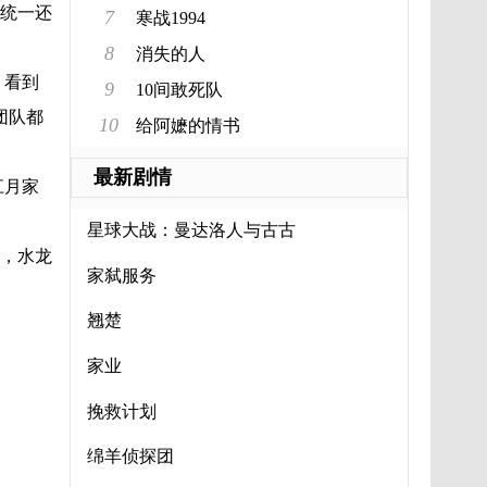
统一还
7
寒战1994
8
消失的人
。看到
9
10间敢死队
团队都
10
给阿嬷的情书
最新剧情
江月家
星球大战：曼达洛人与古古
，水龙
家弑服务
翘楚
家业
挽救计划
绵羊侦探团