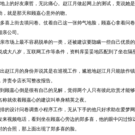
地上的好友康哲，无比痛心。赵江月做起网上的测试，竟说她是
动，就是那天和顾嘉心意外的吻。
多喜上街去填问卷。仗着自己这一张帅气地脸，顾嘉心拿着问卷
相亲公司。
亲市场上最不容易脱单的一类，还被建议要隐瞒一些自己优质的
说成大八岁，互联网工作等条件，资料库妥妥地匹配到了坐在隔
出赵江月的身份并说其是在巡视工作，尴尬地赵江月只能故作镇
，并责令店长写整改报告。
到顾嘉心倒是很有自己的见解，觉得两个人只有彼此欣赏才能够
名称就依着顾嘉心的建议叫单身精英之夜。
排的设计问卷调查小程序工作，无从下手的他只好求助在爱梦网
发来视频电话，看到坐在顾嘉心旁边的郑多喜，他的眼中闪过惊
时的合照，那上面出现了郑多喜的脸。