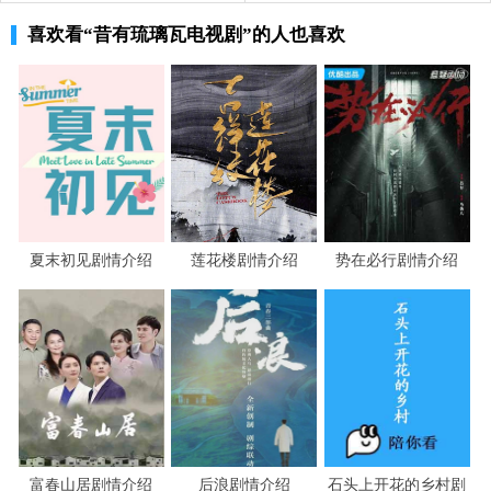
爬他们撞见会尴尬。
喜欢看
“昔有琉璃瓦电视剧”
的人也喜欢
很快郑素年就毕业了实习的日子也结束了，要正
式的进入修复院上班开始了工作。而莫海也给邵雪带来了
好消息，之前他们去支教得到了回报，有机会出国去面
试。邵雪的梦想是出国，但是自从和郑素年在一起后便淡
忘了，这回莫海的提议叫邵雪又燃起了心中的梦想。回家
后便和郑素年说了此事，但是郑素年觉得邵雪应该早点告
夏末初见剧情介绍
莲花楼剧情介绍
势在必行剧情介绍
诉他才对，都已经要走了才说有些不太高兴。就在这时吴
欢也过去了，郁冬歌留下无话也在家里一起吃饭。郑素年
心里有心事显得不太对劲，邵雪送他回去的时候便说了不
出国了。不过郑素年还是愿意支持邵雪实现梦想的。
吴欢告诉诗音自己有可能要出差半年，诗音觉得
他一个送快递的不会太忙，也不会出差，但是吴欢对于他
们之间的关系很疲惫了，总是小心翼翼的相处叫吴欢觉得
富春山居剧情介绍
后浪剧情介绍
石头上开花的乡村剧