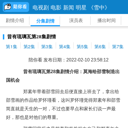
电视剧
电影
新闻
明星
《雪中》
剧情介绍
演员表
播出时间
分集剧情
昔有琉璃瓦第28集剧情
第1集
第2集
第3集
第4集
第5集
第6集
第7集
陪你看 发布日期：2022-02-10 23:58:12
昔有琉璃瓦第28集剧情介绍：莫海给邵雪制造出
国机会
郑素年带着邵雪回去后便直接上班去了，拿出给
邵雪画的作品给罗怀瑾看，这叫罗怀瑾觉得郑素年和邵雪
简直就是天生的一对，不过也要早点和家长们说一声最
好，那也是对他们的尊重。