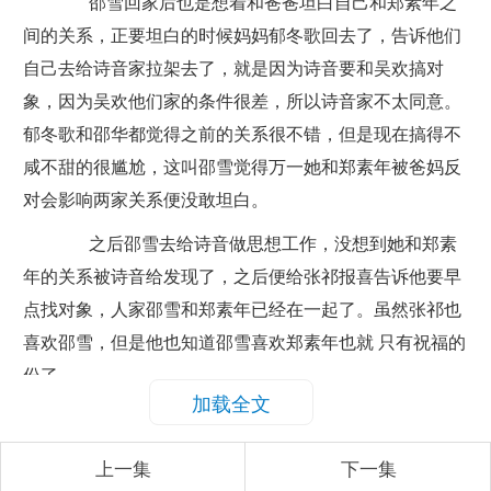
邵雪回家后也是想着和爸爸坦白自己和郑素年之
间的关系，正要坦白的时候妈妈郁冬歌回去了，告诉他们
自己去给诗音家拉架去了，就是因为诗音要和吴欢搞对
象，因为吴欢他们家的条件很差，所以诗音家不太同意。
郁冬歌和邵华都觉得之前的关系很不错，但是现在搞得不
咸不甜的很尴尬，这叫邵雪觉得万一她和郑素年被爸妈反
对会影响两家关系便没敢坦白。
之后邵雪去给诗音做思想工作，没想到她和郑素
年的关系被诗音给发现了，之后便给张祁报喜告诉他要早
点找对象，人家邵雪和郑素年已经在一起了。虽然张祁也
喜欢邵雪，但是他也知道邵雪喜欢郑素年也就 只有祝福的
份了。
加载全文
郑素年和邵雪开始了恋爱关系，每天都腻歪在一
起上学放学，就连最爱的课程都听不下去只顾着谈恋爱
上一集
下一集
了。不过他们两个在一起也要躲着家长，总是偷偷摸摸的