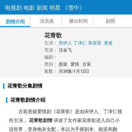
电视剧
电影
新闻
明星
《雪中》
演员表
播出时间
剧照
剧情介绍
花青歌
主演：
宋伊人
丁泽仁
朱容君
更多
导演：
沈金飞
编剧：
类别：
悬疑
爱情
古装
集数：
共36集/1月12日
花青歌分集剧情
花青歌剧情介绍
古装悬疑爱情剧《花青歌》是由宋伊人、丁泽仁领
衔主演，
花青歌剧情
讲述了女作家花青歌进入自己小
说世界，变身炮灰女配，本以为手握剧本、能逆风翻