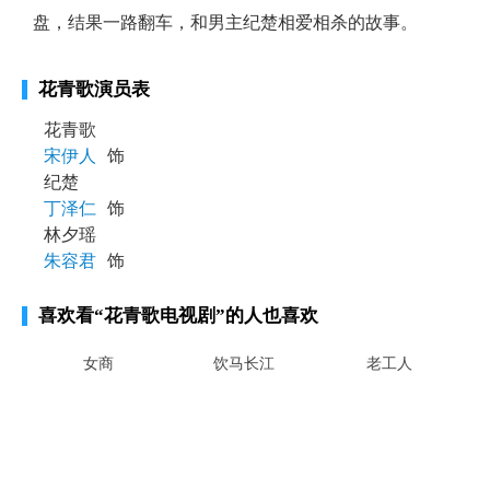
盘，结果一路翻车，和男主纪楚相爱相杀的故事。
花青歌演员表
花青歌
宋伊人
饰
纪楚
丁泽仁
饰
林夕瑶
朱容君
饰
喜欢看
“花青歌电视剧”
的人也喜欢
女商
饮马长江
老工人