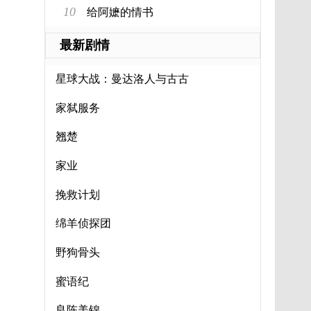
10
给阿嬷的情书
最新剧情
星球大战：曼达洛人与古古
家弑服务
翘楚
家业
挽救计划
绵羊侦探团
野狗骨头
蜜语纪
良陈美锦