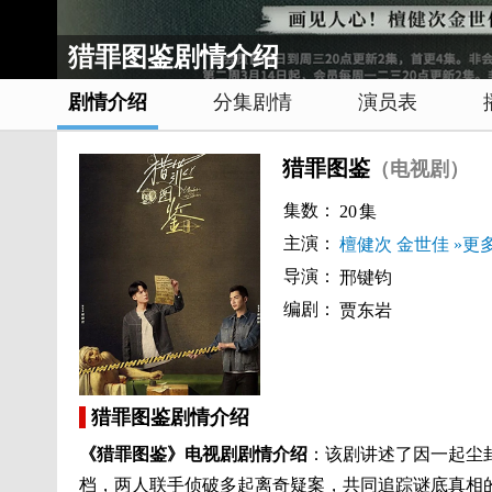
猎罪图鉴剧情介绍
剧情介绍
分集剧情
演员表
猎罪图鉴
（电视剧）
集数：
20
集
主演：
檀健次
金世佳
»更
导演：
邢键钧
编剧：
贾东岩
猎罪图鉴剧情介绍
《猎罪图鉴》电视剧剧情介绍
：该剧讲述了因一起尘
档，两人联手侦破多起离奇疑案，共同追踪谜底真相