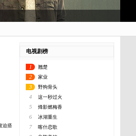
电视剧榜
1
翘楚
2
家业
3
野狗骨头
4
这一秒过火
5
烽影燃梅香
6
冰湖重生
被迫搭
7
喀什恋歌