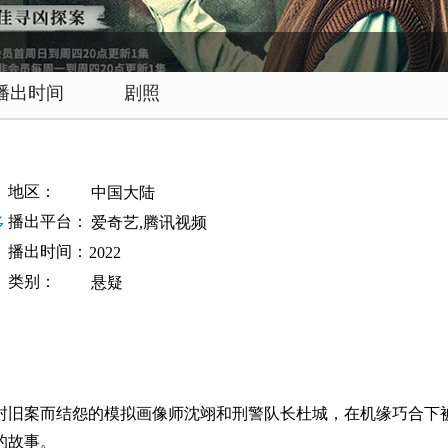
播出时间
剧照
地区：
中国大陆
播出平台：
多
爱奇艺,腾讯视频
播出时间：
2022
类别：
悬疑
封旧案而结怨的模拟画像师沈翊和刑警队长杜城，在机缘巧合下
的故事。