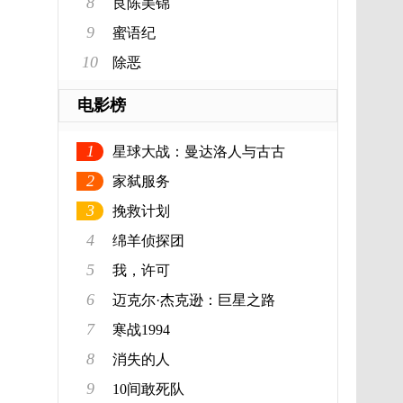
8
良陈美锦
9
蜜语纪
10
除恶
电影榜
1
星球大战：曼达洛人与古古
2
家弑服务
3
挽救计划
4
绵羊侦探团
5
我，许可
6
迈克尔·杰克逊：巨星之路
7
寒战1994
8
消失的人
9
10间敢死队