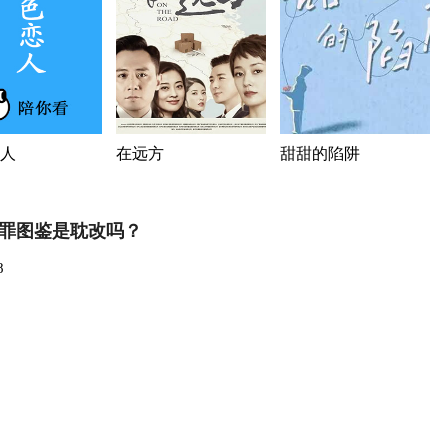
人
在远方
甜甜的陷阱
罪图鉴是耽改吗？
8