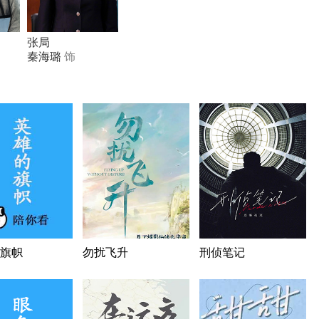
张局
秦海璐
饰
旗帜
勿扰飞升
刑侦笔记