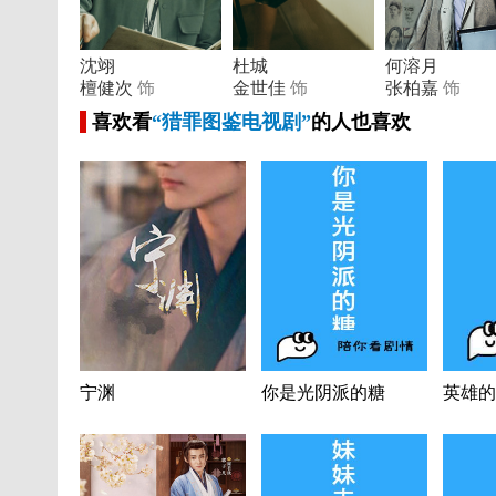
沈翊
杜城
何溶月
檀健次
饰
金世佳
饰
张柏嘉
饰
喜欢看
“猎罪图鉴电视剧”
的人也喜欢
宁渊
你是光阴派的糖
英雄的