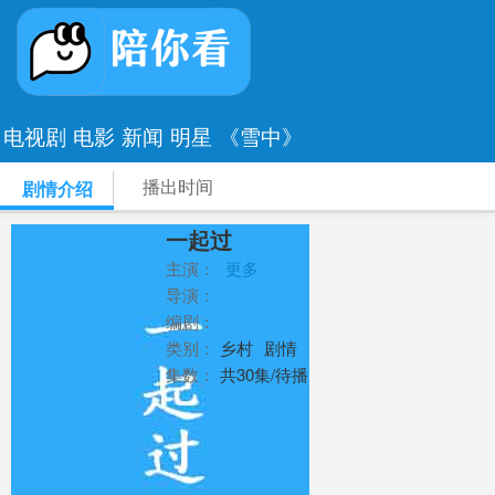
电视剧
电影
新闻
明星
《雪中》
播出时间
剧情介绍
一起过
主演：
更多
导演：
编剧：
类别：
乡村
剧情
集数：
共30集/待播