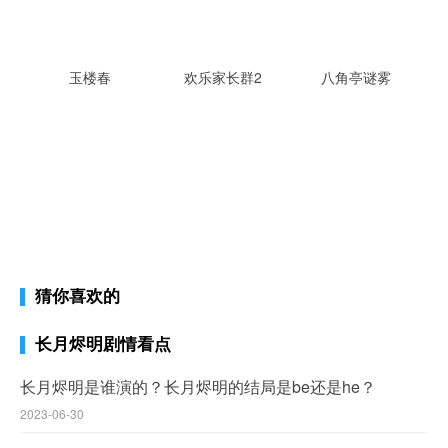
玉楼春
欢乐家长群2
八角亭谜雾
猜你喜欢的
长月烬明剧情看点
长月烬明是谁演的？长月烬明的结局是be还是he？
2023-06-30