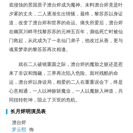
底侵蚀的景国质子澹台烬成为魔神。未料澹台烬竟是叶
夕雾的丈夫，二人逐渐生出情愫，最终，黎苏苏以身证
道，改变了澹台烬和世界的命运。痛失所爱后，澹台烬
在幽冥川畔寻找黎苏苏的元神五百年，濒临死亡时被仙
门救起，从此成为了一名仙门弟子，他改过从善，更与
魂萦梦牵的黎苏苏再次相逢。
就在二人破镜重圆之际，澹台烬的魔胎之躯还是惹
来了非议和觊觎，三界再次陷入危险。面对残酷的命
运，澹台烬以身设局，相爱的二人在重重误会下，终是
心意相通，一人以神躯斩魔业，一人以魔躯入神道，共
同扭转乾坤，阻止了灭世的危机。
长月烬明演员表
澹台烬
罗云熙
饰