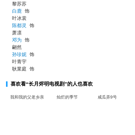
黎苏苏
白鹿
饰
叶冰裳
陈都灵
饰
萧凛
邓为
饰
翩然
孙珍妮
饰
叶青宇
耿業庭
饰
喜欢看
“长月烬明电视剧”
的人也喜欢
我和我的父老乡亲
灿烂的季节
咸瓜弄9号