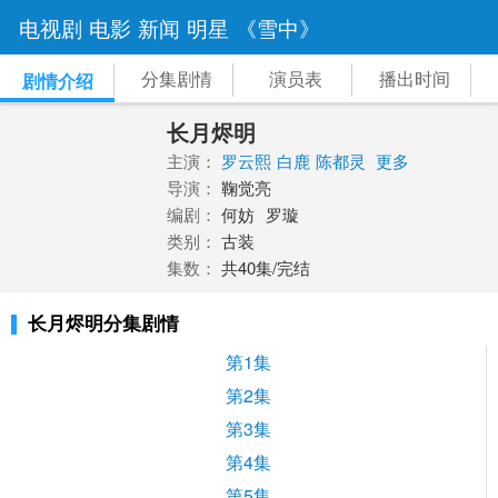
电视剧
电影
新闻
明星
《雪中》
分集剧情
演员表
播出时间
剧情介绍
长月烬明
主演：
罗云熙
白鹿
陈都灵
更多
导演：
鞠觉亮
编剧：
何妨
罗璇
类别：
古装
集数：
共40集/完结
长月烬明分集剧情
第1集
第2集
第3集
第4集
第5集