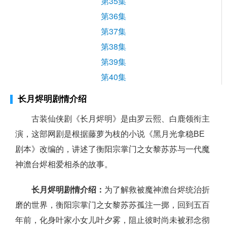
第35集
第36集
第37集
第38集
第39集
第40集
长月烬明剧情介绍
古装仙侠剧《长月烬明》是由罗云熙、白鹿领衔主
演，这部网剧是根据藤萝为枝的小说《黑月光拿稳BE
剧本》改编的，讲述了衡阳宗掌门之女黎苏苏与一代魔
神澹台烬相爱相杀的故事。
长月烬明剧情介绍：
为了解救被魔神澹台烬统治折
磨的世界，衡阳宗掌门之女黎苏苏孤注一掷，回到五百
年前，化身叶家小女儿叶夕雾，阻止彼时尚未被邪念彻