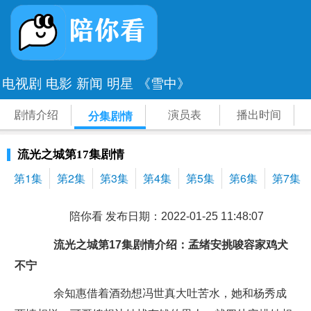
电视剧
电影
新闻
明星
《雪中》
剧情介绍
演员表
播出时间
分集剧情
流光之城第17集剧情
第1集
第2集
第3集
第4集
第5集
第6集
第7集
陪你看 发布日期：2022-01-25 11:48:07
流光之城第17集剧情介绍：孟绪安挑唆容家鸡犬
不宁
余知惠借着酒劲想冯世真大吐苦水，她和杨秀成