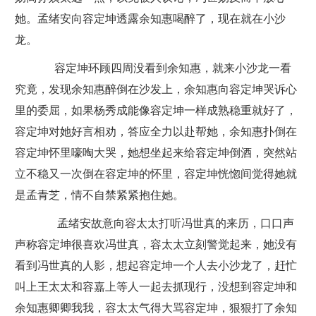
她。孟绪安向容定坤透露余知惠喝醉了，现在就在小沙
龙。
容定坤环顾四周没看到余知惠，就来小沙龙一看
究竟，发现余知惠醉倒在沙发上，余知惠向容定坤哭诉心
里的委屈，如果杨秀成能像容定坤一样成熟稳重就好了，
容定坤对她好言相劝，答应全力以赴帮她，余知惠扑倒在
容定坤怀里嚎啕大哭，她想坐起来给容定坤倒酒，突然站
立不稳又一次倒在容定坤的怀里，容定坤恍惚间觉得她就
是孟青芝，情不自禁紧紧抱住她。
孟绪安故意向容太太打听冯世真的来历，口口声
声称容定坤很喜欢冯世真，容太太立刻警觉起来，她没有
看到冯世真的人影，想起容定坤一个人去小沙龙了，赶忙
叫上王太太和容嘉上等人一起去抓现行，没想到容定坤和
余知惠卿卿我我，容太太气得大骂容定坤，狠狠打了余知