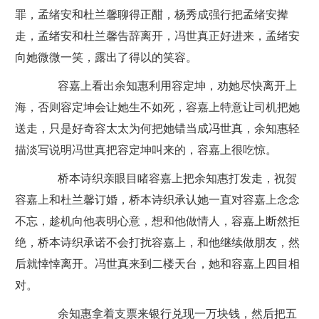
罪，孟绪安和杜兰馨聊得正酣，杨秀成强行把孟绪安撵
走，孟绪安和杜兰馨告辞离开，冯世真正好进来，孟绪安
向她微微一笑，露出了得以的笑容。
容嘉上看出余知惠利用容定坤，劝她尽快离开上
海，否则容定坤会让她生不如死，容嘉上特意让司机把她
送走，只是好奇容太太为何把她错当成冯世真，余知惠轻
描淡写说明冯世真把容定坤叫来的，容嘉上很吃惊。
桥本诗织亲眼目睹容嘉上把余知惠打发走，祝贺
容嘉上和杜兰馨订婚，桥本诗织承认她一直对容嘉上念念
不忘，趁机向他表明心意，想和他做情人，容嘉上断然拒
绝，桥本诗织承诺不会打扰容嘉上，和他继续做朋友，然
后就悻悻离开。冯世真来到二楼天台，她和容嘉上四目相
对。
余知惠拿着支票来银行兑现一万块钱，然后把五