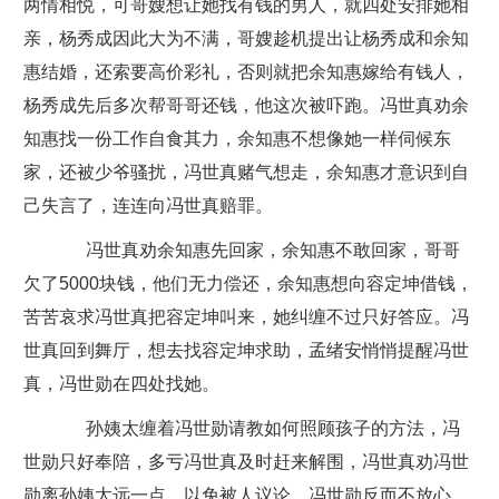
两情相悦，可哥嫂想让她找有钱的男人，就四处安排她相
亲，杨秀成因此大为不满，哥嫂趁机提出让杨秀成和余知
惠结婚，还索要高价彩礼，否则就把余知惠嫁给有钱人，
杨秀成先后多次帮哥哥还钱，他这次被吓跑。冯世真劝余
知惠找一份工作自食其力，余知惠不想像她一样伺候东
家，还被少爷骚扰，冯世真赌气想走，余知惠才意识到自
己失言了，连连向冯世真赔罪。
冯世真劝余知惠先回家，余知惠不敢回家，哥哥
欠了5000块钱，他们无力偿还，余知惠想向容定坤借钱，
苦苦哀求冯世真把容定坤叫来，她纠缠不过只好答应。冯
世真回到舞厅，想去找容定坤求助，孟绪安悄悄提醒冯世
真，冯世勋在四处找她。
孙姨太缠着冯世勋请教如何照顾孩子的方法，冯
世勋只好奉陪，多亏冯世真及时赶来解围，冯世真劝冯世
勋离孙姨太远一点，以免被人议论，冯世勋反而不放心