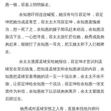
惠一顿，容嘉上悄悄躲走。
余知惠吓得连连喊冤，她没有勾引容定坤 ，容定
坤把她当成孟青芝，容太太大骂容定坤，余知惠羞愧难
当，想一死了之，余知惠的嫂子闻讯赶来劝说，余知惠没
脸活下去，一心想寻底，容太太急忙拦住她，杨秀成急匆
匆赶来，狠狠打了余知惠一耳光，把王姨太和下人们都撵
走。
余太太透露孟绪安给她报信，容定坤才意识到孟
绪安在背后搞鬼，想知道孟绪安和余知惠谈话的内容，余
知惠把孟绪安羞辱她的话一五一十说出来，余太太不依不
饶，让容定坤给余知惠一个说法，容定坤给余知惠一张支
票作为补偿，余知惠收下以后就匆匆离开，余太太紧随其
后跟过去。
杨秀成对孟绪安恨之入骨，直接来找他兴师问