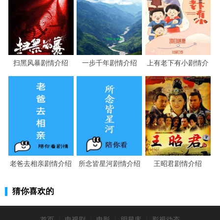
扫黑风暴剧情介绍
一步千年剧情介绍
上有老下有小剧情介
绍
老爸去相亲剧情介绍
所念皆星河剧情介绍
王昭君剧情介绍
猜你喜欢的
首页
|
电视剧
|
电影
|
明星库
|
影视动态