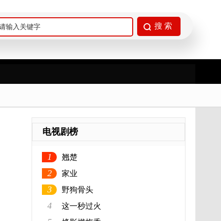
电视剧榜
1
翘楚
2
家业
3
野狗骨头
4
这一秒过火