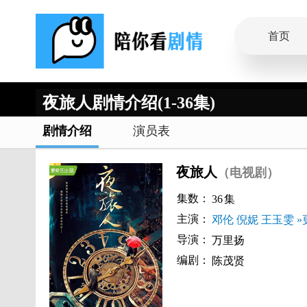
首页
夜旅人剧情介绍(1-36集)
剧情介绍
演员表
夜旅人
（电视剧）
集数：
36
集
主演：
邓伦
倪妮
王玉雯
»
导演：
万里扬
编剧：
陈茂贤