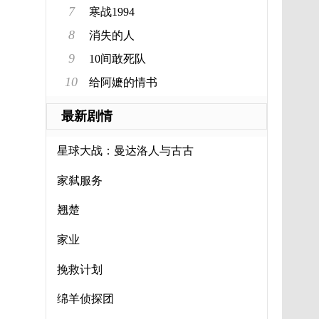
7
寒战1994
8
消失的人
9
10间敢死队
10
给阿嬷的情书
最新剧情
星球大战：曼达洛人与古古
家弑服务
翘楚
家业
挽救计划
绵羊侦探团