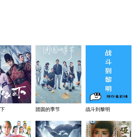
下
团圆的季节
战斗到黎明