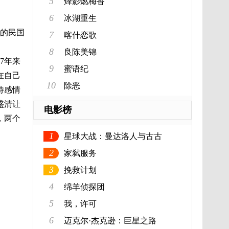
5
烽影燃梅香
6
冰湖重生
和的民国
7
喀什恋歌
8
良陈美锦
7年来
9
蜜语纪
在自己
10
除恶
待感情
盛清让
电影榜
，两个
1
星球大战：曼达洛人与古古
2
家弑服务
3
挽救计划
4
绵羊侦探团
5
我，许可
6
迈克尔·杰克逊：巨星之路