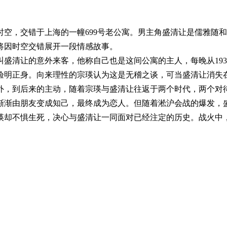
年的时空，交错于上海的一幢699号老公寓。男主角盛清让是儒雅随
将因时空交错展开一段情感故事。
叫盛清让的意外来客，他称自己也是这间公寓的主人，每晚从193
验明正身。向来理性的宗瑛认为这是无稽之谈，可当盛清让消失
外，到后来的主动，随着宗瑛与盛清让往返于两个时代，两个对
渐渐由朋友变成知己，最终成为恋人。但随着淞沪会战的爆发，
瑛却不惧生死，决心与盛清让一同面对已经注定的历史。战火中
。