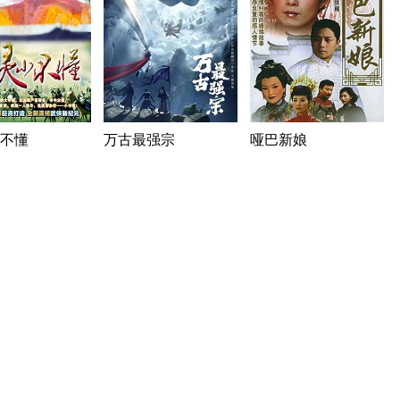
不懂
万古最强宗
哑巴新娘