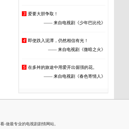
3
爱要大胆争取！
—— 来自电视剧
《少年巴比伦》
4
即使跌入泥潭，仍然相信有光！
—— 来自电视剧
《微暗之火》
5
在多舛的旅途中用爱开出倔强的花。
—— 来自电视剧
《春色寄情人》
你看-做最专业的电视剧剧情网站。