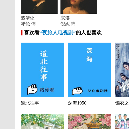
盛清让
宗瑛
邓伦
饰
倪妮
饰
喜欢看
“夜旅人电视剧”
的人也喜欢
道北往事
深海1950
锦衣之