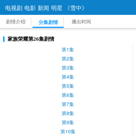
电视剧
电影
新闻
明星
《雪中》
剧情介绍
播出时间
分集剧情
家族荣耀第26集剧情
第1集
第2集
第3集
第4集
第5集
第6集
第7集
第8集
第9集
第10集