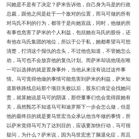
问她是不是有了决定？萨米告诉他，自己身为马是的行政
总裁，跟他之间是处于一个敌对的位置，而马可做的所有
对马氏不利的行为，都等于是向她宣战，同时，他做的所
有事也危害了萨米的个人利益，包括她在马氏的股份，还
有他在马氏集团的地位，所以于公于私，她都希望马可想
清楚，打消这个报仇的念头，不过他也知道，不管她怎么
劝，马可也不会放弃他的复仇计划。而萨米却说他现在唯
一可以选择的就是置身事外，当他从来没有说过这件事
情。马可觉得他做的事情可能危害到萨米的利益，萨米知
道新铁路线总站那个项目失败以后，股东们肯定会找她问
责，就算她说是马可的阴谋，那些董事们也会觉得跟她有
关，虽然甄芯不知道马可和迪罗斯下一步会怎么做，但是
他的最终目的就是要马世宏当众承认他当年做的事情，所
以萨米觉得马可为了达到目的，应该要加快行动，马可很
疑问，为什么？萨米说，因为马世宏患了脑退化症，而且