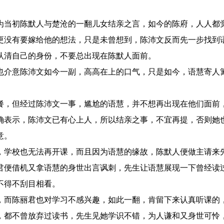
为当初陈默人与楚沧的一翻儿女结亲之言，如今的陈府，人人都
更没有要嫁给他的想法，只是未曾想到，陈沛文反而先一步找到
认清自己的身份，不要总出现在陈默人面前。
也介意陈沛文如今一副，高高在上的口气，只是如今，语慧寄人
餐，但经过陈沛文一事，尴尬的语慧，并不想再出现在他们面前
确表示，陈沛文已有心上人，所以结亲之事，不宜再提，否则她
意。
，学校也无法再开课，而且因为语慧的缘故，陈默人便做主请来
君便借机又拿语慧的身世出言讽刺，先生让语慧展现一下曾经读
不得不刮目相看。
，而陈丽君也对学习不感兴趣，如此一翻，肯留下来认真听课的
，都不曾放弃过读书，先生见她学识不错，为人谦和又身世可怜