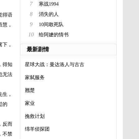
7
寒战1994
8
消失的人
觉得语
9
10间敢死队
语慧，
10
给阿嬷的情书
篱下，
最新剧情
，得知
星球大战：曼达洛人与古古
也无法
家弑服务
翘楚
先生，
家业
过的
挽救计划
，反而
绵羊侦探团
，不禁