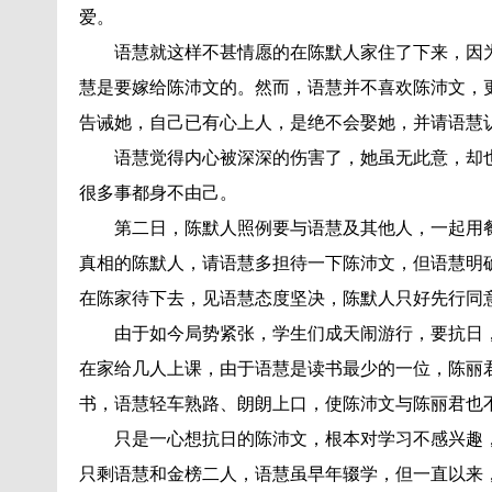
爱。
语慧就这样不甚情愿的在陈默人家住了下来，因
慧是要嫁给陈沛文的。然而，语慧并不喜欢陈沛文，
告诫她，自己已有心上人，是绝不会娶她，并请语慧
语慧觉得内心被深深的伤害了，她虽无此意，却
很多事都身不由己。
第二日，陈默人照例要与语慧及其他人，一起用
真相的陈默人，请语慧多担待一下陈沛文，但语慧明
在陈家待下去，见语慧态度坚决，陈默人只好先行同
由于如今局势紧张，学生们成天闹游行，要抗日
在家给几人上课，由于语慧是读书最少的一位，陈丽
书，语慧轻车熟路、朗朗上口，使陈沛文与陈丽君也
只是一心想抗日的陈沛文，根本对学习不感兴趣
只剩语慧和金榜二人，语慧虽早年辍学，但一直以来