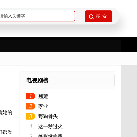
电视剧榜
1
翘楚
2
家业
着她的
3
野狗骨头
4
这一秒过火
们都没
5
烽影燃梅香