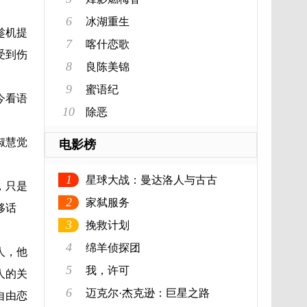
6
冰湖重生
趁机提
7
喀什恋歌
受到伤
8
良陈美锦
9
蜜语纪
今看语
10
除恶
淑慧觉
电影榜
1
星球大战：曼达洛人与古古
，只是
2
家弑服务
移话
3
挽救计划
4
绵羊侦探团
人，他
5
我，许可
人的关
6
迈克尔·杰克逊：巨星之路
自由恋