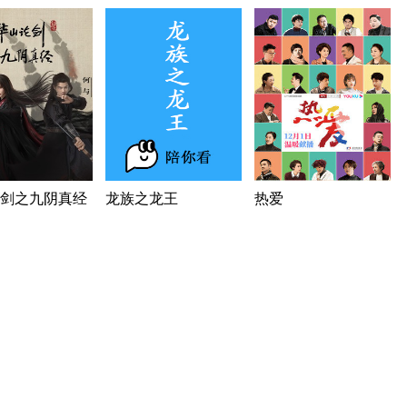
剑之九阴真经
龙族之龙王
热爱