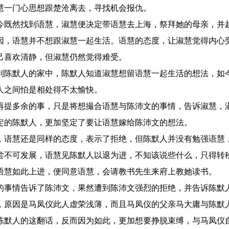
慧一门心思想跟楚沧离去，寻找机会报仇。
今既然找到语慧，淑慧便决定带语慧去上海，祭拜她的母亲，并
因，语慧并不想跟淑慧一起生活。语慧的态度，让淑慧觉得内心
己喜欢清静，但淑慧仍然觉得难受。
到陈默人的家中，陈默人知道淑慧想留语慧一起生活的想法，如
人之间怕是相处得不太愉快。
再提多余的事，只是将想撮合语慧与陈沛文的事情，告诉淑慧，
定的陈默人，更加坚定了要让语慧嫁给陈沛文的想法。
，语慧还是同样的态度，表示了拒绝，但陈默人并没有勉强语慧
尝不可发展，语慧见陈默人以退为进，不知该说些什么，只得转
语慧如此上进，便同意语慧，会请教书先生来府上教她读书。
的事情告诉了陈沛文，果然遭到陈沛文强烈的拒绝，并告诉陈默
，原因是马凤仪此人虚荣浅薄，而且马凤仪的父亲马大庸与陈默
陈默人的这翻话，反而因为如此，更加想要挣脱束缚，与马凤仪