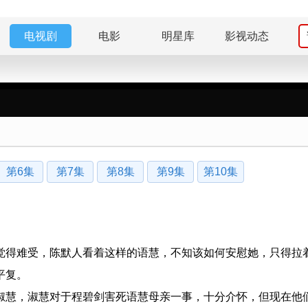
电视剧
电影
明星库
影视动态
第6集
第7集
第8集
第9集
第10集
觉得难受，陈默人看着这样的语慧，不知该如何安慰她，只得拉
平复。
淑慧，淑慧对于程碧剑害死语慧母亲一事，十分介怀，但现在他