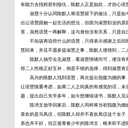
有能力去找程碧剑报仇，陈默人正是如此，才担心语
淑慧十分认同陈默人将语慧留下的做法，只是如
出让语慧跟她一起生活的想法，但因为淑慧职业的原
害，虽然语慧一再解释，这与身份没有关系，只是自
不知该再说些什么的语慧，只得表示感谢之后回
慧回来，并且不愿多提淑慧之事，陈默人便猜到，二
陈默人抽空去见淑慧，看淑慧情绪尚可，便没有
得二人性格正好互补，倒是不错的选择，得到淑慧肯
高兴的陈默人找到语慧，再次提出指腹为婚的事
让语慧慎重考虑，如果二人之间真的有感觉的话，未
题，提出自己失学多年，如今想继续读书，陈默人见
陈沛文放学回家后，陈默人同样将当初指腹为婚
喜欢的是马凤仪，但陈默人却并不喜欢凤仪这个女子
系也并不好，但正值青春少年的陈沛文，根本听不进