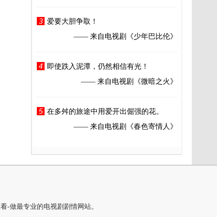
3
爱要大胆争取！
—— 来自电视剧
《少年巴比伦》
4
即使跌入泥潭，仍然相信有光！
—— 来自电视剧
《微暗之火》
5
在多舛的旅途中用爱开出倔强的花。
—— 来自电视剧
《春色寄情人》
你看-做最专业的电视剧剧情网站。