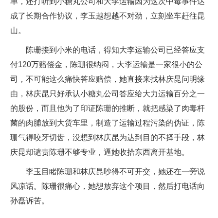
单，还打听到小糖丸公司和大李运输因为这次中毒事件达
成了长期合作协议，李玉越想越不对劲，立刻坐车赶往昆
山。
陈珊接到小米的电话，得知大李运输公司已经答应支
付120万赔偿金，陈珊很纳闷，大李运输是一家很小的公
司，不可能这么痛快答应赔偿，她直接来找林庆昆问明缘
由，林庆昆只好承认小糖丸公司答应给大力运输百分之一
的股份，而且他为了印证陈珊的推断，就把感染了肉毒杆
菌的肉脯放到大货车里，制造了运输过程污染的伪证，陈
珊气得咬牙切齿，没想到林庆昆为达到目的不择手段，林
庆昆却谴责陈珊不够专业，逼她收拾东西离开基地。
李玉目睹陈珊和林庆昆吵得不可开交，她还在一旁说
风凉话。陈珊很痛心，她想放弃这个项目，然后打电话向
孙磊诉苦。