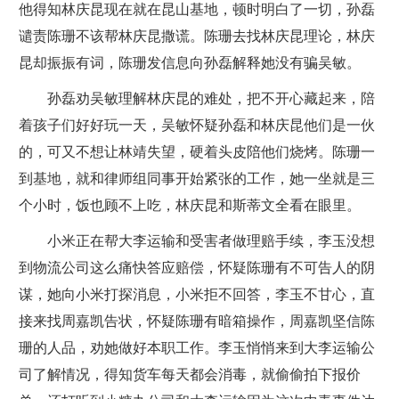
他得知林庆昆现在就在昆山基地，顿时明白了一切，孙磊
谴责陈珊不该帮林庆昆撒谎。陈珊去找林庆昆理论，林庆
昆却振振有词，陈珊发信息向孙磊解释她没有骗吴敏。
孙磊劝吴敏理解林庆昆的难处，把不开心藏起来，陪
着孩子们好好玩一天，吴敏怀疑孙磊和林庆昆他们是一伙
的，可又不想让林靖失望，硬着头皮陪他们烧烤。陈珊一
到基地，就和律师组同事开始紧张的工作，她一坐就是三
个小时，饭也顾不上吃，林庆昆和斯蒂文全看在眼里。
小米正在帮大李运输和受害者做理赔手续，李玉没想
到物流公司这么痛快答应赔偿，怀疑陈珊有不可告人的阴
谋，她向小米打探消息，小米拒不回答，李玉不甘心，直
接来找周嘉凯告状，怀疑陈珊有暗箱操作，周嘉凯坚信陈
珊的人品，劝她做好本职工作。李玉悄悄来到大李运输公
司了解情况，得知货车每天都会消毒，就偷偷拍下报价