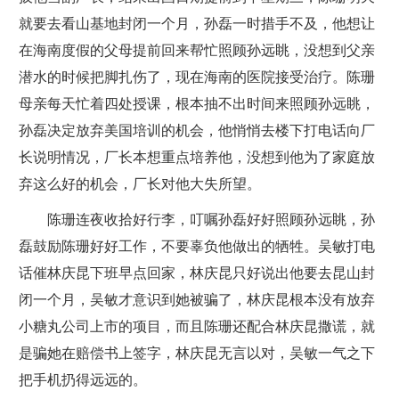
就要去看山基地封闭一个月，孙磊一时措手不及，他想让
在海南度假的父母提前回来帮忙照顾孙远眺，没想到父亲
潜水的时候把脚扎伤了，现在海南的医院接受治疗。陈珊
母亲每天忙着四处授课，根本抽不出时间来照顾孙远眺，
孙磊决定放弃美国培训的机会，他悄悄去楼下打电话向厂
长说明情况，厂长本想重点培养他，没想到他为了家庭放
弃这么好的机会，厂长对他大失所望。
陈珊连夜收拾好行李，叮嘱孙磊好好照顾孙远眺，孙
磊鼓励陈珊好好工作，不要辜负他做出的牺牲。吴敏打电
话催林庆昆下班早点回家，林庆昆只好说出他要去昆山封
闭一个月，吴敏才意识到她被骗了，林庆昆根本没有放弃
小糖丸公司上市的项目，而且陈珊还配合林庆昆撒谎，就
是骗她在赔偿书上签字，林庆昆无言以对，吴敏一气之下
把手机扔得远远的。