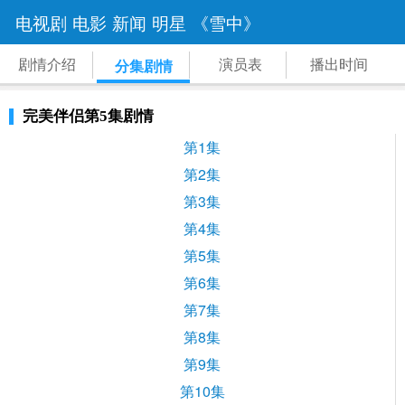
电视剧
电影
新闻
明星
《雪中》
剧情介绍
演员表
播出时间
分集剧情
完美伴侣第5集剧情
第1集
第2集
第3集
第4集
第5集
第6集
第7集
第8集
第9集
第10集