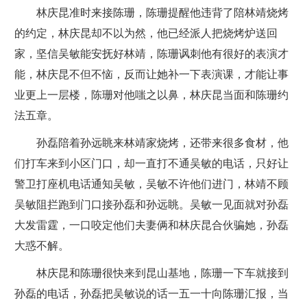
林庆昆准时来接陈珊，陈珊提醒他违背了陪林靖烧烤
的约定，林庆昆却不以为然，他已经派人把烧烤炉送回
家，坚信吴敏能安抚好林靖，陈珊讽刺他有很好的表演才
能，林庆昆不但不恼，反而让她补一下表演课，才能让事
业更上一层楼，陈珊对他嗤之以鼻，林庆昆当面和陈珊约
法五章。
孙磊陪着孙远眺来林靖家烧烤，还带来很多食材，他
们打车来到小区门口，却一直打不通吴敏的电话，只好让
警卫打座机电话通知吴敏，吴敏不许他们进门，林靖不顾
吴敏阻拦跑到门口接孙磊和孙远眺。吴敏一见面就对孙磊
大发雷霆，一口咬定他们夫妻俩和林庆昆合伙骗她，孙磊
大惑不解。
林庆昆和陈珊很快来到昆山基地，陈珊一下车就接到
孙磊的电话，孙磊把吴敏说的话一五一十向陈珊汇报，当