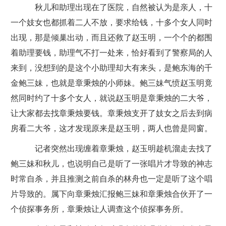
秋儿和助理出现在了医院，自然被认为是亲人，十
一个妓女也都抓着二人不放，要求给钱，十多个女人同时
出现，那是倾巢出动，而且还救了赵玉明，一个个的都围
着助理要钱，助理气不打一处来，恰好看到了警察局的人
来到，没想到的是这个小助理却大有来头，是鲍东海的千
金鲍三妹，也就是章秉烛的小师妹。鲍三妹气愤赵玉明竟
然同时约了十多个女人，就说赵玉明是章秉烛的二大爷，
让大家都去找章秉烛要钱。章秉烛支开了妓女之后去到病
房看二大爷，这才发现原来是赵玉明，两人也曾是同窗。
记者突然出现缠着章秉烛，赵玉明趁机溜走去找了
鲍三妹和秋儿，也说明自己是听了一张唱片才导致的神志
时常自杀，并且推测之前自杀的林舟也一定是听了这个唱
片导致的。属下向章秉烛汇报鲍三妹和章秉烛合伙开了一
个侦探事务所，章秉烛让人调查这个侦探事务所。