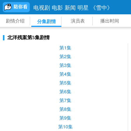
电视剧
电影
新闻
明星
《雪中》
剧情介绍
演员表
播出时间
分集剧情
北洋残案第5集剧情
第1集
第2集
第3集
第4集
第5集
第6集
第7集
第8集
第9集
第10集