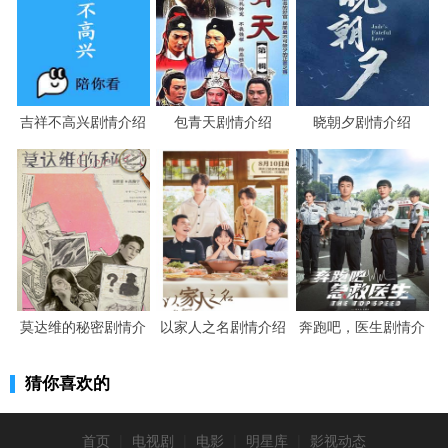
吉祥不高兴剧情介绍
包青天剧情介绍
晓朝夕剧情介绍
莫达维的秘密剧情介
以家人之名剧情介绍
奔跑吧，医生剧情介
绍
绍
猜你喜欢的
首页
|
电视剧
|
电影
|
明星库
|
影视动态