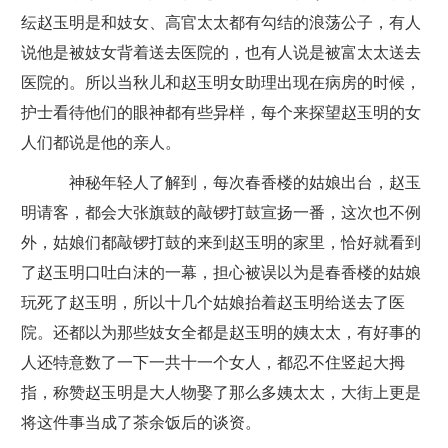
纭赵玉明是和妓女、高官太太都有勾结的浪荡公子，有人
说他是被妓女背着送去医院的，也有人说是被富太太送去
医院的。所以当秋儿和赵玉明女助理出现在病房的时候，
护士看待他们的眼神都有些异样，每个来探望赵玉明的女
人们都说是他的亲人。
神秘年轻人了解到，每次春香楼的姑娘出台，赵玉
明请客，都会大张旗鼓的敲锣打鼓宣扬一番，这次也不例
外，姑娘们都敲锣打鼓的来到赵玉明的家里，恰好就看到
了赵玉明口吐白沫的一幕，担心被误以为是春香楼的姑娘
玩死了赵玉明，所以十几个姑娘抬着赵玉明给送去了医
院。还都以为那些妓女全都是赵玉明的姨太太，有好事的
人还特意数了一下一共十一个女人，都忍不住竖起大拇
指，称赞赵玉明是大人物娶了那么多姨太太，大街上更是
将这件事当成了茶余饭后的谈资。