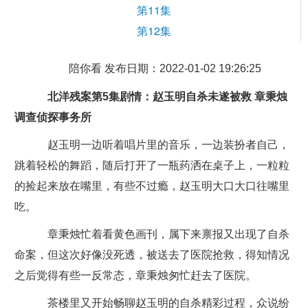
第11集
第12集
陪你看 发布日期：2022-01-02 19:26:25
北洋残案第5集剧情：赵玉明自杀未遂被救 章秉烛
调查侦探事务所
赵玉明一边听着唱片里的音乐，一边装扮者自己，
跳着轻松的舞蹈，随后打开了一瓶药洒在桌子上，一粒粒
的捡起来放在嘴里，有些不过瘾，赵玉明大口大口往嘴里
吃。
章秉烛忙着看黄色画刊，属下来禀报又出现了自杀
命案，但这次好像没死透，被送去了医院抢救，得知情况
之后觉得有些一反常态，章秉烛匆忙赶去了医院。
茶楼里又开始畅聊赵玉明的自杀精彩过程，众说纷