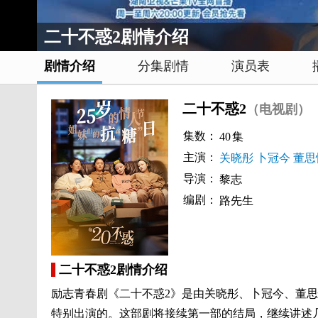
二十不惑2剧情介绍
剧情介绍
分集剧情
演员表
二十不惑2
（电视剧）
集数：
40
集
主演：
关晓彤
卜冠今
董思
导演：
黎志
编剧：
路先生
二十不惑2剧情介绍
励志青春剧《二十不惑2》是由关晓彤、卜冠今、董
特别出演的。这部剧将接续第一部的结局，继续讲述