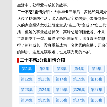
生活中，获得爱与成长的故事。
二十不惑2剧情
介绍：大学毕业三年后，罗艳经妈妈介
厌倦了枯燥的生活；出入高档写字楼的姜小果看似是
来的家庭经济危机让段家宝从“富二代”变成了“负二
播，但她的事业起起伏伏，高峰总是伴随低谷。小果、
了新朋友丁一煊。最终罗艳出国留学，追寻漫画梦想
得了新的成长；梁爽重新成为一名优秀的主播，开启
的脚步。这是充满艰难，也充满光明的25岁。
二十不惑2分集剧情介绍
第1集
第2集
第3集
第4集
第5集
第12集
第13集
第14集
第15集
第16集
第23集
第24集
第25集
第26集
第27集
第34集
第35集
第36集
第37集
第38集