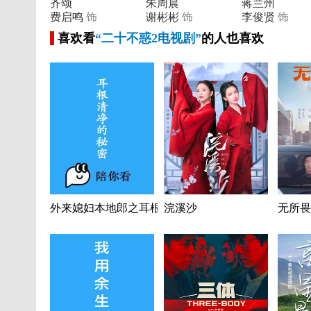
齐颂
朱周晨
蒋兰州
费启鸣
饰
谢彬彬
饰
李俊贤
饰
喜欢看
“二十不惑2电视剧”
的人也喜欢
外来媳妇本地郎之耳根清净的秘密
浣溪沙
无所畏