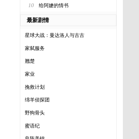
10
给阿嬷的情书
最新剧情
星球大战：曼达洛人与古古
家弑服务
翘楚
家业
挽救计划
绵羊侦探团
野狗骨头
蜜语纪
良陈美锦