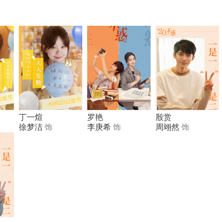
丁一煊
罗艳
殷赏
徐梦洁
饰
李庚希
饰
周翊然
饰