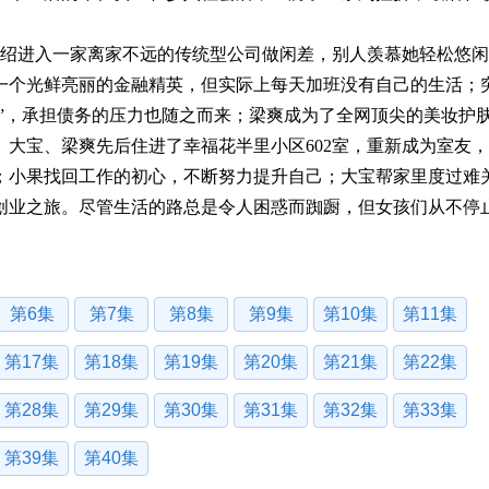
绍进入一家离家不远的传统型公司做闲差，别人羡慕她轻松悠闲
一个光鲜亮丽的金融精英，但实际上每天加班没有自己的生活；
代”，承担债务的压力也随之而来；梁爽成为了全网顶尖的美妆护
大宝、梁爽先后住进了幸福花半里小区602室，重新成为室友
；小果找回工作的初心，不断努力提升自己；大宝帮家里度过难
创业之旅。尽管生活的路总是令人困惑而踟蹰，但女孩们从不停
第6集
第7集
第8集
第9集
第10集
第11集
第17集
第18集
第19集
第20集
第21集
第22集
第28集
第29集
第30集
第31集
第32集
第33集
第39集
第40集