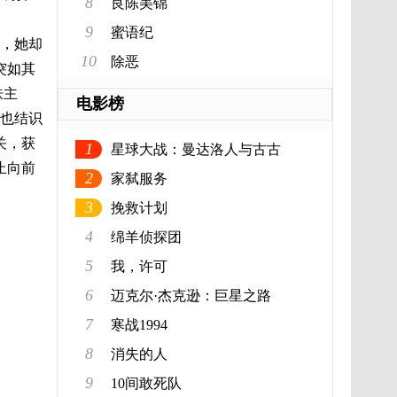
8
良陈美锦
9
蜜语纪
，她却
10
除恶
突如其
肤主
电影榜
，也结识
关，获
1
星球大战：曼达洛人与古古
止向前
2
家弑服务
3
挽救计划
4
绵羊侦探团
5
我，许可
6
迈克尔·杰克逊：巨星之路
7
寒战1994
8
消失的人
9
10间敢死队