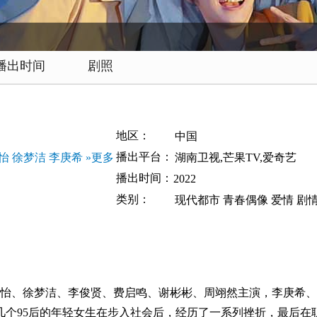
播出时间
剧照
地区：
中国
播出平台：
怡
徐梦洁
李庚希
»更多
湖南卫视,芒果TV,爱奇艺
播出时间：
2022
类别：
现代都市
青春偶像
爱情
剧
思怡、徐梦洁、李俊贤、费启鸣、谢彬彬、周翊然主演，李庚希
几个95后的年轻女生在步入社会后，经历了一系列挫折，最后在