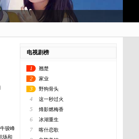
电视剧榜
1
翘楚
2
家业
情
3
野狗骨头
4
这一秒过火
5
烽影燃梅香
6
冰湖重生
、牛骏峰
7
喀什恋歌
职场和