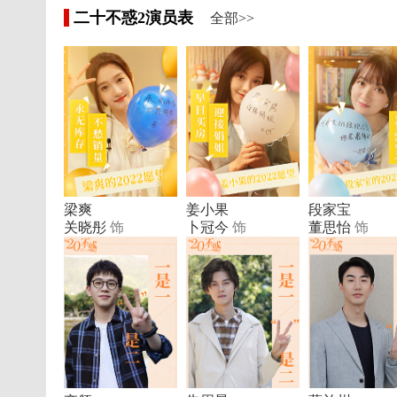
二十不惑2演员表
全部>>
梁爽
姜小果
段家宝
关晓彤
饰
卜冠今
饰
董思怡
饰