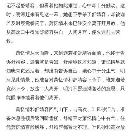
记不起舒靖容，但看着她如此难过，心中却十分触动。这
时，明河赶来看见这一幕，她想下手杀了舒靖容，却被迦
若及时察觉躲闪了。萧忆情本来已经安全离开拜月教，他
从高欢口中得知舒靖容独自一人闯月宫，便火速前去营
救。
萧忆情从天而降，来到迦若和舒靖容面前，他终于告
诉舒靖容，迦若就是青岚。舒靖容这才知道，萧忆情早就
知晓青岚还活着，却没有告诉自己，她心中十分生气。明
河见此情景，她准备对萧忆情和舒靖容下杀手，谁知迦若
竟然下令，放这二人离开，明河不愿违拗迦若的意思，只
能眼睁睁地看着他们离开。
萧忆情和舒靖容回到山下，与高欢、叶风砂汇合，准
备休息整顿后返回听雪楼，舒靖容对萧忆情心中有气，任
凭萧忆情百般解释，舒靖容都置之不理。叶风砂和高欢放