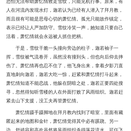
恐怕无法帮助萧忆情救走雪纹，只能见机行事。原来，有
人在河流内发现水灯，迦若认为已经有人潜入了拜月教，
而且很有可能是思母心切的萧忆情。孤光只能故作镇定，
表示已经让人严加防守。雪纹冷笑一声，她知道只要自己
活着，萧忆情就会永远被人抓住把柄。
于是，雪纹干脆一头撞向旁边的柱子，迦若袖子一
挥，雪纹被气流卷开，虽然没有撞到头，但也向后仰去摔
伤了。萧忆情再也忍不住了，他飞身出来，拿着夕影刀直
直地刺向迦若，迦若大吃一惊，赶紧和萧忆情打斗起来，
萧忆情知道不能恋战，他躲在阴暗之处，迦若正要四处搜
寻，忽然得知听雪楼的人在外面打败了风雨组织。迦若赶
紧去山下支援，没工夫再管萧忆情。
萧忆情蹑手蹑脚地在拜月教内找到了暗室，里面有藏
匿起来的地图和金针，萧忆情觉得其中必有蹊跷。另一
边，舒靖容和高欢虽然将风雨组织杀得落花流水，可任飞