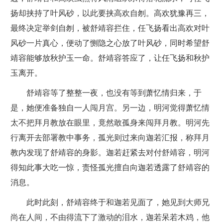
扬却挟持了叶风砂，以此要挟高欢自刎。高欢犹豫再三，
最终决定举剑自刎，被舒靖容拦住，任飞扬看出高欢对叶
风砂一片真心，便动了恻隐之心放了叶风砂，同时希望舒
靖容能够放秋护玉一命。舒靖容答应了，让任飞扬和秋护
玉离开。
舒靖容等了整整一夜，也没有等到萧忆情归来，于
是，她便准备独自一人闯月宫。另一边，明河觉得萧忆情
太不把拜月教放在眼里，竟然敢孤身来闯拜月教。明河先
行离开去部署教中事务，孤光则过来向迦若汇报，称拜月
教内发现了舒靖容的身影。迦若赶紧去对付舒靖容，明河
得知此事大吃一惊，责怪孤光擅自向迦若透露了舒靖容的
消息。
此时此刻，舒靖容终于和迦若见面了，她见到大师兄
尚在人间，不由得流下了激动的泪水，迦若呆若木鸡，他