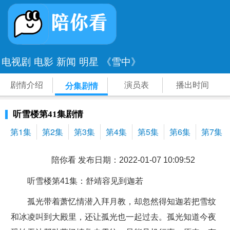
电视剧
电影
新闻
明星
《雪中》
剧情介绍
演员表
播出时间
分集剧情
听雪楼第41集剧情
第1集
第2集
第3集
第4集
第5集
第6集
第7集
陪你看 发布日期：2022-01-07 10:09:52
听雪楼第41集：舒靖容见到迦若
孤光带着萧忆情潜入拜月教，却忽然得知迦若把雪纹
和冰凌叫到大殿里，还让孤光也一起过去。孤光知道今夜