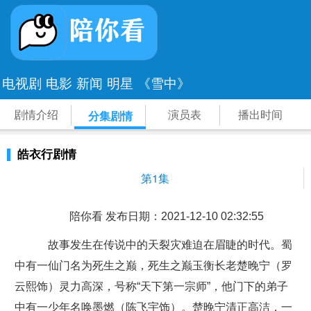
电视剧
电影
新闻
明星
《雪中》
剧情介绍
演员表
播出时间
分集剧情
皓衣行剧情
第1集
陪你看 发布日期：2021-12-10 02:32:55
故事发生在传说中的天裂灾难迫在眉睫的时代。蜀
中有一仙门名为死生之巅，死生之巅玉衡长老楚晚宁（罗
云熙饰）灵力高深，号称“天下第一宗师”，他门下的弟子
中有一少年名唤墨燃（陈飞宇饰）。楚晚宁清正高洁，一