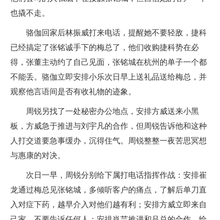
也撬不走。
骆伽回家后林振威打来电话，提醒她不要轻敌，捷科
已经搞定了张铭诚手下的梅总了，他们收购捷科势在必
得，张董主动约了自己见面，张铭城在杭州的单子一个都
不能丢。骆伽立即安排小乐次日早上送礼品送给梅总，并
观察他言语间是否有收礼物的迹象。
周锐另找了一处秘密办公地点，安排方威送来小黑
板，方威急于推进与刘宇凡的合作，但周锐告诉他和这种
人打交道要急事缓办，沉得住气。周锐整整一夜苦思冥想
与惠康的对决。
次日一早，周锐分别给下属打电话指挥作战：安排崔
龙通过梅总见张铭城，多倾听客户的痛点，了解后单刀直
入对症下药，越早介入对他们越有利；安排方威立即来自
己家，不要告诉任何人；安排肖芸推进和吕总的合作，给