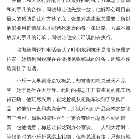
王亦楠，和大家打好配合争取最好的时机，方威急于促成
和刘宇凡的合作，周锐却让他先放一放，他解释公司目前
最大的威胁是让对方抄了底，张董对惠康至关重要，所以
他们要用群狼战术才能赌死惠康的每一条出路。方威不愿
放弃刘宇凡的订单，周锐让他按自己说的去执行。
骆伽给周锐打电话确认了叶朝东到杭州是接替杨露的
位置，她猜到周锐现在在做接见张铭城的准备，周锐不便
透露挂了电话。
小乐一大早到漫途找梅总，却被告知梅总当天不见
客，她于是坐在大厅等。此时的梅总正开着崔龙的跑车玩
得正嗨，他玩尽兴后，崔龙趁机从租跑车谈到了采购产
品，称他们一直和惠康合作，所以对他们产品架构的缺陷
有了包容，如果和捷科合作一定会带给他意想不到的惊
喜，包他满意，梅总让崔龙到办公室谈。二人到大厅时，
等候多时的小乐赶紧递上礼物，但梅总没有接，只敷衍地