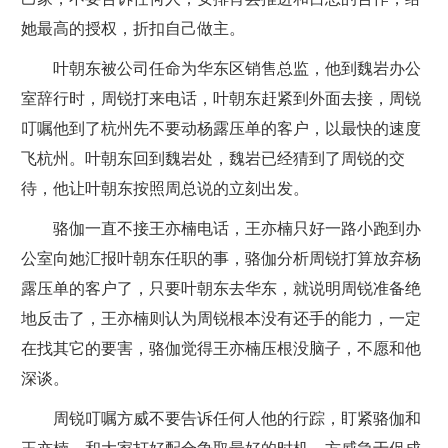
她最高的授权，折扣自己做主。
叶朝东被公司任命为华东区销售总监，他到魏岩办公
室辞行时，周锐打来电话，叶朝东赶紧到外面去接，周锐
叮嘱他到了杭州先不要动杨露压单的客户，以最快的速度
飞杭州。叶朝东回到魏岩处，魏岩已经猜到了周锐的交
待，他让叶朝东按照周总说的立刻出发。
骆伽一直不接王亦楠电话，王亦楠只好一路小跑到办
公室向她汇报叶朝东任职的事，骆伽分析周锐打算放弃杨
露压单的客户了，只要叶朝东去华东，就说明周锐准备绝
地反击了，王亦楠则认为周锐根本没有还手的能力，一定
在找其它的要害，骆伽觉得王亦楠压根没脑子，不愿和他
深谈。
周锐叮嘱方威不要告诉任何人他的行踪，盯紧骆伽和