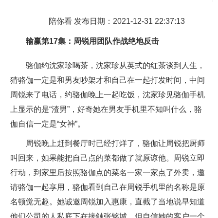
陪你看 发布日期：2021-12-31 22:37:13
输赢
第17集：周锐用团队作战绝地反击
骆伽约沈家珍喝茶，沈家珍从英式的红茶谈到人生，
猜骆伽一定是和男友吵架才和自己在一起打发时间，中间
周锐来了电话，约骆伽晚上一起吃饭，沈家珍见骆伽手机
上显示的是“渣男”，好奇她在男友手机里不知叫什么，骆
伽自信一定是“女神”。
周锐晚上赶到餐厅时已经打烊了，骆伽让周锐把厨师
叫回来，如果能把自己点的菜都做了就原谅他。周锐立即
行动，到家里后按照骆伽点的菜名一家一家点了外卖，邀
请骆伽一起享用，骆伽看到自己在周锐手机里的名称是原
名顿觉无趣。她诚邀周锐加入惠康，直截了当地说早知道
他们公司的人私底下在接触张铭城，但自信她的客户一个