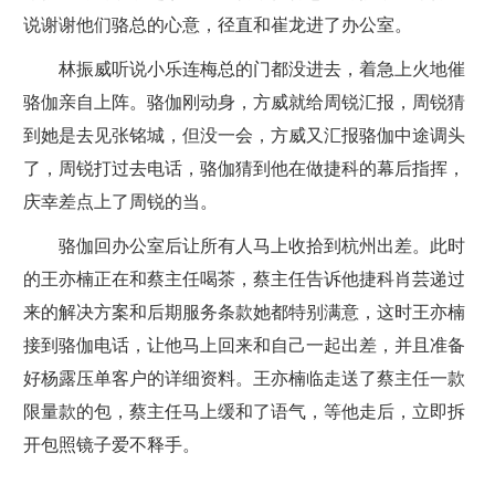
说谢谢他们骆总的心意，径直和崔龙进了办公室。
林振威听说小乐连梅总的门都没进去，着急上火地催
骆伽亲自上阵。骆伽刚动身，方威就给周锐汇报，周锐猜
到她是去见张铭城，但没一会，方威又汇报骆伽中途调头
了，周锐打过去电话，骆伽猜到他在做捷科的幕后指挥，
庆幸差点上了周锐的当。
骆伽回办公室后让所有人马上收拾到杭州出差。此时
的王亦楠正在和蔡主任喝茶，蔡主任告诉他捷科肖芸递过
来的解决方案和后期服务条款她都特别满意，这时王亦楠
接到骆伽电话，让他马上回来和自己一起出差，并且准备
好杨露压单客户的详细资料。王亦楠临走送了蔡主任一款
限量款的包，蔡主任马上缓和了语气，等他走后，立即拆
开包照镜子爱不释手。