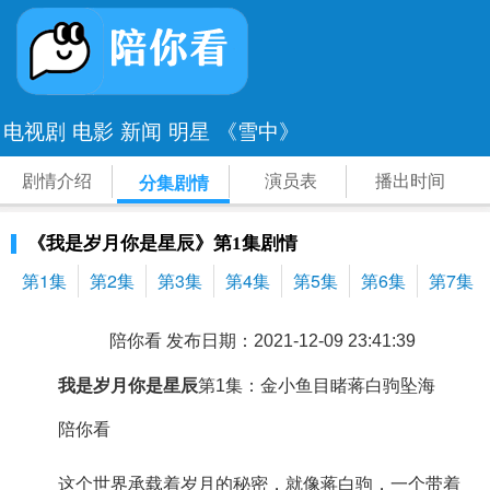
电视剧
电影
新闻
明星
《雪中》
剧情介绍
演员表
播出时间
分集剧情
《我是岁月你是星辰》第1集剧情
第1集
第2集
第3集
第4集
第5集
第6集
第7集
陪你看 发布日期：2021-12-09 23:41:39
我是岁月你是星辰
第1集：金小鱼目睹蒋白驹坠海
陪你看
这个世界承载着岁月的秘密，就像蒋白驹，一个带着