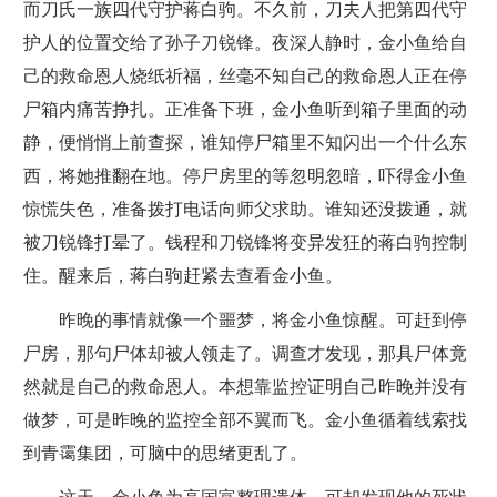
而刀氏一族四代守护蒋白驹。不久前，刀夫人把第四代守
护人的位置交给了孙子刀锐锋。夜深人静时，金小鱼给自
己的救命恩人烧纸祈福，丝毫不知自己的救命恩人正在停
尸箱内痛苦挣扎。正准备下班，金小鱼听到箱子里面的动
静，便悄悄上前查探，谁知停尸箱里不知闪出一个什么东
西，将她推翻在地。停尸房里的等忽明忽暗，吓得金小鱼
惊慌失色，准备拨打电话向师父求助。谁知还没拨通，就
被刀锐锋打晕了。钱程和刀锐锋将变异发狂的蒋白驹控制
住。醒来后，蒋白驹赶紧去查看金小鱼。
昨晚的事情就像一个噩梦，将金小鱼惊醒。可赶到停
尸房，那句尸体却被人领走了。调查才发现，那具尸体竟
然就是自己的救命恩人。本想靠监控证明自己昨晚并没有
做梦，可是昨晚的监控全部不翼而飞。金小鱼循着线索找
到青霭集团，可脑中的思绪更乱了。