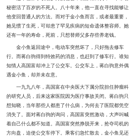
秘密活了百岁的不死人。八十年来，他一直在寻找能够让
他变回普通人的方法。而对于金小鱼而言，或者最重要，
她见惯了生死，可却患了罕见疾病的短命遗体整容师。她
还有一年的寿命，死前，只想替师父多存些养老钱。
金小鱼返回途中，电动车突然坏了，只好拖去修车
行。而蒋白驹得到特效药的消息，也赶到了修车行。谁知
知情人高国富却冲上了公交车。公交车上，蒋白驹意外偶
遇金小鱼，却并未在意。
一九九八年，高国富在中央医大下属分院担任肿瘤科
的研究人员，后来这家医院因为医疗事故关闭。蒋白驹只
想知晓，当年那些人都患了什么病，为何去了医院都凭空
消失了。面对蒋白驹的询问，高国富突然激动，大声叫喊
着自己什么都不知道。高国富突然挣脱开来，抢夺司机的
方向盘，迫使公交车停下。乘客们急忙散去，金小鱼见还