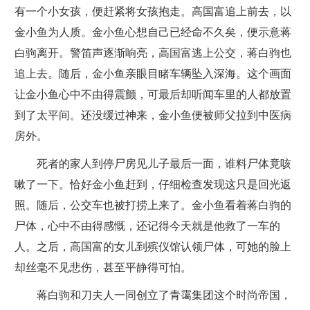
有一个小女孩，便赶紧将女孩抱走。高国富追上前去，以
金小鱼为人质。金小鱼心想自己已经命不久矣，便示意蒋
白驹离开。警笛声逐渐响亮，高国富逃上公交，蒋白驹也
追上去。随后，金小鱼亲眼目睹车辆坠入深海。这个画面
让金小鱼心中不由得震颤，可最后却听闻车里的人都放置
到了太平间。还没缓过神来，金小鱼便被师父拉到中医病
房外。
死者的家人到停尸房见儿子最后一面，谁料尸体竟咳
嗽了一下。恰好金小鱼赶到，仔细检查发现这只是回光返
照。随后，公交车也被打捞上来了。金小鱼看着蒋白驹的
尸体，心中不由得感慨，还记得今天就是他救了一车的
人。之后，高国富的女儿到殡仪馆认领尸体，可她的脸上
却丝毫不见悲伤，甚至平静得可怕。
蒋白驹和刀夫人一同创立了青霭集团这个时尚帝国，