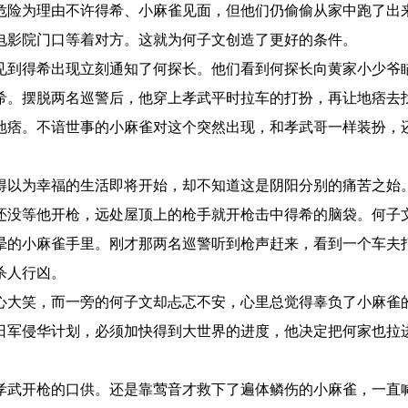
危险为理由不许得希、小麻雀见面，但他们仍偷偷从家中跑了出
电影院门口等着对方。这就为何子文创造了更好的条件。
见到得希出现立刻通知了何探长。他们看到何探长向黄家小少爷
希。摆脱两名巡警后，他穿上孝武平时拉车的打扮，再让地痞去
地痞。不谙世事的小麻雀对这个突然出现，和孝武哥一样装扮，
得以为幸福的生活即将开始，却不知道这是阴阳分别的痛苦之始
还没等他开枪，远处屋顶上的枪手就开枪击中得希的脑袋。何子
晕的小麻雀手里。刚才那两名巡警听到枪声赶来，看到一个车夫
杀人行凶。
心大笑，而一旁的何子文却忐忑不安，心里总觉得辜负了小麻雀
日军侵华计划，必须加快得到大世界的进度，他决定把何家也拉
孝武开枪的口供。还是靠莺音才救下了遍体鳞伤的小麻雀，一直