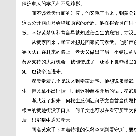
保护家人的孝天却不见踪影。
而不该孝天出面的时候，他又跳了出来，到黄公
这么公开露面只会增加两家的矛盾。他在得希灵前讲
拨。幸好黄楚衡和莺音早就知道任金生的底细，才没
从黄家回来，孝天才想起回家问问孝武。他那声
宪兵队正在赶来的路上，孝天又做出了另一个错误的
黄家支持的大好机会，被他错过了，还落下畏罪潜逃
犯，也被牵连进来。
孝天带着几个兄妹来到秦家老宅。他想说服孝武
生，但又拿不出证据。听到这种自相矛盾的话，孝武
孝武躲了起来，何根生反倒让何子文自首当街殴
根生的黄楚衡没了口实，何子文也可以在看守所里为
后，只能暗中通知孝天。
两名黄家手下拿着特批的保释令来到看守所，要