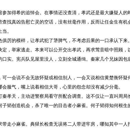
馆参加得希的追悼会。在事情还没查清，孝武还是最大嫌疑人的
些查找真凶告慰亡灵的空话，没有丝毫作用，反而让任金生有机
上当。
色俱厉的模样，让孝武犯了犟脾气，不考虑后果的一口承认下来
决定，举家逃走。本来可以公开交出孝武，再求莺音暗中照顾，
的口实。宪兵队见屋里没人，立刻全城通缉。秦家几个兄妹因包
，可一会说不会无故怀疑或相信别人，一会又说相信黄楚衡怀疑
哪会服气，嘴上说着相信大哥，心里的怨念却没有减少分毫。
打秦孝天，主动进警察局看守所配合调查。这不仅让一直叫周局
何子韬创造机会，杀了唯一的目击者小麻雀。何子韬得知何根生
求带走小麻雀。典狱长检查无误将二人带进牢房，哪知其中一人