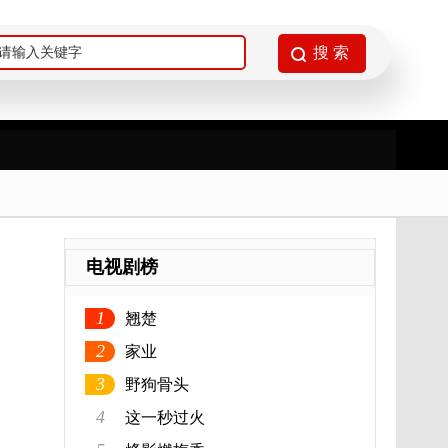
电视剧榜
1
翘楚
2
家业
3
野狗骨头
4
这一秒过火