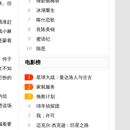
5
烽影燃梅香
来。但
6
冰湖重生
7
喀什恋歌
瞄准赶
8
良陈美锦
找小麻
9
蜜语纪
还蒙着
10
除恶
。何子
电影榜
文不知
1
星球大战：曼达洛人与古古
打扮的
2
家弑服务
3
的信
挽救计划
进这场
4
绵羊侦探团
5
我，许可
喊着要
6
迈克尔·杰克逊：巨星之路