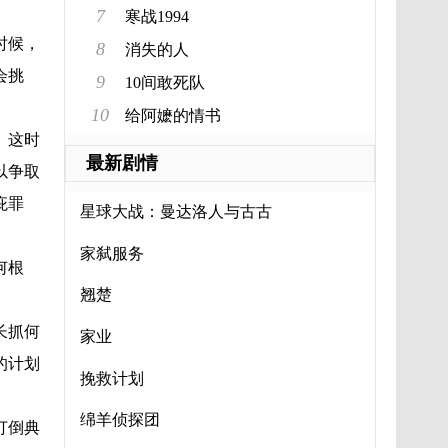
7
寒战1994
时候，
8
消失的人
会挑
9
10间敢死队
10
给阿嬷的情书
。这时
最新剧情
以争取
庇罪
星球大战：曼达洛人与古古
家弑服务
何根
翘楚
长抓何
家业
的计划
挽救计划
绵羊侦探团
打倒典