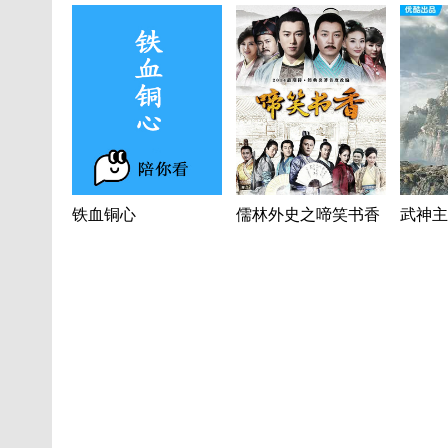
铁血铜心
儒林外史之啼笑书香
武神主