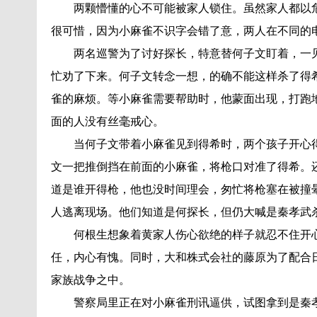
两颗懵懂的心不可能被家人锁住。虽然家人都以
很可惜，因为小麻雀不识字会错了意，两人在不同的
两名巡警为了讨好探长，特意替何子文盯着，一
忙劝了下来。何子文转念一想，的确不能这样杀了得
雀的麻烦。等小麻雀需要帮助时，他蒙面出现，打跑
面的人没有丝毫戒心。
当何子文带着小麻雀见到得希时，两个孩子开心
文一把推倒挡在前面的小麻雀，将枪口对准了得希。
道是谁开得枪，他也没时间理会，匆忙将枪塞在被撞
人逃离现场。他们知道是何探长，但仍大喊是秦孝武
何根生想象着黄家人伤心欲绝的样子就忍不住开
任，内心有愧。同时，大和株式会社的藤原为了配合
家族战争之中。
警察局里正在对小麻雀刑讯逼供，试图拿到是秦