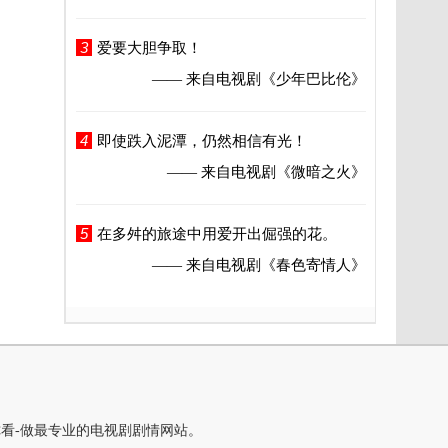
3
爱要大胆争取！
—— 来自电视剧
《少年巴比伦》
4
即使跌入泥潭，仍然相信有光！
—— 来自电视剧
《微暗之火》
5
在多舛的旅途中用爱开出倔强的花。
—— 来自电视剧
《春色寄情人》
你看-做最专业的电视剧剧情网站。