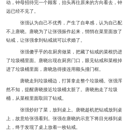
动，钟母招待完一个顾客，抬头再往原来的方向看去，钟
远已经不见了。
张强认为自己不优秀，产生了自卑感，认为自己配
不上唐晓。唐晓为了让张强振作起来，悄悄在菜里面放了
钻戒，让张强拿到钻戒就可以求婚了。
张强傻乎乎的在厨房做菜，把藏了钻戒的菜根扔进
了垃圾桶里面。唐晓出现在厨房门口，眼见钻戒和菜根掉
进了垃圾桶里面，唐晓急得接连用额头撞门框。
唐晓走到垃圾桶边，打算拿走整个垃圾桶。张强浑
然不知，提醒唐晓接近垃圾桶太脏了。唐晓抱走了垃圾
桶，从菜根里面取回了钻戒。
张强炒好了菜，放到桌上。唐晓趁机把钻戒放到桌
上，故意给张强看到。张强在唐晓的示意下将目光移到桌
上，终于发现了桌上放着一枚钻戒。