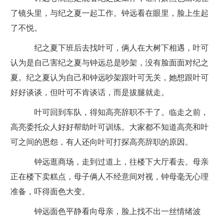
了镜头里，与纪之夏一起工作。钟远看在眼里，脸上生起
了不悦。
纪之夏下班后去找叶可，俩人在大树下相遇，叶可
认为是自己害纪之夏与钟远总是吵架，没有脸面面对纪之
夏。纪之夏认为自己和钟远吵架跟叶可无关，她想跟叶可
好好谈谈，但叶可不肯谈话，而是拔腿就走。
叶可回到车队，得知高亮辞职不干了。临走之前，
高亮委托众人好好帮助叶可训练。大家都不知道高亮和叶
可之间的恩怨，有人还向叶可打探高亮辞职的原因。
钟远逛商场，走到过道上，往楼下大厅看去。母亲
正在楼下卖糕点，母子俩人不经意间对视，钟母毫无心理
准备，吓得面色大变。
钟远面色平静看向母亲，脸上找不出一丝情绪波