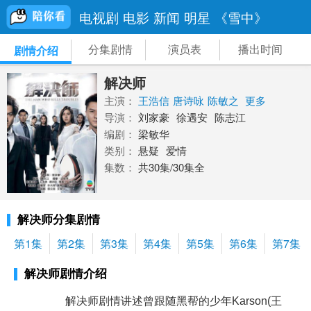
电视剧
电影
新闻
明星
《雪中》
分集剧情
演员表
播出时间
剧情介绍
解决师
主演：
王浩信
唐诗咏
陈敏之
更多
导演：
刘家豪
徐遇安
陈志江
编剧：
梁敏华
类别：
悬疑
爱情
集数：
共30集/30集全
解决师分集剧情
第1集
第2集
第3集
第4集
第5集
第6集
第7集
解决师剧情介绍
解决师剧情讲述曾跟随黑帮的少年Karson(王