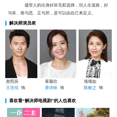
儘管人的出身好坏无权选择，但人生道路，好
与坏、善与恶、正与邪，是可以由自己来定义。
解决师演员表
敖熙辰
蒋颖欣
项颂如
王浩信
饰
唐诗咏
饰
陈敏之
饰
喜欢看
“解决师电视剧”
的人也喜欢