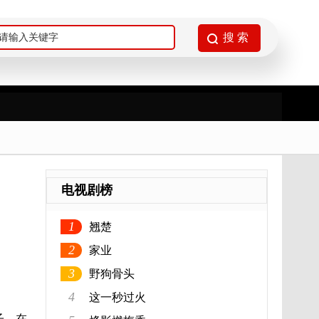
电视剧榜
1
翘楚
2
家业
3
野狗骨头
4
这一秒过火
子，在