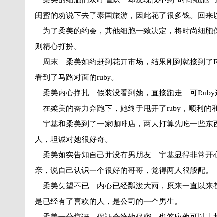
闺蜜的劝说下去了泰国旅游，因此花了很多钱。回来
为了柔美的约会，其他细胞一致决定，将时尚细胞保
则精心打扮。
周末，柔美如约赶到花卉市场，结果刚到就接到了R
看到了马路对面的ruby。
柔美内心挣扎，假装没看到她，直接跑走，可Ruby
在柔美的奋力奔跑下，她终于甩开了ruby，顺利的
宇基和柔美到了一家咖啡店，两人打算先吃一些东西
人，坦诚对她很好奇。
柔美如实告知自己并没有男朋友，宇基显得非常开心
亲，说自己认识一个很好的哥哥，觉得两人很般配。
柔美失望不已，内心已经瓢泼大雨，原来一直以来都
是已经有了喜欢的人，是公司的一个男生。
柔美十分惊讶，保证会给他保密，也答应他可以去相