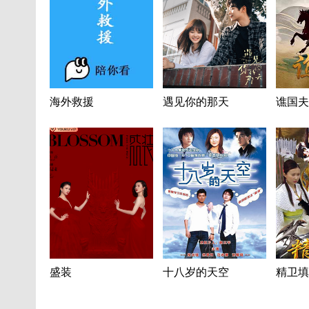
海外救援
遇见你的那天
谯国夫
盛装
十八岁的天空
精卫填