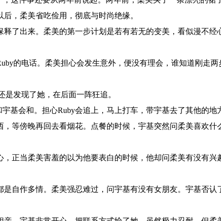
以后，柔美省吃俭用，彻底与时尚绝缘。
释了出来。柔美的第一步计划是若有若无的变美，看似漫不经
uby的电话。柔美担心会发生意外，便没有理会，谁知道刚走两
还是发现了她，在后面一阵狂追。
和宇基会和。担心Ruby会追上，马上打车，带宇基去了其他的地
，等傍晚再回去看烟花。点餐的时候，宇基突然问柔美喜欢什
，正当柔美害羞的以为他要表白的时候，他却问柔美有没有兴
是自作多情。柔美强忍难过，问宇基有没有女朋友。宇基否认
亲。宇基非常开心，把联系方式给了她。虽然极力忍耐，但柔