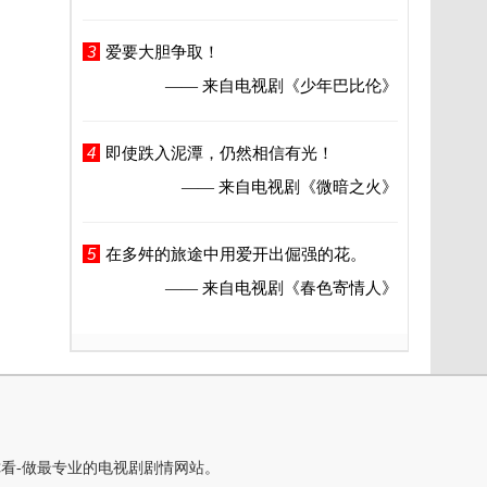
3
爱要大胆争取！
—— 来自电视剧
《少年巴比伦》
4
即使跌入泥潭，仍然相信有光！
—— 来自电视剧
《微暗之火》
5
在多舛的旅途中用爱开出倔强的花。
—— 来自电视剧
《春色寄情人》
你看-做最专业的电视剧剧情网站。