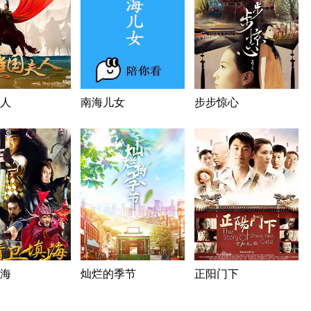
人
南海儿女
步步惊心
海
灿烂的季节
正阳门下