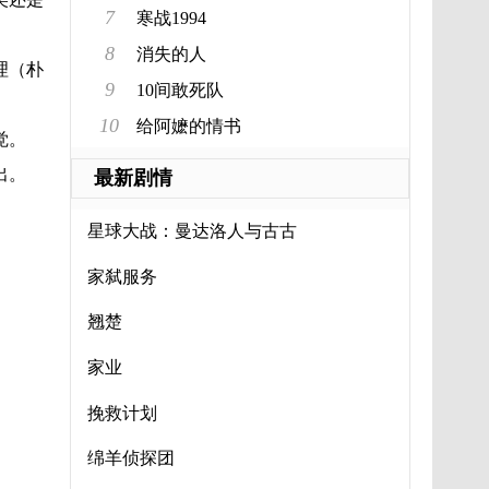
7
寒战1994
8
消失的人
理（朴
9
10间敢死队
10
给阿嬷的情书
觉。
出。
最新剧情
星球大战：曼达洛人与古古
家弑服务
翘楚
家业
挽救计划
绵羊侦探团