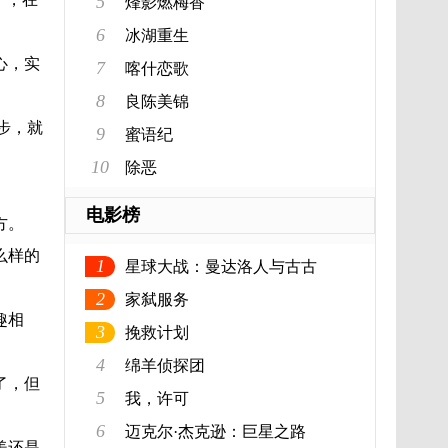
5
烽影燃梅香
6
冰湖重生
心，实
7
喀什恋歌
8
良陈美锦
步，就
9
蜜语纪
10
除恶
电影榜
方。
么样的
1
星球大战：曼达洛人与古古
2
家弑服务
趣相
3
挽救计划
4
绵羊侦探团
了，但
5
我，许可
6
迈克尔·杰克逊：巨星之路
美还是