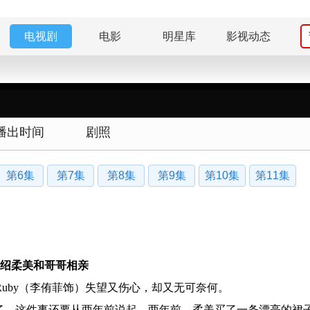
电视剧
电影
明星库
影视动态
播出时间
剧照
第6集
第7集
第8集
第9集
第10集
第11集
介绍柔美和哥哥相亲
uby（李侑菲饰）失望又伤心，却又无可奈何。
了，这件事还要从两年前说起。两年前，柔美买了一条漂亮的裙