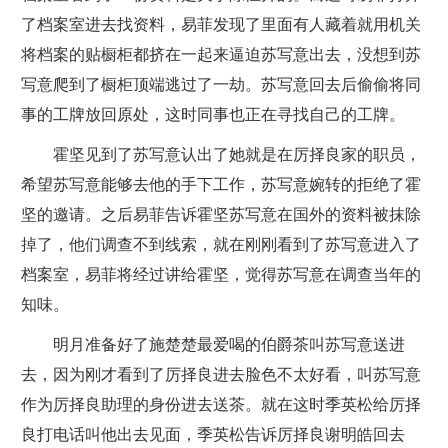
了档案室进去找资料，易菲发现了里面有人藏着就用机关
将档案的贴橱柜都挤在一起来逼迫苏写意出去，没想到苏
写意爬到了橱柜顶端逃过了一劫。苏写意回去后偷偷将同
事的工牌放回原处，这时同事也正在寻找自己的工牌。
霍坚见到了苏写意认出了她就是在厉择良家的职员，
希望苏写意能够去他的手下工作，苏写意婉转的拒绝了霍
坚的邀请。之后易菲告诉霍坚苏写意在国外的资料被抹除
掉了，他们调查不到线索，就在刚刚看到了苏写意进入了
档案室，易菲将经过讲给霍坚，觉得苏写意在调查当年的
知味。
明月准备好了施楚楚最爱喝的伯爵茶叫苏写意送进
去，因为刚才看到了厉择良进去脸色不太好看，叫苏写意
作为厉择良助理的身份进去送茶。就在这时季英松给厉择
良打电话叫他出去见面，季英松告诉厉择良谢明皓回去