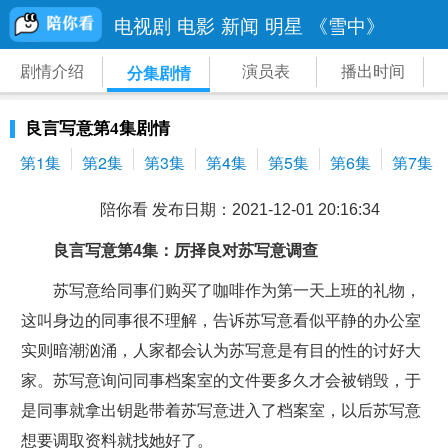
电视剧
电影
新闻
明星
《雪中》
剧情介绍
演员表
播出时间
分集剧情
良言写意第4集剧情
第1集
第2集
第3集
第4集
第5集
第6集
第7集
陪你看 发布日期：2021-12-01 20:16:34
良言写意第4集：厉择良对苏写意调查
苏写意给同事们购买了咖啡作为第一天上班的礼物，
这叫身边的同事很不理解，告诉苏写意看似平静的办公室
实则暗潮汹涌，人家都会认为苏写意是有目的性的讨好大
家。苏写意询问同事档案室的文件要多久才会被销毁，于
是同事就拿出钥匙带着苏写意进入了档案室，以后苏写意
想要调取资料就找她好了。