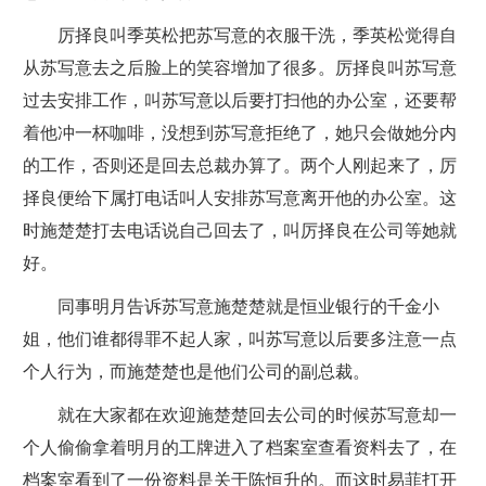
厉择良叫季英松把苏写意的衣服干洗，季英松觉得自
从苏写意去之后脸上的笑容增加了很多。厉择良叫苏写意
过去安排工作，叫苏写意以后要打扫他的办公室，还要帮
着他冲一杯咖啡，没想到苏写意拒绝了，她只会做她分内
的工作，否则还是回去总裁办算了。两个人刚起来了，厉
择良便给下属打电话叫人安排苏写意离开他的办公室。这
时施楚楚打去电话说自己回去了，叫厉择良在公司等她就
好。
同事明月告诉苏写意施楚楚就是恒业银行的千金小
姐，他们谁都得罪不起人家，叫苏写意以后要多注意一点
个人行为，而施楚楚也是他们公司的副总裁。
就在大家都在欢迎施楚楚回去公司的时候苏写意却一
个人偷偷拿着明月的工牌进入了档案室查看资料去了，在
档案室看到了一份资料是关于陈恒升的。而这时易菲打开