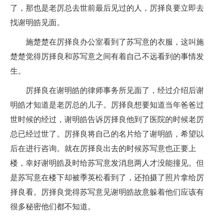
了，那也是老厉总去世前最后见过的人，厉择良要立即去
找谢明皓见面。
施楚楚在厉择良办公室看到了苏写意的衣服，这叫施
楚楚觉得厉择良和苏写意之间有着自己不远看到的事情发
生。
厉择良在谢明皓的律师事务所见面了，经过介绍后谢
明皓才知道是老厉总的儿子。厉择良想要知道当年爸爸过
世时候的经过，谢明皓告诉厉择良他到了医院的时候老厉
总已经过世了。厉择良将自己的名片给了谢明皓，希望以
后在进行咨询。就在厉择良出去的时候苏写意也正要上
楼，幸好谢明皓及时给苏写意发消息两人才没能撞见。但
是苏写意在楼下却被季英松看到了，还拍摄了照片拿给厉
择良看。厉择良觉得苏写意见谢明皓故意躲着他们应该有
很多秘密他们都不知道。