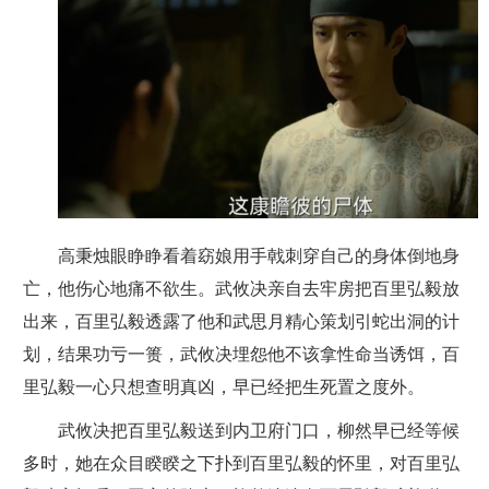
高秉烛眼睁睁看着窈娘用手戟刺穿自己的身体倒地身
亡，他伤心地痛不欲生。武攸决亲自去牢房把百里弘毅放
出来，百里弘毅透露了他和武思月精心策划引蛇出洞的计
划，结果功亏一篑，武攸决埋怨他不该拿性命当诱饵，百
里弘毅一心只想查明真凶，早已经把生死置之度外。
武攸决把百里弘毅送到内卫府门口，柳然早已经等候
多时，她在众目睽睽之下扑到百里弘毅的怀里，对百里弘