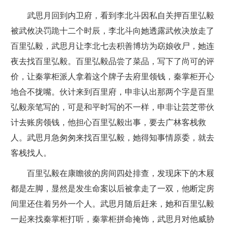
武思月回到内卫府，看到李北斗因私自关押百里弘毅
被武攸决罚跪十二个时辰，李北斗向她透露武攸决放走了
百里弘毅，武思月让李北七去积善博坊为窈娘收尸，她连
夜去找百里弘毅。百里弘毅品尝了菜品，写下了尚可的评
价，让秦掌柜派人拿着这个牌子去府里领钱，秦掌柜开心
地合不拢嘴。伙计来到百里府，申非认出那两个字是百里
弘毅亲笔写的，可是和平时写的不一样，申非让芸芝带伙
计去账房领钱，他担心百里弘毅出事，要去广林客栈救
人。武思月急匆匆来找百里弘毅，她得知事情原委，就去
客栈找人。
百里弘毅在康瞻彼的房间四处排查，发现床下的木屐
都是左脚，显然是发生命案以后被拿走了一双，他断定房
间里还住着另外一个人。武思月随后赶来，她和百里弘毅
一起来找秦掌柜打听，秦掌柜拼命掩饰，武思月对他威胁