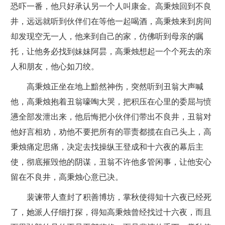
恐吓一番，他只好承认另一个人叫康金。高秉烛回到不良
井，远远就听到伙伴们在等他一起喝酒，高秉烛来到房间
却发现空无一人，他来到自己的家，仿佛听到母亲的嘱
托，让他务必找到妹妹阿昙，高秉烛想起一个个死去的亲
人和朋友，他心如刀绞。
高秉烛正坐在地上黯然神伤，突然听到丑翁大声喊
他，高秉烛抱着丑翁嚎啕大哭，把积压在心里的委屈与愤
懑全部发泄出来，他后悔把小伙伴们带出不良井，丑翁对
他好言相劝，劝他不要把所有的罪责都揽在自己头上，高
秉烛痛定思痛，决定去找操纵王登成和十六夜的幕后主
使，彻底摧毁他的阴谋，丑翁不许他多管闲事，让他安心
留在不良井，高秉烛心意已决。
裴谏带人查封了积善博坊，掌秋使得知十六夜已经死
了，她派人仔细打探，得知高秉烛曾经找过十六夜，而且