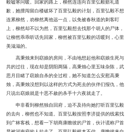
毅嘘寒问暖。回家的路上，柳然连连向百里弘毅赔礼道
歉，她擅闯留白楼破坏了百里弘毅的计划，百里弘毅不想
连累柳然，劝柳然离他远一点，以免被春秋道的刺客盯
上，柳然却不以为然，百里弘毅想去找那个胡人的尸体，
让柳然乖乖听话先回家，柳然被百里弘毅的话暖到，心里
美滋滋的。
高秉烛来到窈娘的房间，不由地想起他和窈娘生死与
共的过往，现在却是阴阳两隔，高秉烛心里五味杂陈，武
思月目睹了窈娘自杀的全过程，她不知道怎么安慰高秉
烛，高秉烛没想到以这样的方式为死去的伙伴们报仇，他
只说出窈娘就是十恶不赦的杀手十六夜就走了。
申非看到柳然独自回府，迫不及待向她打听百里弘毅
的去向，柳然也不知道。百里弘毅按照李济提供的线索找
到广林客栈，想看一下胡商康瞻彼的尸首，伙计谎称尸首
早被河南府的人拉走了，百里弘毅根本不信，康瞻彼来自