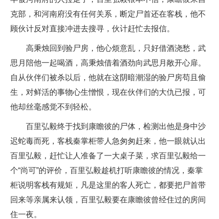
克部，和河南府没有任何关系，断定尸首还在客栈，他不
顾伙计反对直接冲进去搜寻，伙计赶忙去报信。
高秉烛回到验尸房，他心烦意乱，只好借酒浇愁，武
思月陪他一起喝酒，高秉烛借着酒劲向武思月敞开心扉。
自从伙伴们被杀以后，他就在这阴暗潮湿的验尸房苟且偷
生，对鲜活的事物心生憎恨，现在伙伴们的大仇已报，可
他却丝毫感觉不到轻松。
百里弘毅终于找到康瞻彼的尸体，检测出他是身中沙
迟蛇毒而死，客栈秦掌柜带人急匆匆赶来，他一眼就认出
百里弘毅，赶忙让人准备了一大桌子菜，求百里弘毅给一
个“尚可”的评价，百里弘毅趁机打听康瞻彼的情况，秦掌
柜说明客栈有规矩，凡是这里的客人死亡，都要把尸首带
回来等亲属来认领，百里弘毅要在康瞻彼曾经住过的房间
住一夜。