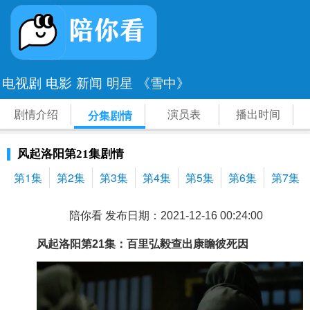
电视剧
电影
新闻
明星
《雪中》
剧情介绍
演员表
播出时间
分集剧情
风起洛阳第21集剧情
第1集
第2集
第3集
第4集
第5集
第6集
第7集
陪你看 发布日期：2021-12-16 00:24:00
风起洛阳
第21集：百里弘毅查出康瞻彼死因