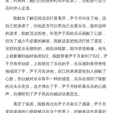
友，叫冉冉，她们已经很长时间不联系了，当初那个足疗
店叫伊人足道。
陈默在了解完情况后打算离开，尹子月叫住了他，说
自己想弟弟了，问他是否可以带自己去看乐乐，面对这样
的请求，陈默没法拒绝，毕竟尹子风给乐乐捐献了心脏，
但为了减少不必要的麻烦，陈默还是把电话打给了梁笑，
没想到是乐乐接听的，他告诉陈默，因为管道检修，他马
上就要搬到临时病房622。陈默带着尹子月来到了622，尹
子月有些动容，上前抓住了乐乐的手，乐乐感到有些奇怪
地缩回了手，尹子月告诉他，自己的弟弟是给别人捐献了
心脏，所以她对乐乐有不一样的感觉，乐乐在得到了陈默
的点头示意后，这才伸出了手，尹子月聆听着乐乐的心跳
声，仿佛听到了尹子风在向她诉说着思念。
离开了病房，陈默再次向尹子月表示了感谢，尹子月
觉得弟弟的心脏能够活在这个世界上，对她来说也是最好