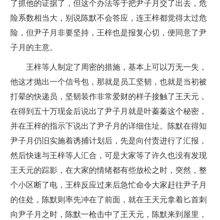
了抓他的证据了，但这个办法等于把尹子月交了出去，危
险系数相当大，别说陈默不会答应，连王梓都觉得太过危
险，但尹子月非要坚持，王梓也是报复心切，便同意了尹
子月的主意。
王梓等人制定了周密的措施，基本上可以万无一失，
他这才抛出一个信号包，那就是员工坚韧，也就是当初被
打晕的快递员，坚韧装作非常爱财的样子接触了王天元，
在得到五十万现金后说出了尹子月就是叶蓁蓁这个秘密，
并在王梓的指示下说出了尹子月的详细住址。陈默在得知
尹子月仍旧实施着诱捕计划后，先是向付责进行了汇报，
然后快速与王梓等人汇合，可是大家等了许久也没有发现
王天元的踪影，在大家的情绪都有些放松之时，突然，整
个小区断了电，王梓反应过来后急忙命令大家赶往尹子月
的住处，陈默则率先冲在了前面，就在王天元拿着匕首刺
向尹子月之时，陈默一枪击中了王天元，陈默来到屋里，