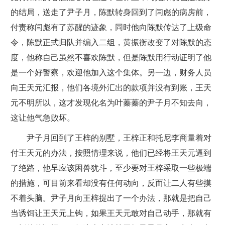
的结局，送走了尹子月，陈默转身回到了闫彪的病房前，
付责称闫彪有了苏醒的迹象，同时他向陈默传达了上级命
令，陈默正式归队并编入二组，黄振衡改变了对陈默的态
度，他称自己虽然不喜欢陈默，但是陈默用行动证明了他
是一个好警察，欢迎他加入这个集体。另一边，财务人员
向王天元汇报，他们各境外汇出的款项并没有到账，王天
元不明所以，这才发现化名为叶蓁蓁的尹子月不知去向，
这让他气急败坏。
尹子月回到了王梓的别墅，王梓正和托尼李商量着对
付王天元的办法，按照情理来说，他们已经将王天元逼到
了绝路，他早应该困兽犹斗，至少要对王梓采取一些极端
的措施，可目前来看却没有任何动向，反而让二人有些摸
不着头脑。尹子月向王梓提出了一个办法，那就是把自己
当诱饵让王天元上钩，如果王天元敢对自己动手，那就有