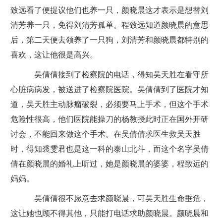
致远看了便提议他们也养一只，颜晓晨这才表示是想替刘
清芳养一只，免得刘清芳孤单。程致远知道颜晓晨的意思
后，第二天便去领养了一只狗，刘清芳和颜晓晨都特别的
喜欢，这让他很是高兴。
吴倩倩接到了检察院的电话，得知吴天胜在看守所
心脏病病发，被送进了检察院医院。吴倩倩到了医院才知
道，吴天胜主动脉瘤破裂，必须要马上手术，但这个手术
危险性很高，他们医院能操刀的杨教授此时正在国外开研
讨会，不能回来做这个手术。在吴倩倩求医生救吴天胜
时，得知裘雯君也是这一科的泰山北斗，而这个名字吴倩
倩在颜晓晨的婚礼上听过，她是颜晓晨的婆婆，程致远的
妈妈。
吴倩倩很不愿意去求颜晓晨，可吴天胜生命垂危，
这让她也顾不得其他，只能打电话求助颜晓晨。颜晓晨和