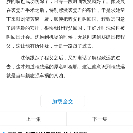
胜的瘤也成功切除了，只等一段时间恢复就好了。颜晓晨
在裘雯君手术之后，特别感激裘雯君的帮忙，于是求她留
下来跟刘清芳聚一聚，顺便把程父也叫回国。程致远同意
了颜晓晨的安排，很快就让程父回国，正好此时沈侯也被
叫回国开会。沈侯到机场的时候，无意间遇到郑建国接程
父，这让他有所怀疑，于是一路跟了过去。
沈侯跟踪了程父之后，又打电话了解程致远的过
去，这才知道程致远的原名叫程鹏，这让他意识到程致远
就是当年颜志强车祸的真凶。
加载全文
上一集
下一集