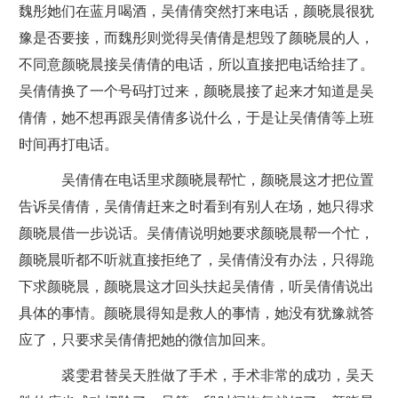
魏彤她们在蓝月喝酒，吴倩倩突然打来电话，颜晓晨很犹
豫是否要接，而魏彤则觉得吴倩倩是想毁了颜晓晨的人，
不同意颜晓晨接吴倩倩的电话，所以直接把电话给挂了。
吴倩倩换了一个号码打过来，颜晓晨接了起来才知道是吴
倩倩，她不想再跟吴倩倩多说什么，于是让吴倩倩等上班
时间再打电话。
吴倩倩在电话里求颜晓晨帮忙，颜晓晨这才把位置
告诉吴倩倩，吴倩倩赶来之时看到有别人在场，她只得求
颜晓晨借一步说话。吴倩倩说明她要求颜晓晨帮一个忙，
颜晓晨听都不听就直接拒绝了，吴倩倩没有办法，只得跪
下求颜晓晨，颜晓晨这才回头扶起吴倩倩，听吴倩倩说出
具体的事情。颜晓晨得知是救人的事情，她没有犹豫就答
应了，只要求吴倩倩把她的微信加回来。
裘雯君替吴天胜做了手术，手术非常的成功，吴天