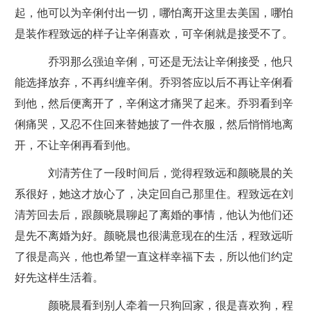
起，他可以为辛俐付出一切，哪怕离开这里去美国，哪怕
是装作程致远的样子让辛俐喜欢，可辛俐就是接受不了。
乔羽那么强迫辛俐，可还是无法让辛俐接受，他只
能选择放弃，不再纠缠辛俐。乔羽答应以后不再让辛俐看
到他，然后便离开了，辛俐这才痛哭了起来。乔羽看到辛
俐痛哭，又忍不住回来替她披了一件衣服，然后悄悄地离
开，不让辛俐再看到他。
刘清芳住了一段时间后，觉得程致远和颜晓晨的关
系很好，她这才放心了，决定回自己那里住。程致远在刘
清芳回去后，跟颜晓晨聊起了离婚的事情，他认为他们还
是先不离婚为好。颜晓晨也很满意现在的生活，程致远听
了很是高兴，他也希望一直这样幸福下去，所以他们约定
好先这样生活着。
颜晓晨看到别人牵着一只狗回家，很是喜欢狗，程