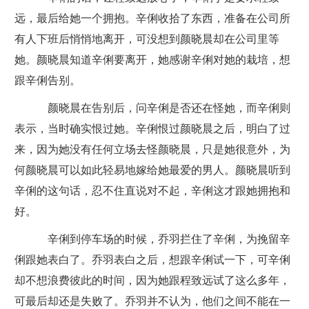
远，最后给她一个拥抱。辛俐收拾了东西，准备在公司所
有人下班后悄悄地离开，可没想到颜晓晨却在公司里等
她。颜晓晨知道辛俐要离开，她感谢辛俐对她的栽培，想
跟辛俐告别。
颜晓晨在告别后，问辛俐是否还在怪她，而辛俐则
表示，当时确实恨过她。辛俐恨过颜晓晨之后，明白了过
来，因为她没有任何立场去怪颜晓晨，只是她很意外，为
何颜晓晨可以如此轻易地嫁给她最爱的男人。颜晓晨听到
辛俐的这句话，忍不住直说对不起，辛俐这才跟她拥抱和
好。
辛俐到停车场的时候，乔羽拦住了辛俐，为挽留辛
俐跟她表白了。乔羽表白之后，想跟辛俐试一下，可辛俐
却不想浪费彼此的时间，因为她跟程致远试了这么多年，
可最后却还是失败了。乔羽并不认为，他们之间不能在一