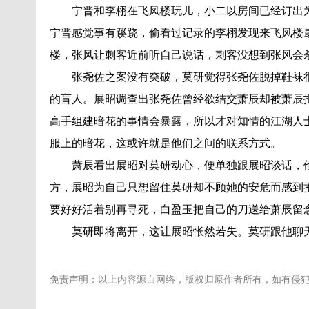
宁晋和李栩在飞凤楼玩儿，小二以房间已经订出
宁晋感觉事有蹊跷，偷看过记录的李栩发现来飞凤楼
楼，张风让刺客近前听自己说话，刺客没想到张风会
张尧佐之案没有突破，莫研觉得张尧佐脱掉鞋袜
的盲人。展昭调查出张尧佐曾经欲结交萧辰却被萧辰
高手组建暗花的事情会暴露，所以才对知情的江湖人
服上的暗花，这或许就是他们之间的联系方式。
萧辰看出展昭对莫研动心，便单独跟展昭谈话，
方，展昭为自己只想留住莫研却不顾她的安危而感到
要好好活着别再寻死，白盈玉把自己的刀送给萧辰留
莫研即将离开，这让展昭怅然若失。莫研跟他聊
免责声明：以上内容源自网络，版权归原作者所有，如有侵