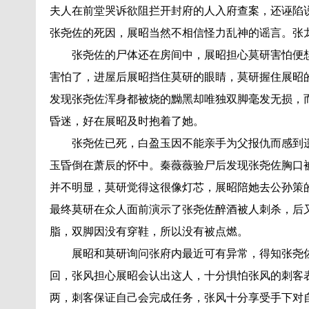
夫人在前堂哭诉欲阻拦开封府的人入府查案，还诬陷
张尧佐的死因，展昭当然不相信怪力乱神的谣言。张
张尧佐的尸体还在房间中，展昭担心莫研害怕便
害怕了，进屋后展昭挡住莫研的眼睛，莫研握住展昭
发现张尧佐浑身都被烧的黝黑却唯独双脚毫发无损，
昏迷，好在展昭及时抱着了她。
张尧佐已死，白盈玉因不能亲手为父报仇而感到
玉昏倒在萧辰的怀中。秦薇薇验尸后发现张尧佐胸口
并不明显，莫研觉得这很像灯芯，展昭陪她去公孙策
最终莫研在众人面前演示了张尧佐醉酒被人刺杀，后
脂，双脚因没有穿鞋，所以没有被点燃。
展昭和莫研询问张府内最近可有异常，得知张尧
回，张风担心展昭会认出这人，十分惧怕张风的刺客
两，刺客保证自己会完成任务，张风十分享受手下对