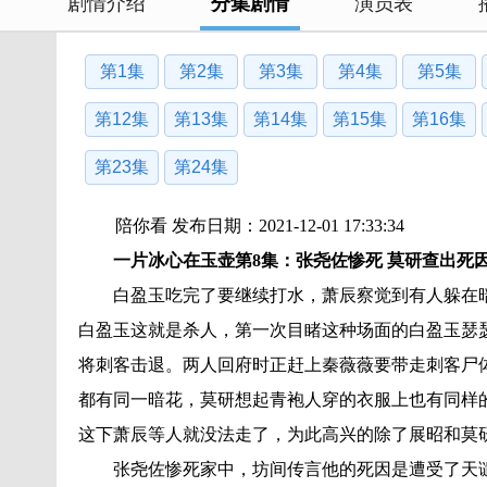
剧情介绍
分集剧情
演员表
第1集
第2集
第3集
第4集
第5集
第12集
第13集
第14集
第15集
第16集
第23集
第24集
陪你看 发布日期：2021-12-01 17:33:34
一片冰心在玉壶第8集：张尧佐惨死 莫研查出死
白盈玉吃完了要继续打水，萧辰察觉到有人躲在
白盈玉这就是杀人，第一次目睹这种场面的白盈玉瑟
将刺客击退。两人回府时正赶上秦薇薇要带走刺客尸
都有同一暗花，莫研想起青袍人穿的衣服上也有同样
这下萧辰等人就没法走了，为此高兴的除了展昭和莫
张尧佐惨死家中，坊间传言他的死因是遭受了天