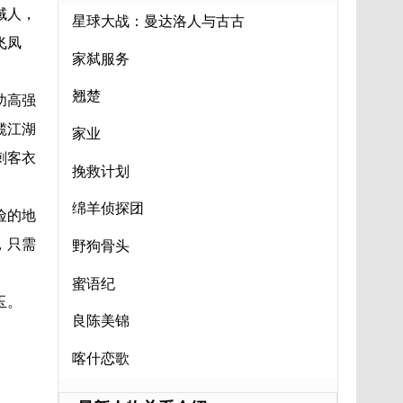
域人，
星球大战：曼达洛人与古古
飞凤
家弑服务
翘楚
功高强
揽江湖
家业
刺客衣
挽救计划
绵羊侦探团
险的地
，只需
野狗骨头
蜜语纪
玉。
良陈美锦
喀什恋歌