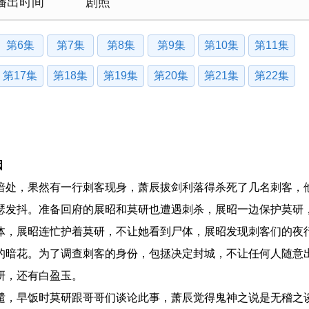
播出时间
剧照
第6集
第7集
第8集
第9集
第10集
第11集
第17集
第18集
第19集
第20集
第21集
第22集
因
暗处，果然有一行刺客现身，萧辰拔剑利落得杀死了几名刺客，
瑟发抖。准备回府的展昭和莫研也遭遇刺杀，展昭一边保护莫研
体，展昭连忙护着莫研，不让她看到尸体，展昭发现刺客们的夜
的暗花。为了调查刺客的身份，包拯决定封城，不让任何人随意
研，还有白盈玉。
谴，早饭时莫研跟哥哥们谈论此事，萧辰觉得鬼神之说是无稽之