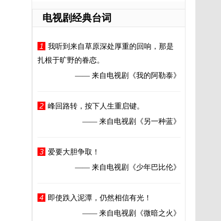
电视剧经典台词
1
我听到来自草原深处厚重的回响，那是
扎根于旷野的眷恋。
—— 来自电视剧
《我的阿勒泰》
2
峰回路转，按下人生重启键。
—— 来自电视剧
《另一种蓝》
3
爱要大胆争取！
—— 来自电视剧
《少年巴比伦》
4
即使跌入泥潭，仍然相信有光！
—— 来自电视剧
《微暗之火》