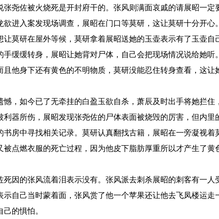
说张尧佐被火烧死是开封府干的。张风则满面哀戚的请展昭一定
龙欲进入案发现场调查，展昭在门口等莫研，这让莫研十分开心
想让莫研在屋外等候，莫研拿着展昭送她的玉壶表示有了玉壶自
的手缓缓转身，展昭让她背对尸体，自己会把现场情况说给她听
而且他身下还有黄色的不明物质，莫研没能忍住转身查看，这让
遗憾，如今已了无牵挂的白盈玉欲自杀，萧辰及时出手将她拦住
被利器所伤，展昭发现张尧佐的尸体表面被烧毁的厉害，但内里
的书房中寻找相关记录。莫研认真翻找古籍，展昭在一旁凝视着
又被点燃衣服的死亡过程，因为他皮下脂肪厚重所以才产生了黄
佐死因的张风流着泪表示没有。张风派去刺杀展昭的刺客有一人
表示自己当时蒙着面，张风赏了他一个苹果还让他去飞凤楼运走
自己的惧怕。