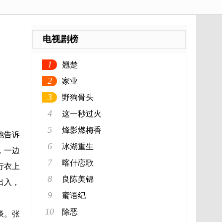
电视剧榜
1
翘楚
2
家业
3
野狗骨头
4
这一秒过火
5
烽影燃梅香
他告诉
6
冰湖重生
，一边
7
喀什恋歌
行衣上
8
良陈美锦
出入，
9
蜜语纪
10
除恶
谈。张