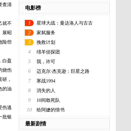
要查清
电影榜
。
1
星球大战：曼达洛人与古古
己就不
2
。展昭
家弑服务
3
她险些
挽救计划
4
绵羊侦探团
，白盈
5
我，许可
的烧伤
6
迈克尔·杰克逊：巨星之路
莫研，
7
寒战1994
色的油
8
消失的人
9
10间敢死队
受伤逃
10
给阿嬷的情书
一批银
最新剧情