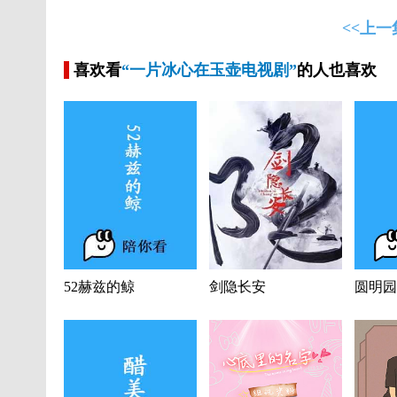
<<上一
喜欢看
“一片冰心在玉壶电视剧”
的人也喜欢
52赫兹的鲸
剑隐长安
圆明园