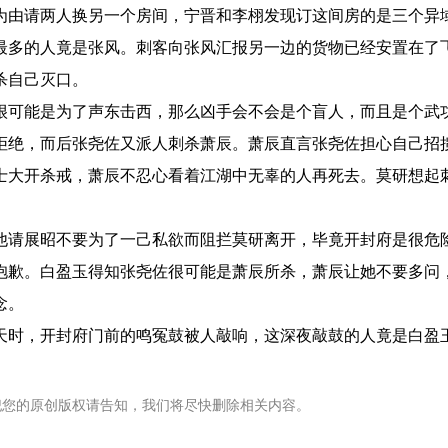
为由请两人换另一个房间，宁晋和李栩发现订这间房的是三个异
最多的人竟是张风。刺客向张风汇报另一边的货物已经安置在了
杀自己灭口。
很可能是为了声东击西，那么凶手会不会是个盲人，而且是个武
拒绝，而后张尧佐又派人刺杀萧辰。萧辰直言张尧佐担心自己招
士大开杀戒，萧辰不忍心看着江湖中无辜的人再死去。莫研想起
他请展昭不要为了一己私欲而阻拦莫研离开，毕竟开封府是很危
抱歉。白盈玉得知张尧佐很可能是萧辰所杀，萧辰让她不要多问
念。
天时，开封府门前的鸣冤鼓被人敲响，这深夜敲鼓的人竟是白盈
犯您的原创版权请告知，我们将尽快删除相关内容。