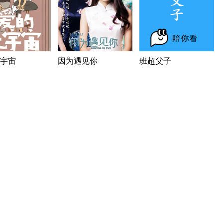
宇宙
因为遇见你
班超父子