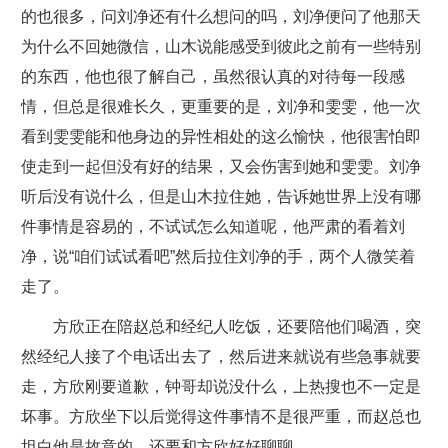
的也很多，问刘净还有什么想问的吗，刘净便问了他那天
为什么不回她微信，山木说能感受到彼此之前有一些特别
的东西，他也很了解自己，虽然很认真的对待每一段感
情，但总是很难长久，更重要的是，刘净和雯雯，他一次
看到雯雯能和他身边的异性相处的这么愉快，他很害怕即
使走到一起但没有好的结果，又会伤害到她和雯雯。刘净
听后没有说什么，但是山木拉住她，告诉她世界上没有哪
件事情是容易的，不试试怎么知道呢，他严肃的看着刘
净，说“咱们试试看吧”然后拉住刘净的手，两个人微笑着
走了。
方欣正在陪赵总和经纪人吃饭，还要陪他们喝酒，突
然经纪人接了个电话出去了，然后进来就说有些急事就要
走，方欣刚要道歉，钟哥却说没什么，上热搜也不一定是
坏事。方欣坐下以后觉得这件事情不是很严重，而赵总也
坦白他是故意的，还要和方欣好好聊聊。