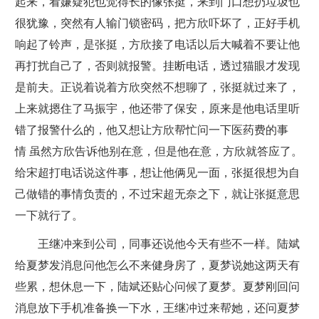
起来，看嫌疑犯也觉得长的像张挺，来到门口想扔垃圾也
很犹豫，突然有人输门锁密码，把方欣吓坏了，正好手机
响起了铃声，是张挺，方欣接了电话以后大喊着不要让他
再打扰自己了，否则就报警。挂断电话，透过猫眼才发现
是前夫。正说着说着方欣突然不想聊了，张挺就过来了，
上来就摁住了马振宇，他还带了保安，原来是他电话里听
错了报警什么的，他又想让方欣帮忙问一下医药费的事
情 虽然方欣告诉他别在意，但是他在意，方欣就答应了。
给宋超打电话说这件事，想让他俩见一面，张挺很想为自
己做错的事情负责的，不过宋超无奈之下，就让张挺意思
一下就行了。
王继冲来到公司，同事还说他今天有些不一样。陆斌
给夏梦发消息问他怎么不来健身房了，夏梦说她这两天有
些累，想休息一下，陆斌还贴心问候了夏梦。夏梦刚回问
消息放下手机准备换一下水，王继冲过来帮她，还问夏梦