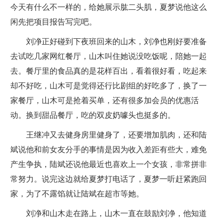
今天有什么不一样的，给她展示肱二头肌，夏梦说他这么
闲先把项目报告写完吧。
刘净正好碰到下夜班回来的山木，刘净也刚好要准备
去试吃几家网红餐厅，山木叫住她说没吃饭呢，陪她一起
去。餐厅里的食品真的是花样百出，看着很好看，吃起来
却不好吃，山木可是觉得还行比剧组的好吃多了，换了一
家餐厅，山木可是抢着买单，还有很多加会员的优惠活
动。换到甜品餐厅，吃的双皮奶噱头也挺多的。
王继冲又去健身房里健身了，还要增加肌肉，还和陆
斌说他和前女友分手的事情是因为收入差距有些大，难免
产生争执，陆斌还说他最近也喜欢上一个女孩，非常拼非
常努力。说完这边就给夏梦打电话了，夏梦一听赶紧跑回
家，为了不露馅就让陆斌在超市等她。
刘净和山木走在路上，山木一直在鼓励刘净，他知道