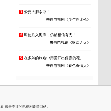
3
爱要大胆争取！
—— 来自电视剧
《少年巴比伦》
4
即使跌入泥潭，仍然相信有光！
—— 来自电视剧
《微暗之火》
5
在多舛的旅途中用爱开出倔强的花。
—— 来自电视剧
《春色寄情人》
你看-做最专业的电视剧剧情网站。