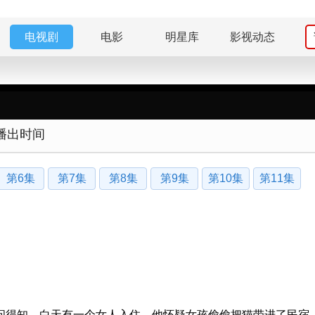
电视剧
电影
明星库
影视动态
播出时间
第6集
第7集
第8集
第9集
第10集
第11集
问得知，白天有一个女人入住，他怀疑女孩偷偷把猫带进了民宿