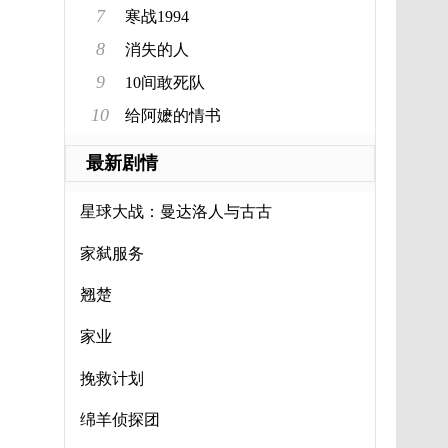
7
寒战1994
8
消失的人
9
10间敢死队
10
给阿嬷的情书
最新剧情
星球大战：曼达洛人与古古
家弑服务
翘楚
家业
挽救计划
绵羊侦探团