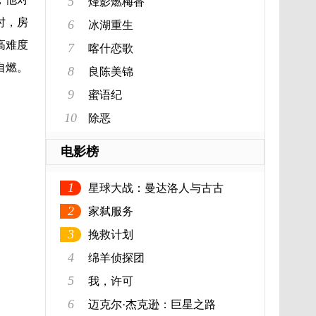
5
烽影燃梅香
时，房
6
冰湖重生
高难度
7
喀什恋歌
自燃。
8
良陈美锦
9
蜜语纪
10
除恶
电影榜
1
星球大战：曼达洛人与古古
2
家弑服务
3
挽救计划
4
绵羊侦探团
5
我，许可
6
迈克尔·杰克逊：巨星之路