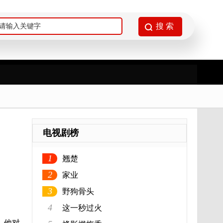
电视剧榜
1
翘楚
2
家业
3
野狗骨头
4
这一秒过火
，他对