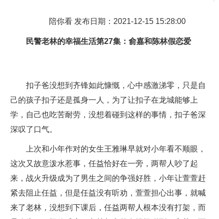
陪你看 发布日期：2021-12-15 15:28:00
民警老林的幸福生活
第27集：俞嘉和陈林假恋爱
扣子爸没想到齐锋如此慷慨，心中感激涕零，只是自
己的孩子扣子还是孤身一人，为了让扣子在龙城能够上
学，自己也吃苦耐劳，没想着碰到这样的事情，扣子爸深
深叹了口气。
上次和小年作对的女生王雅琳早就对小年看不顺眼，
这次又故意泼水惹事，任益恰好在一旁，两帮人吵了起
来，战火升级成为了男生之间的争强好胜，小年让萱萱赶
紧去阻止任益，但是任益没有听劝，萱萱担心出事，就喊
来了老林，没想到下课后，任益两帮人根本没有打架，而