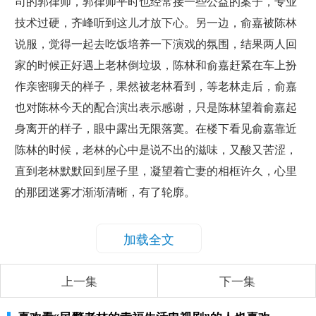
司的郭律师，郭律师平时也经常接一些公益的案子，专业
技术过硬，齐峰听到这儿才放下心。另一边，俞嘉被陈林
说服，觉得一起去吃饭培养一下演戏的氛围，结果两人回
家的时候正好遇上老林倒垃圾，陈林和俞嘉赶紧在车上扮
作亲密聊天的样子，果然被老林看到，等老林走后，俞嘉
也对陈林今天的配合演出表示感谢，只是陈林望着俞嘉起
身离开的样子，眼中露出无限落寞。在楼下看见俞嘉靠近
陈林的时候，老林的心中是说不出的滋味，又酸又苦涩，
直到老林默默回到屋子里，凝望着亡妻的相框许久，心里
的那团迷雾才渐渐清晰，有了轮廓。
加载全文
上一集
下一集