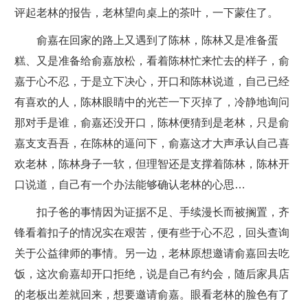
评起老林的报告，老林望向桌上的茶叶，一下蒙住了。
俞嘉在回家的路上又遇到了陈林，陈林又是准备蛋
糕、又是准备给俞嘉放松，看着陈林忙来忙去的样子，俞
嘉于心不忍，于是立下决心，开口和陈林说道，自己已经
有喜欢的人，陈林眼睛中的光芒一下灭掉了，冷静地询问
那对手是谁，俞嘉还没开口，陈林便猜到是老林，只是俞
嘉支支吾吾，在陈林的逼问下，俞嘉这才大声承认自己喜
欢老林，陈林身子一软，但理智还是支撑着陈林，陈林开
口说道，自己有一个办法能够确认老林的心思…
扣子爸的事情因为证据不足、手续漫长而被搁置，齐
锋看着扣子的情况实在艰苦，便有些于心不忍，回头查询
关于公益律师的事情。另一边，老林原想邀请俞嘉回去吃
饭，这次俞嘉却开口拒绝，说是自己有约会，随后家具店
的老板出差就回来，想要邀请俞嘉。眼看老林的脸色有了