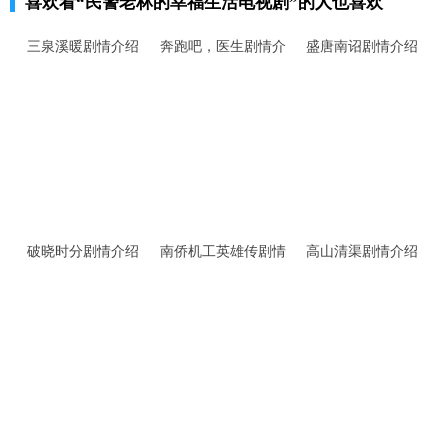
喜欢看
“民警老林的幸福生活电视剧”
的人也喜欢
三泉溪暖剧情介绍
奔跑吧，医生剧情介
盛唐南诏剧情介绍
绍
破晓时分剧情介绍
南侨机工英雄传剧情
高山清渠剧情介绍
介绍