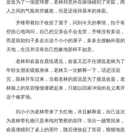
是改为了一场篮球赛，老林却意外在操场碰到了宋茹，两
人之间的气氛有些尴尬，但是还保持基本的体面。
齐锋帮着扣子收拾了屋子，问到今天的事情，扣子有
些担心地询问，自己的父亲会不会去世，齐锋没有多说，
而是鼓励扣子多走出这个小小的屋子，多多去接触外面的
天地，生活并没有自己想象地那样不如意。
老林和俞嘉在晨练遇见，俞嘉又忍不住调侃老林为了
年轻女朋友锻炼身体，老林又一次解释一下，话还没说
完，陈林开车过来，当着老林的面说是为了接送俞嘉，老
林脸上的笑容慢慢僵硬起来，只能以回家冲澡的名义离开
这个修罗场。
刘小小为老林带来了大红袍，并且解释道，自己这次
为老林带礼物只是单纯对警察的崇拜，等出一趟警回来，
俞嘉便瞄到了桌上的茶叶，随后便收起了笑容，狠狠地批