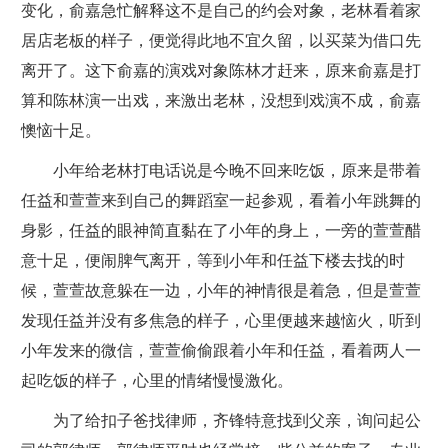
变化，俞嘉急忙解释这不是自己的约会对象，老林看着家
居店老板的样子，便觉得此地不宜久留，以买菜为借口先
离开了。这下俞嘉的演戏对象陈林才赶来，原来俞嘉是打
算和陈林演一出戏，来激出老林，没想到戏演不成，俞嘉
懊恼十足。
小年给老林打电话说是今晚不回来吃饭，原来是带着
任益和萱萱来到自己的舞蹈室一起参观，看着小年跳舞的
身影，任益的眼神简直黏在了小年的身上，一旁的萱萱醋
意十足，便闹脾气离开，等到小年和任益下楼去找的时
候，萱萱故意躲在一边，小年的神情很是着急，但是萱萱
发现任益并没有多焦急的样子，心里便越来越恼火，听到
小年发来的微信，萱萱偷偷跟着小年和任益，看着两人一
起吃饭的样子，心里的情绪慢慢激化。
为了给扣子爸找律师，齐锋特意找到父亲，询问起公