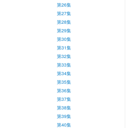
第26集
第27集
第28集
第29集
第30集
第31集
第32集
第33集
第34集
第35集
第36集
第37集
第38集
第39集
第40集