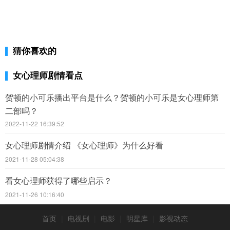
猜你喜欢的
女心理师剧情看点
贺顿的小可乐播出平台是什么？贺顿的小可乐是女心理师第
二部吗？
2022-11-22 16:39:52
女心理师剧情介绍 《女心理师》为什么好看
2021-11-28 05:04:38
看女心理师获得了哪些启示？
2021-11-26 10:16:40
首页
|
电视剧
|
电影
|
明星库
|
影视动态