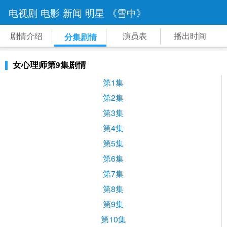
电视剧
电影
新闻
明星
《雪中》
剧情介绍
演员表
播出时间
分集剧情
女心理师第9集剧情
第1集
第2集
第3集
第4集
第5集
第6集
第7集
第8集
第9集
第10集