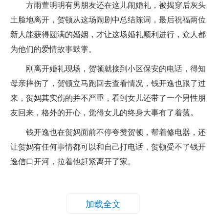
方雨萱明明有男朋友还在这儿闹婚礼，被揭穿后灰头
土脸地离开，贺顿从这场闹剧中总结陈词，最后祝福两位
新人能获得圆满的婚姻，才让这场婚礼顺利进行，众人都
为他们的爱情故事鼓掌。
刚离开婚礼现场，贺顿就接到小区保安的电话，得知
母亲摔伤了，贺顿立马跑回去查看情况，钱开逸也跟了过
来，贺妈其实伤的并不严重，看到女儿还带了一个男性朋
友回来，格外的开心，觉得女儿的终身大事有了着落。
钱开逸也在贺妈面前不停夸赞贺顿，帮着修电器，还
让贺妈有任何事情都可以和自己打电话，贺顿受不了钱开
逸信口开河，拉着他赶紧离开了家。
加载全文